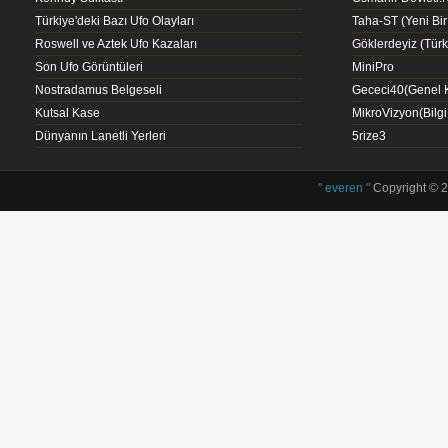
Türkiye'deki Bazı Ufo Olayları
Taha-ST (Yeni Bir
Roswell ve Aztek Ufo Kazaları
Göklerdeyiz (Türk 
Son Ufo Görüntüleri
MiniPro
Nostradamus Belgeseli
Gececi40(Genel K
Kutsal Kase
MikroVizyon(Bilg
Dünyanın Lanetli Yerleri
5rize3
" everen "
Copyright © 2