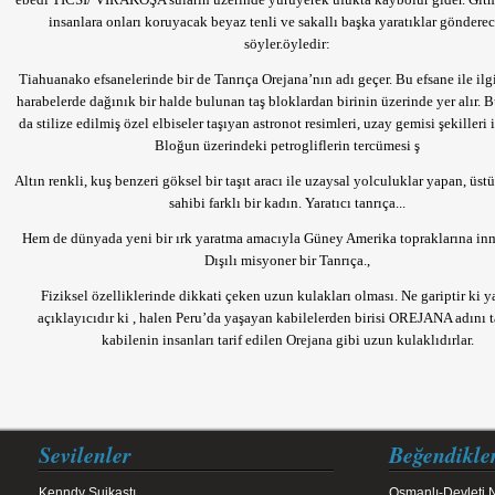
insanlara onları koruyacak beyaz tenli ve sakallı başka yaratıklar göndere
söyler.öyledir:
Tiahuanako efsanelerinde bir de Tanrıça Orejana’nın adı geçer. Bu efsane ile ilgi
harabelerde dağınık bir halde bulunan taş bloklardan birinin üzerinde yer alır. B
da stilize edilmiş özel elbiseler taşıyan astronot resimleri, uzay gemisi şekilleri i
Bloğun üzerindeki petrogliflerin tercümesi ş
Altın renkli, kuş benzeri göksel bir taşıt aracı ile uzaysal yolculuklar yapan, üstü
sahibi farklı bir kadın. Yaratıcı tanrıça...
Hem de dünyada yeni bir ırk yaratma amacıyla Güney Amerika topraklarına in
Dışılı misyoner bir Tanrıça.,
Fiziksel özelliklerinde dikkati çeken uzun kulakları olması. Ne gariptir ki y
açıklayıcıdır ki , halen Peru’da yaşayan kabilelerden birisi
OREJANA
adını t
kabilenin insanları tarif edilen Orejana gibi uzun kulaklıdırlar.
Sevilenler
Beğendikle
Kenndy Suikastı
Osmanlı-Devleti.