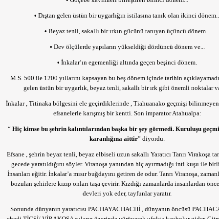
•
Dıştan gelen üstün bir uygarlığın istilasına tanık olan ikinci dönem..
•
Beyaz tenli, sakallı bir ırkın gücünü tanıyan üçüncü dönem...
•
Dev ölçülerde yapıların yükseldiği dördüncü dönem ve...
•
İnkalar’ın egemenliği altında geçen beşinci dönem.
M.S. 500 ile 1200 yıllarını kapsayan bu beş dönem içinde tarihin açıklayamadı
gelen üstün bir uygarlık, beyaz tenli, sakallı bir ırk gibi önemli noktalar va
İnkalar , Titinaka bölgesini ele geçirdiklerinde , Tiahuanako geçmişi bilinmeyen
efsanelerle karışmış bir kentti. Son imparator Atahualpa:
“
Hiç kimse bu şehrin kalıntılarından başka bir şey görmedi. Kuruluşu geçmi
karanlığına aittir
”
diyordu.
Efsane , şehrin beyaz tenli, beyaz elbiseli uzun sakallı Yaratıcı Tanrı Virakoşa ta
gecede yaratıldığını söyler. Viranoşa yanından hiç ayırmadığı inti kuşu ile birl
İnsanları eğitir. İnkalar’a mısır buğdayını getiren de odur. Tanrı Viranoşa, zaman
bozulan şehirlere kızıp onları taşa çevirir. Kızdığı zamanlarda insanlardan önce
devleri yok eder, tayfunlar yaratır.
Sonunda dünyanın yaratıcısı
PACHAYACHACHİ
, dünyanın öncüsü
PACHA
ebedi
TİCSİ/ VİRAKOŞA
suların üzerinde yürüyerek ufukta kaybolur gider. Gi