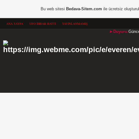
Bu web sitesi
Bedava-Sitem.com
ile ücretsiz oluşturu
ANA SAYFA
UFO İHBAR HATTI
YAYINLANMAMIŞ
►Duyuru:
Güncel