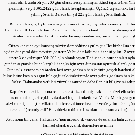
hesabıdır. Bunda bir yıl 260 gün olarak hesaplanmıştır. İkinci taşta Güneş Yıl
işlenmiştir ve yıl 365.2422 gün olarak hesaplanmıştır. Üçüncü taştaki takvim 
yılını gösterir. Burada bir yıl 225 gün olarak gösterilmiştir.
Bu hesapları çağdaş bilim seviyemiz ancak uzun çalışmalar sonrası yapabilm
Ekinokslar ilk kez milattan 125 yıl önce Hipparchus tarafından hesaplanmıştır di
Acaba Tiahuanako’lu astronomlar bu araştırmaları kaç bin yıl önce yapmışl
Güneş kapısına oyulmuş taş takvim dört bölüme ayrılmıştır. Her bir bölüm as
açıdan dünyasal dört mevsimi gösterir. Ve bu dört bölümün her biri yılın 12 ayı
üzere 3 e ayrılmıştır. Yılı 290 gün olarak sayan Tiahuanako astronomları ayla
günden saymışlar, buna karşılık her gün için ayın durumunu ayrıntılı olarak göst
Günümüz astronomları öteden beri ayın görünen hareketinin gerçek hareketi o
bilmelerine karşın bu gün bile çoğu takvimlerimizde ayın yalnız görünen hareketi
Yoksa Tiahuanako yerlileri yüzyıl insanından daha ileri bir bilgiye mi sahip
Kapı üzerindeki kabartma resimlerde stilize edilmiş makineler , özel elbisele
astronomlar , geri tepkili yılankavi biçimli roketler ve Venüs, Merih gezegen
takvimleri işlenmiştir. Milattan binlerce yıl önce insanlar Venüs yılının 225 g
nereden öğrenmişlerdi? Bu yıldızla o dönem insanlarının arasındaki bağlant
Astronomi bir yana, Tiahuanako’nun arkeolojik yönden de esrarları hala çözül
Tarihsel olarak uygarlık dönemlere ayrılmış:
•
Göçebe kavimleri birleştiren birinci dönem...