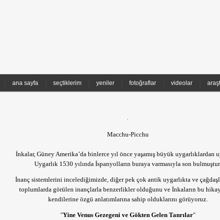
ana sayfa
seçtiklerim
yeniler
fotoğraflar
videolar
araş
Macchu-Picchu
İnkalar, Güney Amerika’da binlerce yıl önce yaşamış büyük uygarlıklardan u
Uygarlık 1530 yılında İspanyolların buraya varmasıyla son bulmuştur
İnanç sistemlerini incelediğimizde, diğer pek çok antik uygarlıkta ve çağdaşl
toplumlarda görülen inançlarla benzerlikler olduğunu ve İnkaların bu hikay
kendilerine özgü anlatımlarına sahip olduklarını görüyoruz.
"
Yine Venus Gezegeni ve Gökten Gelen Tanrılar
"