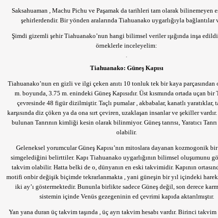
Saksahuaman , Machu Pichu ve Paşamak da tarihleri tam olarak bilinemeyen e
şehirlerdendir. Bir yönden aralarında Tiahuanako uygarlığıyla bağlantılar v
Şimdi gizemli şehir Tiahuanako’nun hangi bilimsel veriler ışığında inşa edildi
örneklerle inceleyelim:
Tiahuanako: Güneş Kapısı
Tiahuanako’nun en gizli ve ilgi çeken anıtı 10 tonluk tek bir kaya parçasından
m. boyunda, 3.75 m. enindeki Güneş Kapısıdır. Üst kısmında ortada uçan bir 
çevresinde 48 figür dizilmiştir. Taçlı pumalar , akbabalar, kanatlı yaratıklar, 
karşısında diz çöken ya da ona sırt çeviren, uzaklaşan insanlar ve şekiller vardır.
bulunan Tanrının kimliği kesin olarak bilinmiyor. Güneş tanrısı, Yaratıcı Tanrı
olabilir.
Geleneksel yorumcular Güneş Kapısı’nın mitoslara dayanan kozmogonik bir 
simgelediğini belirttiler. Kapı Tiahuanako uygarlığının bilimsel oluşumunu gö
takvim olabilir. Hatta belki de o, dünyanın en eski takvimidir. Kapının ortasın
motifi onbir değişik biçimde tekrarlanmakta , yani güneşin bir yıl içindeki harek
iki ay’ı göstermektedir. Bununla birlikte sadece Güneş değil, son derece karm
sistemin içinde Venüs gezegeninin ed çevrimi kapıda aktarılmıştır.
Yan yana duran üç takvim taşında , üç ayrı takvim hesabı vardır. Birinci takvim