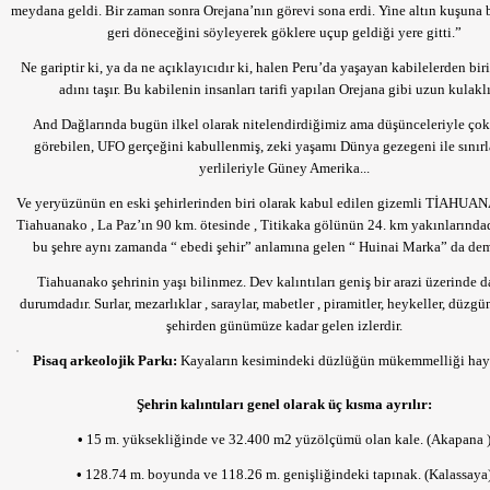
meydana geldi. Bir zaman sonra Orejana’nın görevi sona erdi. Yine altın kuşuna b
geri döneceğini söyleyerek göklere uçup geldiği yere gitti.”
Ne gariptir ki, ya da ne açıklayıcıdır ki, halen Peru’da yaşayan kabilelerden bir
adını taşır. Bu kabilenin insanları tarifi yapılan Orejana gibi uzun kulaklı
And Dağlarında bugün ilkel olarak nitelendirdiğimiz ama düşünceleriyle çok i
görebilen, UFO gerçeğini kabullenmiş, zeki yaşamı Dünya gezegeni ile sını
yerlileriyle Güney Amerika...
Ve yeryüzünün en eski şehirlerinden biri olarak kabul edilen gizemli TİAHUA
Tiahuanako , La Paz’ın 90 km. ötesinde , Titikaka gölünün 24. km yakınlarındadı
bu şehre aynı zamanda “ ebedi şehir” anlamına gelen “ Huinai Marka” da demi
Tiahuanako şehrinin yaşı bilinmez. Dev kalıntıları geniş bir arazi üzerinde 
durumdadır. Surlar, mezarlıklar , saraylar, mabetler , piramitler, heykeller, düzgü
şehirden günümüze kadar gelen izlerdir.
Pisaq arkeolojik Parkı:
Kayaların kesimindeki düzlüğün mükemmelliği hayre
Şehrin kalıntıları genel olarak üç kısma ayrılır:
•
15 m. yüksekliğinde ve 32.400 m2 yüzölçümü olan kale. (Akapana 
•
128.74 m. boyunda ve 118.26 m. genişliğindeki tapınak. (Kalassaya