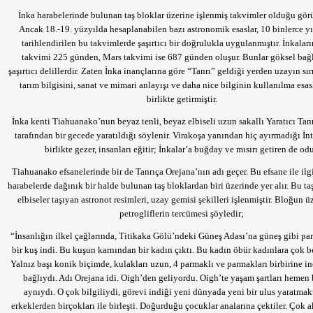
İnka harabelerinde bulunan taş bloklar üzerine işlenmiş takvimler olduğu gör
Ancak 18.-19. yüzyılda hesaplanabilen bazı astronomik esaslar, 10 binlerce y
tarihlendirilen bu takvimlerde şaşırtıcı bir doğrulukla uygulanmıştır. İnkalar
takvimi 225 günden, Mars takvimi ise 687 günden oluşur. Bunlar göksel bağ
şaşırtıcı delillerdir. Zaten İnka inançlarına göre “Tanrı” geldiği yerden uzayın sırr
tarım bilgisini, sanat ve mimari anlayışı ve daha nice bilginin kullanılma esas
birlikte getirmiştir.
İnka kenti Tiahuanako’nun beyaz tenli, beyaz elbiseli uzun sakallı Yaratıcı Tan
tarafından bir gecede yaratıldığı söylenir. Virakoşa yanından hiç ayırmadığı İnt
birlikte gezer, insanları eğitir; İnkalar’a buğday ve mısırı getiren de odu
Tiahuanako efsanelerinde bir de Tanrıça Orejana’nın adı geçer. Bu efsane ile ilgi
harabelerde dağınık bir halde bulunan taş bloklardan biri üzerinde yer alır. Bu ta
elbiseler taşıyan astronot resimleri, uzay gemisi şekilleri işlenmiştir. Bloğun ü
petrogliflerin tercümesi şöyledir;
“İnsanlığın ilkel çağlarında, Titikaka Gölü’ndeki Güneş Adası’na güneş gibi par
bir kuş indi. Bu kuşun karnından bir kadın çıktı. Bu kadın öbür kadınlara çok 
Yalnız başı konik biçimde, kulakları uzun, 4 parmaklı ve parmakları birbirine inc
bağlıydı. Adı Orejana idi. Oigh’den geliyordu. Oigh’te yaşam şartları hemen
aynıydı. O çok bilgiliydi, görevi indiği yeni dünyada yeni bir ulus yaratmakt
erkeklerden birçokları ile birleşti. Doğurduğu çocuklar analarına çektiler. Çok akı