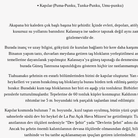
•
Kapılar (Puma-Punku, Tunka-Punku, Umu-punku)
Akapana bir kaleden çok başlı başına bir şehirdir. İçinde evleri, depoları, atöl
kusursuz su yollarını barındırır. Kalassaya ise sadece tapınak değil aynı z
gözlemevidir de.
Burada inanç ve uzay bilgisi, gökyüzü ile kurulan bağlantı bir kere daha karşımı
Binanın yapım tarzı, duvarları meydana getiren taş blokların yerleştirilmesi 
temellerine dayanılarak yapılmıştır. Kalassaya’ya güneş tapınağı da denmesin
burada Güneş Tanrısına tapınıldığını gösteren hiçbir ize rastlanmamıştı
Tiahuanako şehrinin en esrarlı bölümlerinden birini de kapılar oluşturur. Yar
heykelleri ve yarım bırakılmış taş bloklarıyla burası birden terk edilmiş şantiy
bırakır. Buradaki kum taşı bloklarının her biri en aşağı yüz tonluktur. Birbirler
penslerle tutturulmuşlardır. Tepelerine de 60 tonluk küpler konmuştur. Kaldırım 
rıhtımlar ise 5 m. boyundaki tek parçalık taşlardan imal edilmiştir.
Kapılar kısmında bulunan 7 m. boyunda , kızıl taştan oyulmuş, bütün yüzü çeşit
sahnelerle süslü dev bir heykel de La Paz Açık Hava Müzesi’ne getirilmiştir. 
anıtlarının dev ölçüleri nedeniyle “Dev Şehir” yada “Devlerin Şehri” adını da 
Ancak bu şehrin önemli kalıntılarının devasa ölçülerde olmasından değil, bi
tarihinde ve bu tarihe açıklanamayan ipuçları getiren izlerindendir.