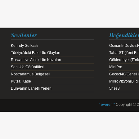
Sevilenler
Beğendikle
Kenndy Suikastı
Osmanlı-Devleti.
Türkiye'deki Bazı Ufo Olayları
Taha-ST (Yeni Bir
Roswell ve Aztek Ufo Kazaları
Göklerdeyiz (Türk 
Son Ufo Görüntüleri
MiniPro
Nostradamus Belgeseli
Gececi40(Genel K
Kutsal Kase
MikroVizyon(Bilg
Dünyanın Lanetli Yerleri
5rize3
" everen "
Copyright © 2