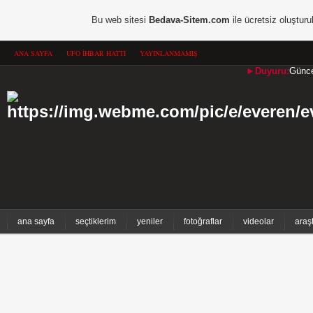
Bu web sitesi
Bedava-Sitem.com
ile ücretsiz oluşturu
ANA SAYFA
UFO İHBAR HATTI
YAYINLANMAMIŞ
►Duyuru:
Güncel
ana sayfa
seçtiklerim
yeniler
fotoğraflar
videolar
araş