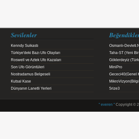
Sevilenler
Beğendikle
Kenndy Suikastı
Osmanlı-Devleti.
Türkiye'deki Bazı Ufo Olayları
Taha-ST (Yeni Bir
Roswell ve Aztek Ufo Kazaları
Göklerdeyiz (Türk 
Son Ufo Görüntüleri
MiniPro
Nostradamus Belgeseli
Gececi40(Genel K
Kutsal Kase
MikroVizyon(Bilg
Dünyanın Lanetli Yerleri
5rize3
" everen "
Copyright © 2