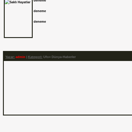
deneme
deneme
deneme
Yazar:
admin
|
Kategori:
Ufo» Dünya-Haber