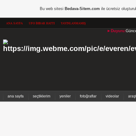
Bu web sitesi
Bedava-Sitem.com
ile ücretsiz oluşturu
ANA SAYFA
UFO İHBAR HATTI
YAYINLANMAMIŞ
►Duyuru:
Güncel
ana sayfa
seçtiklerim
yeniler
fotoğraflar
videolar
araş