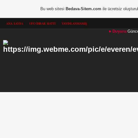
Bu web sitesi
Bedava-Sitem.com
ile ücretsiz oluşturu
ANA SAYFA
UFO İHBAR HATTI
YAYINLANMAMIŞ
►Duyuru:
Güncel