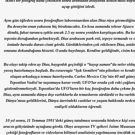
ikinci bir fotoğraf daha çektikten sonra arabadan atlayarak diskin nasıl büyük
uçup gittiğini izledi.
Aynı gün öğleden sonra fotoğrafları laboratuardan alan Diaz rüya görmediğini
Bu deneyim onun yakasını hiç birakmıcaktı. En kısa zamanda tekrar Ajusco
döndü, fakat turuncu ışıkla ancak 2.5 ay sonra yeniden karşılaşacaktı. Bu kez
tepenin doruğundan gelmekteydi. Diaz arabasını park etti, tepeye tırmandı ve
önünde havada duran cismi gördü. Gördüklerinden çok etkilenen Diaz, anide
omzuna dokunduğunu hissetti. O anda bayılmıştı. Kendine geldiğinde, cisim k
Bu olayı takip eden ay Diaz, baygınlık geçirdiği o “kayıp zaman”da neler old
yavaş hatırlamaya başladı. Bu esrarengiz “Işık Gemileri”nin pilotları ve kendi
oluşan arkadaşça teması hatırlıyordu. Carlos Mexico City’nin 40 mil güne
Tepoztlan Vadisi’ne taşınmaya karar verdi; UFO’lar orada çok eski çağlar
gözlemlenmekteydi. Tepoztlan’da UFO’ların bir kaç fotoğrafını daha çekme fı
Diaz, aynı zamanda dünya dışı varlıklarla da temaslarını sürdürdü ve bu varlık
Dünya’mıza geldiklerini, Dünya üzerindeki canlılar ve yaşam hakkında nede
endişeli olduklarını öğrendi.
10 yıl sonra, 11 Temmuz 1991’deki güneş tutulması sırasında binlerce kişi esra
aracın gökyüzünde uçtuğunu gördü. Olayı araştıran TV spikeri Jaime Maussan,
çektiği fotoğrafların ve videoların bilimsel analizinin yapılmasına öncülük e