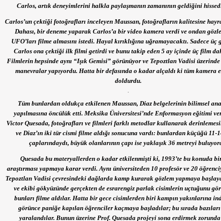
Carlos, artık deneyimlerini halkla paylaşmanın zamanının geldiğini hissed
Carlos’un çektiği fotoğrafları inceleyen Maussan, fotoğrafların kalitesine hayr
Dahası, bir deneme yaparak Carlos’a bir video kamera verdi ve ondan gözl
UFO’ları filme almasını istedi. Hayal kırıklığına uğramayacaktı. Sadece üç 
Carlos ona çektiği ilk filmi getirdi ve bunu takip eden 5 ay içinde üç film da
Filmlerin hepsinde aynı “Işık Gemisi” görünüyor ve Tepoztlan Vadisi üzerinde
manevralar yapıyordu. Hatta bir defasında o kadar alçaldı ki tüm kamera 
doldurdu.
Tüm bunlardan oldukça etkilenen Maussan, Diaz belgelerinin bilimsel ana
yapılmasına öncülük etti. Meksika Üniversitesi’nde Enformasyon eğitimi ver
Victor Quesada, fotoğrafları ve filmleri farklı metodlar kullanarak derinlemesi
ve Diaz’ın iki tür cismi filme aldığı sonucuna vardı: bunlardan küçüğü 11-
çaplarındaydı, büyük olanlarının çapı ise yaklaşık 36 metreyi buluyor
Quesada bu materyallerden o kadar etkilenmişti ki, 1993’te bu konuda bi
araştırması yapmaya karar verdi. Aynı üniversiteden 10 profesör ve 20 öğrenciy
Tepoztlan Vadisi çevresindeki dağlarda kamp kurarak gözlem yapmaya başla
ve ekibi gökyüzünde gerçekten de esrarengiz parlak cisimlerin uçtuğunu gör
bunları filme aldılar. Hatta bir gece cisimlerden biri kampın yakınlarına ind
görünce paniğe kapılan öğrenciler kaçmaya başladılar; bu sırada bazılar
yaralandılar. Bunun üzerine Prof. Quesada projeyi sona erdirmek zorunda 