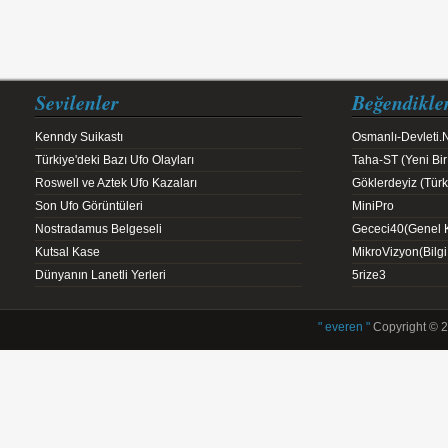
Sevilenler
Beğendikle
Kenndy Suikastı
Osmanlı-Devleti.
Türkiye'deki Bazı Ufo Olayları
Taha-ST (Yeni Bir
Roswell ve Aztek Ufo Kazaları
Göklerdeyiz (Türk 
Son Ufo Görüntüleri
MiniPro
Nostradamus Belgeseli
Gececi40(Genel K
Kutsal Kase
MikroVizyon(Bilg
Dünyanın Lanetli Yerleri
5rize3
" everen "
Copyright © 2