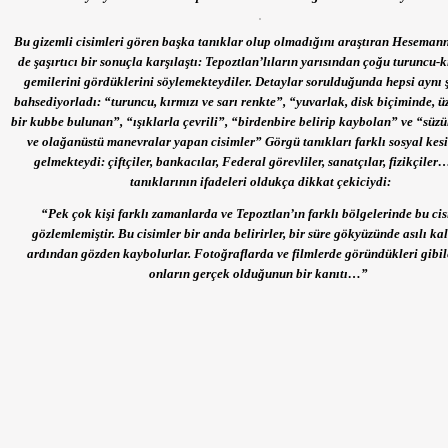
Bu gizemli cisimleri gören başka tanıklar olup olmadığını araştıran Heseman
de şaşırtıcı bir sonuçla karşılaştı: Tepoztlan’lıların yarısından çoğu turuncu-k
gemilerini gördüklerini söylemekteydiler. Detaylar sorulduğunda hepsi aynı 
bahsediyorladı: “turuncu, kırmızı ve sarı renkte”, “yuvarlak, disk biçiminde, ü
bir kubbe bulunan”, “ışıklarla çevrili”, “birdenbire belirip kaybolan” ve “süz
ve olağanüstü manevralar yapan cisimler” Görgü tanıkları farklı sosyal kes
gelmekteydi: çiftçiler, bankacılar, Federal görevliler, sanatçılar, fizikçil
tanıklarının ifadeleri oldukça dikkat çekiciydi:
“Pek çok kişi farklı zamanlarda ve Tepoztlan’ın farklı bölgelerinde bu cis
gözlemlemiştir. Bu cisimler bir anda belirirler, bir süre gökyüzünde asılı kal
ardından gözden kaybolurlar. Fotoğraflarda ve filmlerde göründükleri gibil
onların gerçek olduğunun bir kanıtı…”