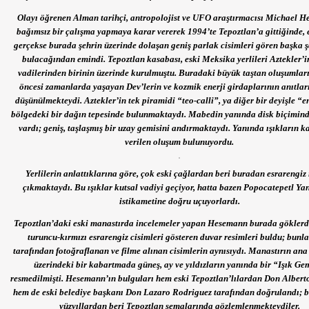
Olayı öğrenen Alman tarihçi, antropolojist ve UFO araştırmacısı Michael 
bağımsız bir çalışma yapmaya karar vererek 1994’te Tepoztlan’a gittiğinde, 
gerçekse burada şehrin üzerinde dolaşan geniş parlak cisimleri gören başka ş
bulacağından emindi. Tepoztlan kasabası, eski Meksika yerlileri Aztekler’i
vadilerinden birinin üzerinde kurulmuştu. Buradaki büyük taştan oluşumlar
öncesi zamanlarda yaşayan Dev’lerin ve kozmik enerji girdaplarının anıtlar
düşünülmekteydi. Aztekler’in tek piramidi “teo-calli”, ya diğer bir deyişle “en
bölgedeki bir dağın tepesinde bulunmaktaydı. Mabedin yanında disk biçimind
vardı; geniş, taşlaşmış bir uzay gemisini andırmaktaydı. Yanında ışıkların k
verilen oluşum bulunuyordu.
Yerlilerin anlattıklarına göre, çok eski çağlardan beri buradan esrarengiz 
çıkmaktaydı. Bu ışıklar kutsal vadiyi geçiyor, hatta bazen Popocatepetl Ya
istikametine doğru uçuyorlardı.
Tepoztlan’daki eski manastırda incelemeler yapan Hesemann burada göklerd
turuncu-kırmızı esrarengiz cisimleri gösteren duvar resimleri buldu; bunla
tarafından fotoğraflanan ve filme alınan cisimlerin aynısıydı. Manastırın ana
üzerindeki bir kabartmada güneş, ay ve yıldızların yanında bir “Işık Ge
resmedilmişti. Hesemann’ın bulguları hem eski Tepoztlan’lılardan Don Albert
hem de eski belediye başkanı Don Lazaro Rodriguez tarafından doğrulandı; b
yüzyıllardan beri Tepoztlan semalarında gözlemlenmekteydiler.