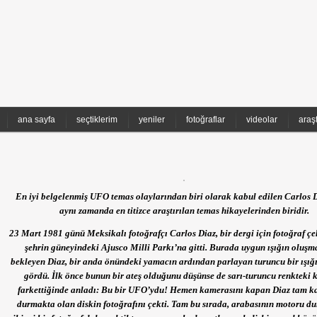
ana sayfa
seçtiklerim
yeniler
fotoğraflar
videolar
araş
En iyi belgelenmiş UFO temas olaylarından biri olarak kabul edilen Carlos D
aynı zamanda en titizce araştırılan temas hikayelerinden biridir.
23 Mart 1981 günü Meksikalı fotoğrafçı Carlos Diaz, bir dergi için fotoğraf ç
şehrin güneyindeki Ajusco Milli Parkı’na gitti. Burada uygun ışığın oluşma
bekleyen Diaz, bir anda önündeki yamacın ardından parlayan turuncu bir ışığı
gördü. İlk önce bunun bir ateş olduğunu düşünse de sarı-turuncu renkteki 
farkettiğinde anladı: Bu bir UFO’ydu! Hemen kamerasını kapan Diaz tam ka
durmakta olan diskin fotoğrafını çekti. Tam bu sırada, arabasının motoru du