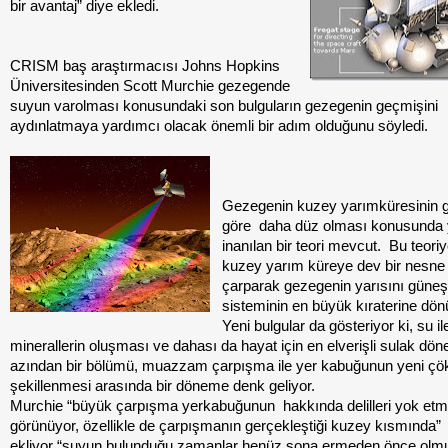
bir avantaj” diye ekledi.
CRISM baş araştırmacısı Johns Hopkins
Üniversitesinden Scott Murchie gezegende
suyun varolması konusundaki son bulguların gezegenin geçmişini
aydınlatmaya yardımcı olacak önemli bir adım olduğunu söyledi.
Gezegenin kuzey yarımküresinin 
göre daha düz olması konusunda
inanılan bir teori mevcut. Bu teori
kuzey yarım küreye dev bir nesne 
çarparak gezegenin yarısını güneş
sisteminin en büyük kıraterine dön
Yeni bulgular da gösteriyor ki, su ile 
minerallerin oluşması ve dahası da hayat için en elverişli sulak dö
azından bir bölümü, muazzam çarpışma ile yer kabuğunun yeni çöke
şekillenmesi arasında bir döneme denk geliyor.
Murchie “büyük çarpışma yerkabuğunun hakkında delilleri yok et
görünüyor, özellikle de çarpışmanın gerçekleştiği kuzey kısmında” 
ekliyor “suyun bulunduğu zamanlar henüz sona ermeden önce olm