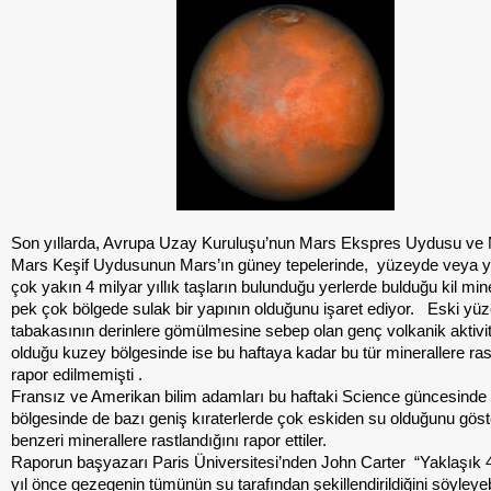
Son yıllarda, Avrupa Uzay Kuruluşu’nun Mars Ekspres Uydusu ve
Mars Keşif Uydusunun Mars’ın güney tepelerinde, yüzeyde veya 
çok yakın 4 milyar yıllık taşların bulunduğu yerlerde bulduğu kil mine
pek çok bölgede sulak bir yapının olduğunu işaret ediyor. Eski yü
tabakasının derinlere gömülmesine sebep olan genç volkanik aktivit
olduğu kuzey bölgesinde ise bu haftaya kadar bu tür minerallere rast
rapor edilmemişti .
Fransız ve Amerikan bilim adamları bu haftaki Science güncesinde
bölgesinde de bazı geniş kıraterlerde çok eskiden su olduğunu gös
benzeri minerallere rastlandığını rapor ettiler.
Raporun başyazarı Paris Üniversitesi’nden John Carter “Yaklaşık 4
yıl önce gezegenin tümünün su tarafından şekillendirildiğini söyleyebi