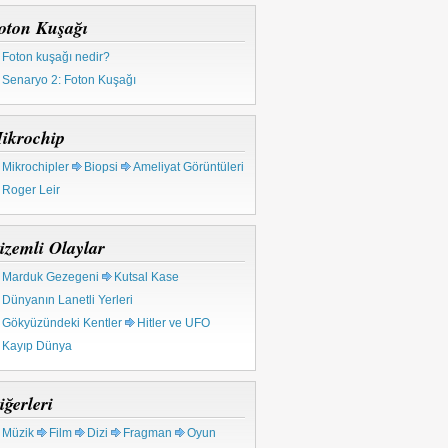
oton Kuşağı
Foton kuşağı nedir?
Senaryo 2: Foton Kuşağı
ikrochip
Mikrochipler
Biopsi
Ameliyat Görüntüleri
Roger Leir
izemli Olaylar
Marduk Gezegeni
Kutsal Kase
Dünyanın Lanetli Yerleri
Gökyüzündeki Kentler
Hitler ve UFO
Kayıp Dünya
iğerleri
Müzik
Film
Dizi
Fragman
Oyun