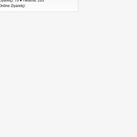
Ziyaretçi: 70 ♦ Tıklama: 263
Online Ziyaretçi: