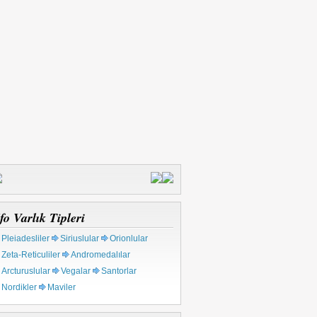
fo Varlık Tipleri
Pleiadesliler
Siriuslular
Orionlular
Zeta-Reticuliler
Andromedalılar
Arcturuslular
Vegalar
Santorlar
Nordikler
Maviler