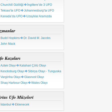
Churchill Gizliliği
İngiltere’de 3 UFO
Teksas’ta UFO
Johannesburg’ta UFO
Kanada’da UFO
Uzaylılar Aramızda
zmanlar
Budd Hopkins
Dr. David M. Jacobs
John Mack
fo Kazaları
Aztek Olayı
Kalahari Çölü Olayı
Kescksburg Olayı
Sibirya Olayı - Tunguska
Varginha Olayı
Glasnost Olayı
Shaq Harbour Olayı
Wales Olayı
irius Ufo Müzeleri
İstanbul
Eklenecek