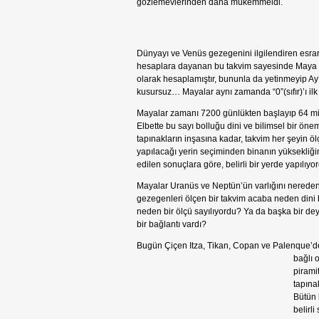
gözlemevlerinden daha mükemmeldi.
Dünyayı ve Venüs gezegenini ilgilendiren esrare
hesaplara dayanan bu takvim sayesinde Maya rah
olarak hesaplamıştır, bununla da yetinmeyip Ay’
kusursuz… Mayalar aynı zamanda “0”(sıfır)’ı ilk 
Mayalar zamanı 7200 günlükten başlayıp 64 mily
Elbette bu sayı bolluğu dini ve bilimsel bir ön
tapınakların inşasına kadar, takvim her şeyin öl
yapılacağı yerin seçiminden binanın yüksekliğ
edilen sonuçlara göre, belirli bir yerde yapılıyo
Mayalar Uranüs ve Neptün’ün varlığını nereden 
gezegenleri ölçen bir takvim acaba neden dini 
neden bir ölçü sayılıyordu? Ya da başka bir de
bir bağlantı vardı?
Bugün Çiçen Itza, Tikan, Copan ve Palenque’dek
bağlı o
pirami
tapına
Bütün b
belirl