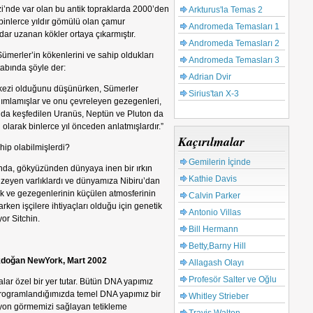
zi’nde var olan bu antik topraklarda 2000’den
Arkturus'la Temas 2
n binlerce yıldır gömülü olan çamur
Andromeda Temasları 1
dar uzanan kökler ortaya çıkarmıştır.
Andromeda Temasları 2
Sümerler’in kökenlerini ve sahip oldukları
Andromeda Temasları 3
itabında şöyle der:
Adrian Dvir
rkezi olduğunu düşünürken, Sümerler
Sirius'tan X-3
ımlamışlar ve onu çevreleyen gezegenleri,
nda keşfedilen Uranüs, Neptün ve Pluton da
olarak binlerce yıl önceden anlatmışlardır.”
Kaçırılmalar
hip olabilmişlerdi?
Gemilerin İçinde
dında, gökyüzünden dünyaya inen bir ırkın
Kathie Davis
enzeyen varlıklardı ve dünyamıza Nibiru’dan
k ve gezegenlerinin küçülen atmosferinin
Calvin Parker
ken işçilere ihtiyaçları olduğu için genetik
Antonio Villas
yor Sitchin.
Bill Hermann
Betty,Barny Hill
Akdoğan NewYork, Mart 2002
Allagash Olayı
Profesör Salter ve Oğlu
alar özel bir yer tutar. Bütün DNA yapımız
k programlandığımızda temel DNA yapımız bir
Whitley Strieber
ksiyon görmemizi sağlayan tetikleme