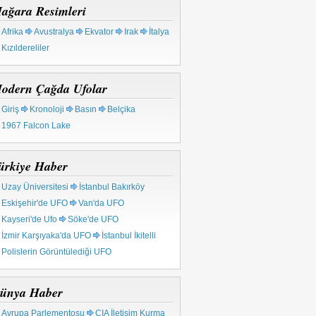
ağara Resimleri
Afrika
Avustralya
Ekvator
Irak
İtalya
Kızıldereliler
odern Çağda Ufolar
Giriş
Kronoloji
Basın
Belçika
1967 Falcon Lake
ürkiye Haber
Uzay Üniversitesi
İstanbul Bakırköy
Eskişehir'de UFO
Van'da UFO
Kayseri'de Ufo
Söke'de UFO
İzmir Karşıyaka'da UFO
İstanbul İkitelli
Polislerin Görüntülediği UFO
ünya Haber
Avrupa Parlementosu
CIA İletişim Kurma