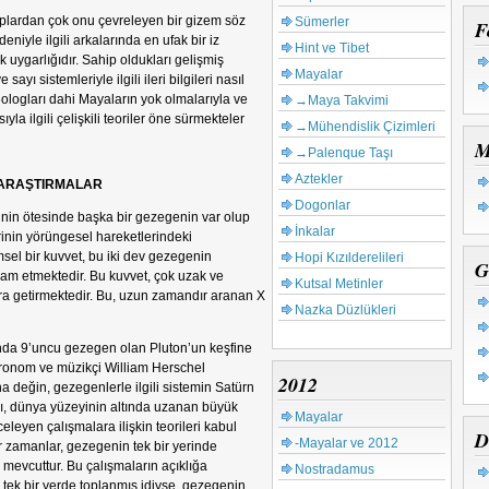
aplardan çok onu çevreleyen bir gizem söz
Sümerler
F
niyle ilgili arkalarında en ufak bir iz
Hint ve Tibet
uygarlığıdır. Sahip oldukları gelişmiş
Mayalar
sayı sistemleriyle ilgili ileri bilgileri nasıl
eologları dahi Mayaların yok olmalarıyla ve
→Maya Takvimi
yla ilgili çelişkili teoriler öne sürmekteler
→Mühendislik Çizimleri
M
→Palenque Taşı
Aztekler
Lİ ARAŞTIRMALAR
Dogonlar
inin ötesinde başka bir gezegenin var olup
İnkalar
nin yörüngesel hareketlerindeki
msel bir kuvvet, bu iki dev gezegenin
Hopi Kızılderelileri
G
am etmektedir. Bu kuvvet, çok uzak ve
Kutsal Metinler
ra getirmektedir. Bu, uzun zamandır aranan X
Nazka Düzlükleri
ında 9’uncu gezegen olan Pluton’un keşfine
stronom ve müzikçi William Herschel
2012
a değin, gezegenlerle ilgili sistemin Satürn
rı, dünya yüzeyinin altında uzanan büyük
Mayalar
leyen çalışmalara ilişkin teorileri kabul
D
-Mayalar ve 2012
ir zamanlar, gezegenin tek bir yerinde
mevcuttur. Bu çalışmaların açıklığa
Nostradamus
 tek bir yerde toplanmış idiyse, gezegenin