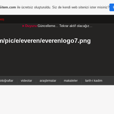
Sitem.com
ile ücretsiz oluşturuldu. Siz de kendi web sitenizi ister misiniz?
MIŞ
►Duyuru:
Güncelleme... Tekrar aktif olacağız...
fotoğraflar
videolar
araştırmalar
makaleler
tarih-i kadim