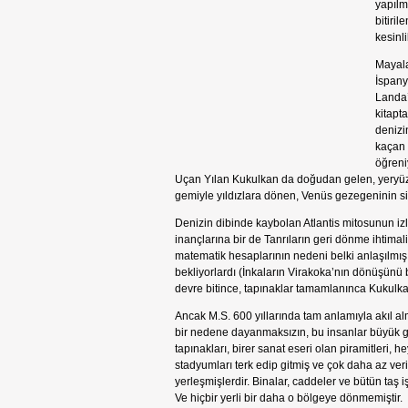
yapılmı
bitiril
kesinl
Mayala
İspany
Landa’
kitapt
denizi
kaçan T
öğreni
Uçan Yılan Kukulkan da doğudan gelen, yeryüzün
gemiyle yıldızlara dönen, Venüs gezegeninin sim
Denizin dibinde kaybolan Atlantis mitosunun izl
inançlarına bir de Tanrıların geri dönme ihtima
matematik hesaplarının nedeni belki anlaşılmış
bekliyorlardı (İnkaların Virakoka’nın dönüşünü
devre bitince, tapınaklar tamamlanınca Kukulk
Ancak M.S. 600 yıllarında tam anlamıyla akıl al
bir nedene dayanmaksızın, bu insanlar büyük güç
tapınakları, birer sanat eseri olan piramitleri, he
stadyumları terk edip gitmiş ve çok daha az ver
yerleşmişlerdir. Binalar, caddeler ve bütün taş iş
Ve hiçbir yerli bir daha o bölgeye dönmemiştir.