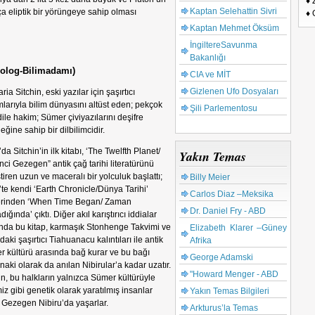
♦ 
Kaptan Selehattin Sivri
a eliptik bir yörüngeye sahip olması
♦ 
Kaptan Mehmet Öksüm
İngiltereSavunma
Bakanlığı
log-Bilimadamı)
CIA ve MİT
Gizlenen Ufo Dosyaları
ria Sitchin, eski yazılar için şaşırtıcı
larıyla bilim dünyasını altüst eden; pekçok
Şili Parlementosu
dile hakim; Sümer çiviyazılarını deşifre
eğine sahip bir dilbilimcidir.
da Sitchin’in ilk kitabı, ‘The Twelfth Planet/
Yakın Temas
nci Gezegen” antik çağ tarihi literatürünü
tiren uzun ve maceralı bir yolculuk başlattı;
Billy Meier
te kendi ‘Earth Chronicle/Dünya Tarihi’
Carlos Diaz –Meksika
lerinden ‘When Time Began/ Zaman
Dr. Daniel Fry - ABD
dığında’ çıktı. Diğer akıl karıştırıcı iddialar
nda bu kitap, karmaşık Stonhenge Takvimi ve
Elizabeth Klarer –Güney
daki şaşırtıcı Tiahuanacu kalıntıları ile antik
Afrika
 kültürü arasında bağ kurar ve bu bağı
George Adamski
aki olarak da anılan Nibirular’a kadar uzatır.
"Howard Menger - ABD
in, bu halkların yalnızca Sümer kültürüyle
z gibi genetik olarak yaratılmış insanlar
Yakın Temas Bilgileri
. Gezegen Nibiru’da yaşarlar.
Arkturus’la Temas