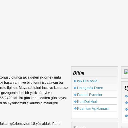
Bilim
 konusu olunca akla gelen ilk örnek ünlü
Işık Hızı Aşıldı
 başarılarını ve bilgilerini ispatlayan bu
U
le ilgilidir. Maya rahipleri ince ve kusursuz
Holografik Evren
ezegenindeki bir yıllık süreyi ve
Paralel Evrenler
365,2420 idi. Bu gün kabul edilen gün sayısı
Kurt Delikleri
ı da Ay takvimini çıkarmış olmalarıydı.
Kuantum Açıklaması
ukları gözlemevleri 18.yüzyıldaki Paris