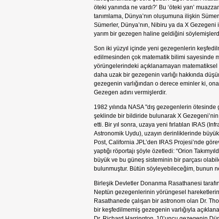
öteki yanında ne vardı?’ Bu ‘öteki yan’ muazza
tanımlama, Dünya’nın oluşumuna ilişkin Sümerler
Sümerler, Dünya’nın, Nibiru ya da X Gezegeni il
yarım bir gezegen haline geldiğini söylemişlerdi
Son iki yüzyıl içinde yeni gezegenlerin keşfedi
edilmesinden çok matematik bilimi sayesinde 
yörüngelerindeki açıklanamayan matematiksel d
daha uzak bir gezegenin varlığı hakkında düşün
gezegenin varlığından o derece eminler ki, o
Gezegen adını vermişlerdir.
1982 yılında NASA "dış gezegenlerin ötesinde g
şeklinde bir bildiride bulunarak X Gezegeni’nin v
etti. Bir yıl sonra, uzaya yeni fırlatılan IRAS (In
Astronomik Uydu), uzayın derinliklerinde büyük,
Post, California JPL’den IRAS Projesi’nde göre
yaptığı röportajı şöyle özetledi: “Orion Takımy
büyük ve bu güneş sisteminin bir parçası olabi
bulunmuştur. Bütün söyleyebileceğim, bunun ne
Birleşik Devletler Donanma Rasathanesi taraf
Neptün gezegenlerinin yörüngesel hareketlerin
Rasathanede çalışan bir astronom olan Dr. Tho
bir keşfedilmemiş gezegenin varlığıyla açıklana
Dr. Richard Harrington, 10’uncu gezegenin Dün