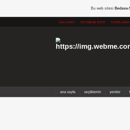
Bu web sitesi
Bedava-
ANA SAYFA
UFO İHBAR HATTI
YAYINLANMA
ana sayfa
seçtiklerim
yeniler