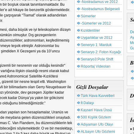
-Nostradamus ve 2012
m bir boşluk olarak tanımlanmaktadır. Bu
-Nostradamus Belgeseli
’e ait hikaye ile benzerlik göstermektedir.
e çarpışarak “Tiamat” olarak adlandırılan
Sümerler
S
r.
-Sümerler ve 2012
De
lmesi, daha büyük ve iyi teleskopların dizayn
Kızılderililer
Ay
mümkün olmuştur. Dış gezegenlerin
Uygarlıklar ve 2012
Mı
üzensizlikler, astronomları, keşfedilmemiş
Seneryo 1: Marduk
Gu
meye teşvik etmiştir. Astronomlar bu
Ta
na şimdiden X Gezegeni ya da 10’uncu
Senaryo 2: Foton Kuşağı
Ku
Senaryo3:Pole Shift
B
65
izemli bir nesnenin var olduğu kesindir"
Röportaj Videoları
Tü
arlığına ilişkin olasılığı resmi olarak kabul
frared Astronomical Satellite-Kızılötesi
 gizemli bir nesne tespit etti. Washington
Gizli Dosyalar
vli bir bilimadamı olan Gerry Neugebauer ile
ıldızı yönünde, dev gezegen Jüpiter kadar
D
Türk Hava Kuvvetleri
lecek kadar Dünya’ya yakın bir gökcismi
İt Dalaşı
 olduğunu bilmediğimizdir.”
Kayseri Hava Üssü
ından yapılan son hesaplamalar, Uranüs ve
500 Kişilik Gözlem
de meydana gelen düzensizlikleri onayladı.
İs
mas C. Van Flandern, bu düzensizliklerin tek
Adıyaman Ufo OIayı
bileceğini söylemektedir. O ve bir meslektaşı,
♦ 
ALbayın Ufo Gözlemi
ya’dan 2 ila 5 kez daha büyük ve Pluton’un