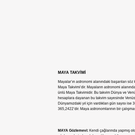
MAYA TAKVİMİ
Mayalar’ın astronomi alanındaki başarıları söz
Maya Takvimi’dir. Mayaların astronomi alanındaki
ünlü Maya Takvimidir. Bu takvim Dünya ve Venüs’
hesaplara dayanan bu takvim sayesinde Venüs g
Dünyamızdaki yıl için vardıkları gün sayısı ise 
365,2422’dir. Maya astronomlarının bir çalışmas
MAYA Gözlemevi:
Kendi çağlarında yapmış old