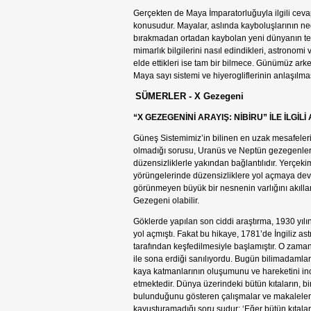
Gerçekten de Maya İmparatorluğuyla ilgili cev
konusudur. Mayalar, aslında kayboluşlarının nede
bırakmadan ortadan kaybolan yeni dünyanın tek 
mimarlık bilgilerini nasıl edindikleri, astronomi ve 
elde ettikleri ise tam bir bilmece. Günümüz ark
Maya sayı sistemi ve hiyerogliflerinin anlaşılması
SÜMERLER - X Gezegeni
“X GEZEGENİNİ ARAYIŞ: NİBİRU” İLE İLGİ
Güneş Sistemimiz’in bilinen en uzak mesafeler
olmadığı sorusu, Uranüs ve Neptün gezegenleri
düzensizliklerle yakından bağlantılıdır. Yerçeki
yörüngelerinde düzensizliklere yol açmaya dev
görünmeyen büyük bir nesnenin varlığını akılla
Gezegeni olabilir.
Göklerde yapılan son ciddi araştırma, 1930 yıl
yol açmıştı. Fakat bu hikaye, 1781’de İngiliz a
tarafından keşfedilmesiyle başlamıştır. O zaman
ile sona erdiği sanılıyordu. Bugün bilimadamla
kaya katmanlarının oluşumunu ve hareketini ince
etmektedir. Dünya üzerindeki bütün kıtaların, b
bulunduğunu gösteren çalışmalar ve makaleler 
kavuşturamadığı soru şudur: ‘Eğer bütün kıtalar