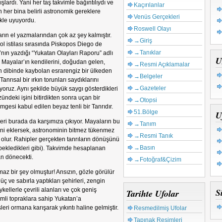
şlardı. Yani her taş takvimle bağıntılıydı ve
Kaçırılanlar
en her bina belirli astronomik gereklere
Venüs Gerçekleri
ikle uyuyordu.
Roswell Olayı
rın el yazmalarından çok az şey kalmıştır.
→Giriş
ol istilası sırasında Piskopos Diego de
→Tanıklar
nın yazdığı “Yukatan Olayları Raporu” adlı
U
a Mayalar’ın kendilerini, doğudan gelen,
→Resmi Açıklamalar
n dibinde kaybolan esrarengiz bir ülkeden
→Belgeler
anrısal bir ırkın torunları saydıklarını
→Gazeteler
yoruz. Aynı şekilde büyük saygı gösterdikleri
deki işini bitirdikten sonra uçan bir
→Otopsi
gesi kabul edilen beyaz tenli bir Tanrıdır.
51.Bölge
U
eri burada da karşımıza çıkıyor. Mayaların bu
→Tanım
lini eklersek, astronominin bitmez tükenmez
→Resmi Tanık
 olur. Rahipler gerçekten tanrıların dönüşünü
→Basın
 bekledikleri gibi). Takvimde hesaplanan
an dönecekti.
→Fotoğraf&Çizim
maz bir şey olmuştur! Ansızın, gözle görülür
 ve sabırla yaptıkları şehirleri, zengin
ykellerle çevrili alanları ve çok geniş
S
Tarihte Ufolar
imli topraklara sahip Yukatan’a
leri ormana karışarak yıkıntı haline gelmiştir.
Resmedilmiş Ufolar
Tapınak Resimleri