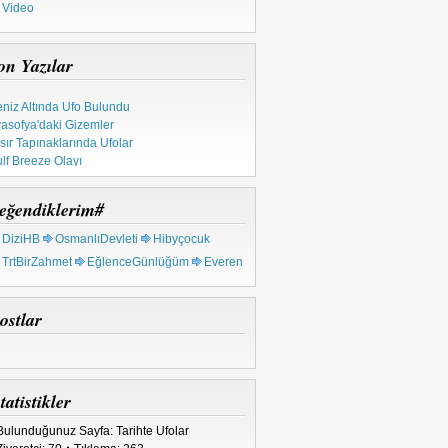
Video
on Yazılar
niz Altında Ufo Bulundu
asofya'daki Gizemler
sır Tapınaklarında Ufolar
lf Breeze Olayı
pınak Şövalyeleri
tsal Ahid Sandığı
eğendiklerim#
 Milyon Yıllık Metal
rkiye'deki Ufo Olayları
DiziHB
OsmanlıDevleti
Hibyçocuk
TrtBirZahmet
EğlenceGünlüğüm
Everen
ostlar
tatistikler
Bulunduğunuz Sayfa: Tarihte Ufolar