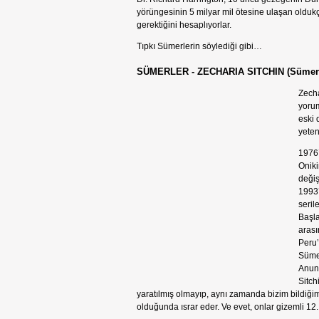
yörüngesinin 5 milyar mil ötesine ulaşan oldukç
gerektiğini hesaplıyorlar.
Tıpkı Sümerlerin söylediği gibi…
SÜMERLER - ZECHARIA SITCHIN (Sümero
Zecha
yorum
eski 
yeten
1976’
Oniki
değiş
1993’
seri
Başla
arası
Peru’
Sümer
Anunn
Sitch
yaratılmış olmayıp, aynı zamanda bizim bildiğimi
olduğunda ısrar eder. Ve evet, onlar gizemli 12