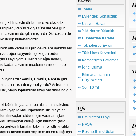
Evren
M
Tanım
Evrendeki Sonsuzluk
ngiz bir takvimdir bu. İnce ve eksiksiz
Uzayda Hayat
ipleri, Venüs’teki yıl süresini 584 gün
Yıldızlar ve Yakınlık
ın takvimini de çıkarmışlardır. Gerçekten de
M
Hubble'dan Kareler
keşfedip kullananlardır.
Teknoloji ve Evren
on yıla kadar ulaşan devrelere ayırmışlardı.
Türk Hava Kuvvetleri
em ve değer taşıyordu; gezegenlerden
çüsü sayılıyordu. Her tapınağın inşası,
Kamberiyen Patlaması
ine kadar takvimin incelenmesinden elde
İkinci Dünya
T
rdu.
Bilimadamlarının
biliyorlardı? Venüs, Uranüs, Neptün gibi
Düşünceleri
binaların inşaatını yönetiyordu? Astronomi
Son 10 Yıl
yişle, Maya toplumuyla uzay arasında ne gibi
i bütün inşaatların bu akıl almaz takvime
Ufo
larak yapıldıkları ispatlanmıştır.
Mayalar
tleri ihtiyaçları olduğu için yapmamışlardı;
Ufo Meteor Olayı
kları ihtiyaçları olduğu için kurmamışlardı.
D
NASA
u görkemli binalar, takvim her elli iki yılda,
Resmedilmiş Ufolar
i sayıda basamaklar yapılmasını emrettiği için