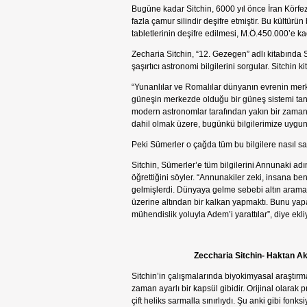
Bugüne kadar Sitchin, 6000 yıl önce İran Körfe
fazla çamur silindir deşifre etmiştir. Bu kültürü
tabletlerinin deşifre edilmesi, M.Ö.450.000’e ka
Zecharia Sitchin, “12. Gezegen” adlı kitabında 
şaşırtıcı astronomi bilgilerini sorgular. Sitchin k
“Yunanlılar ve Romalılar dünyanın evrenin me
güneşin merkezde olduğu bir güneş sistemi tan
modern astronomlar tarafından yakın bir zama
dahil olmak üzere, bugünkü bilgilerimize uygun 
Peki Sümerler o çağda tüm bu bilgilere nasıl sa
Sitchin, Sümerler’e tüm bilgilerini Annunaki a
öğrettiğini söyler. “Annunakiler zeki, insana b
gelmişlerdi. Dünyaya gelme sebebi altın arama
üzerine altından bir kalkan yapmaktı. Bunu yapar
mühendislik yoluyla Adem’i yarattılar”, diye ekli
Zeccharia Sitchin- Haktan 
Sitchin’in çalışmalarında biyokimyasal araştırm
zaman ayarlı bir kapsül gibidir. Orijinal olara
çift heliks sarmalla sınırlıydı. Şu anki gibi fon