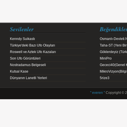
Sevilenler
Beğendikle
Kenndy Suikastı
Osmanlı-Devleti.
Türkiye'deki Bazı Ufo Olayları
Taha-ST (Yeni Bir
Roswell ve Aztek Ufo Kazaları
Göklerdeyiz (Türk 
Son Ufo Görüntüleri
MiniPro
Nostradamus Belgeseli
Gececi40(Genel K
Kutsal Kase
MikroVizyon(Bilg
Dünyanın Lanetli Yerleri
5rize3
" everen "
Copyright © 2