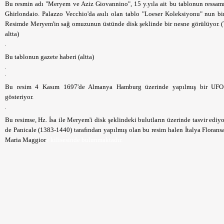
Bu resmin adı "Meryem ve Aziz Giovannino", 15 y.yıla ait bu tablonun ressa
Ghirlondaio. Palazzo Vecchio'da asılı olan tablo "Loeser Koleksiyonu" nun bir
Resimde Meryem'in sağ omuzunun üstünde disk şeklinde bir nesne görülüyor. (
altta)
Bu tablonun gazete haberi (altta)
Bu resim 4 Kasım 1697'de Almanya Hamburg üzerinde yapılmış bir UFO
gösteriyor.
Bu resimse, Hz. İsa ile Meryem'i disk şeklindeki bulutların üzerinde tasvir ediy
de Panicale (1383-1440) tarafından yapılmış olan bu resim halen İtalya Florans
Maria Maggior
e kilisesinde bulunmaktadır.