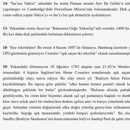
14-
“İsa’nın Vaftizi” adındaki bu resim Flaman ressam Aert De Gelder’a aitt
yapılmıştır ve Cambridge’deki Fitzwilliam Müzesi’nde bulunmaktadır. Disk ş
cisim vaftizi yapan Yahya’yı ve İsa’yı bir ışık demetiyle aydınlatıyor.
15-
Yukardaki resim Anon’un “Bakirenin Göğe Yükselişi”adlı eseridir. 1490’da y
Bir kez daha disk şeklindeki bulutlara dikkatinizi çekeriz.
18-
Yine tekerlekler! Bu resim 4 Kasım 1697’de Almanya, Hamburg üzerinde y
UFO gözlemini gösteriyor. Cisimler “ışık saçan iki tekerlek” olarak tanımlanmıştı
19-
Yukarıdaki illüstrasyon 18 Ağustos 1783 akşamı saat 21:45’te Windso
terasındaki 4 kişinin İngiltere’nin Home Counties semalarında ışık saça
gözlemlediği olayı tasvir ediyor. Bu olay ertesi yıl “Kraliyet Ailesi Felsef
kaydedilmiştir. Bu rapora göre şahitler “ufka hemen hemen paralel olarak h
dikdörtgen şeklinde bir bulut” gözlemlemişlerdir. “Bulutun altında parla
görülüyordu, bu cisim küre biçimini alarak ışıl ışıl parlamaya başladı ve dur
küre önce soluk mavi bir renkteyken derken ışıltısı arttı ve batıya yönelerek tek
geçti. Ardından yönünü değiştirerek ufka doğru yönelip güney-batı istikamet
kayboldu. Saçtığı ışık muazzamdı; yerdeki herşeyi aydınlatıyordu”. Bu o
Sandby (Kraliyet Akademisi’nin kurucularından biri) ve kardeşi Paul de şahit olm