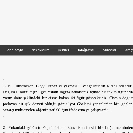
ana sayfa
seçtiklerim
yeniler
fotoğraflar
videolar
araş
1-
Bu illüstrasyon 12.yy. Yunan el yazması ”Evangelistlerin Kitabı”ndandır 
Doğumu” adını taşır. Eğer resmin sağına bakarsanız içinde bir takım figürleri
yarım daire şeklindeki bir cisme bakan iki figür göreceksiniz. Cismin doğu
parlayan bir ışık demeti olduğu görünüyor. Gözlemi yapanlardan biri gözleri
sanatçı muhtemelen objenin parlaklığını ifade etmeye çalışıyordu.
2-
Yukardaki görüntü Prajnâpârâmita-Suna isimli eski bir Doğu metninden 