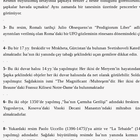
Resmin büyütülmüş detayında şapkaya benzer 2 nesne olduğunu görebilirsini
şapkalar havada uçmakta! Aynı zamanda bir tanesinin üzerinde pencereler 
görünüyor.
3-
Bu resim, Romalı tarihçi Julio Obsequens‘ın “Prodigiorum Liber” adlı
ayrıntıları verilmiş olan Roma’daki bir UFO gözleminin rönesans dönemindeki çi
4-
Bu bir 17.yy. freskidir ve Mtskheta, Gürcistan’da bulunan Svetishoveli Kated
almaktadır. İsa’nın iki yanında çay tabağı şeklindeki uçan gemilere dikkat edin.
5-
Bu iki duvar halısı 14.yy.’da yapılmıştır. Her ikisi de Meryem’in hayatından 
Şapka şeklindeki objeler her iki duvar halısında da net olarak görülebilir. Sol
yapılmıştır. Sağdakinin ismi “The Magnificant /Muhteşem”dir. Her ikisi d
Beaune’daki Fransız Kilisesi Notre-Dame’da bulunmaktadır
6-
Bu iki obje 1350’de yapılmış ,“İsa’nın Çarmıha Gerilişi” adındaki freskten 
Yugoslavya, Kosova’daki Visoki Decani Manastırı’ndaki mihrabın üz
almaktadırlar.
8-
Yukardaki resim Paolo Uccello (1396-1475)’ya aittir ve “La Tebaide” (1
yapılmış) adındadır. Sağdaki büyütülmüş resimde İsa’nın yanında kırmızı