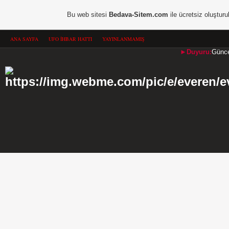
Bu web sitesi
Bedava-Sitem.com
ile ücretsiz oluşturu
ANA SAYFA
UFO İHBAR HATTI
YAYINLANMAMIŞ
►Duyuru:
Güncel