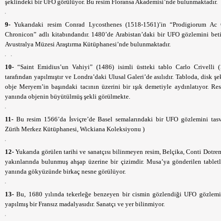
şeklindeki bir UFO görülüyor. Bu resim Floransa Akademisi’nde bulunmaktadır.
9-
Yukarıdaki resim Conrad Lycosthenes (1518-1561)’in “Prodigiorum Ac 
Chronicon” adlı kitabındandır. 1480’de Arabistan’daki bir UFO gözlemini beti
Avustralya Müzesi Araştırma Kütüphanesi’nde bulunmaktadır.
10-
“Saint Emidius’un Vahiyi” (1486) isimli üstteki tablo Carlo Crivelli 
tarafından yapılmıştır ve Londra’daki Ulusal Galeri’de asılıdır. Tabloda, disk şe
obje Meryem’in başındaki tacının üzerini bir ışık demetiyle aydınlatıyor. R
yanında objenin büyütülmüş şekli görülmekte.
11-
Bu resim 1566’da İsviçre’de Basel semalarındaki bir UFO gözlemini tasvi
Zürih Merkez Kütüphanesi, Wickiana Koleksiyonu )
12-
Yukarıda görülen tarihi ve sanatçısı bilinmeyen resim, Belçika, Conti Dotr
yakınlarında bulunmuş ahşap üzerine bir çizimdir. Musa’ya gönderilen tablet
yanında gökyüzünde birkaç nesne görülüyor.
13-
Bu, 1680 yılında tekerleğe benzeyen bir cismin gözlendiği UFO gözlemi
yapılmış bir Fransız madalyasıdır. Sanatçı ve yer bilinmiyor.