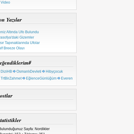
Video
on Yazılar
niz Altında Ufo Bulundu
asofya'daki Gizemler
sır Tapınaklarında Ufolar
lf Breeze Olayı
pınak Şövalyeleri
tsal Ahid Sandığı
eğendiklerim#
 Milyon Yıllık Metal
rkiye'deki Ufo Olayları
DiziHB
OsmanlıDevleti
Hibyçocuk
TrtBirZahmet
EğlenceGünlüğüm
Everen
ostlar
tatistikler
Bulunduğunuz Sayfa: Nordikler