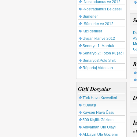
-Nostradamus ve 2012
-Nostradamus Belgeseli
Sümerler
S
-Sümerler ve 2012
De
Kızılderililer
Ay
Uygarlıklar ve 2012
Mı
Seneryo 1: Marduk
Gu
Ta
Senaryo 2: Foton Kuşağı
Ku
Senaryo3:Pole Shift
B
65
Röportaj Videoları
Tü
Gizli Dosyalar
D
Türk Hava Kuvvetleri
İt Dalaşı
Kayseri Hava Üssü
500 Kişilik Gözlem
İs
Adıyaman Ufo OIayı
♦ 
ALbayın Ufo Gözlemi