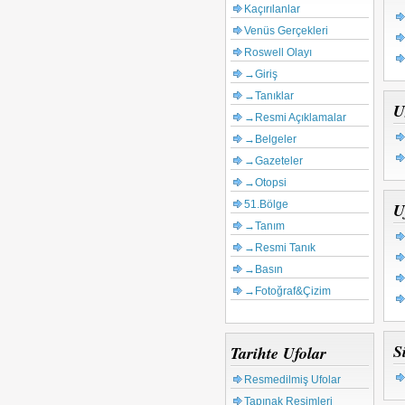
Kaçırılanlar
Venüs Gerçekleri
Roswell Olayı
→Giriş
→Tanıklar
U
→Resmi Açıklamalar
→Belgeler
→Gazeteler
→Otopsi
51.Bölge
U
→Tanım
→Resmi Tanık
→Basın
→Fotoğraf&Çizim
S
Tarihte Ufolar
Resmedilmiş Ufolar
Tapınak Resimleri