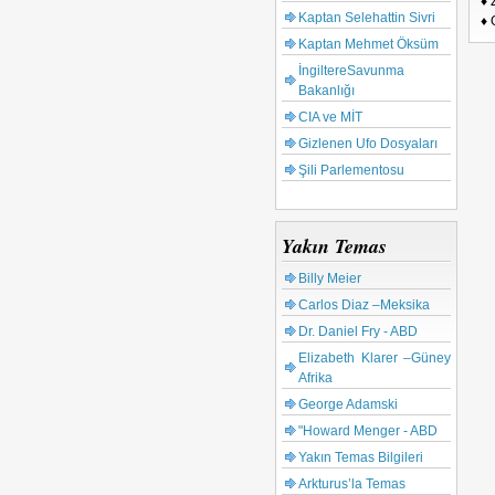
♦ 
Kaptan Selehattin Sivri
♦ 
Kaptan Mehmet Öksüm
İngiltereSavunma
Bakanlığı
CIA ve MİT
Gizlenen Ufo Dosyaları
Şili Parlementosu
Yakın Temas
Billy Meier
Carlos Diaz –Meksika
Dr. Daniel Fry - ABD
Elizabeth Klarer –Güney
Afrika
George Adamski
"Howard Menger - ABD
Yakın Temas Bilgileri
Arkturus’la Temas