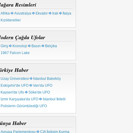
ağara Resimleri
Afrika
Avustralya
Ekvator
Irak
İtalya
Kızıldereliler
odern Çağda Ufolar
Giriş
Kronoloji
Basın
Belçika
1967 Falcon Lake
ürkiye Haber
Uzay Üniversitesi
İstanbul Bakırköy
Eskişehir'de UFO
Van'da UFO
Kayseri'de Ufo
Söke'de UFO
İzmir Karşıyaka'da UFO
İstanbul İkitelli
Polislerin Görüntülediği UFO
ünya Haber
Avrupa Parlementosu
CIA İletişim Kurma