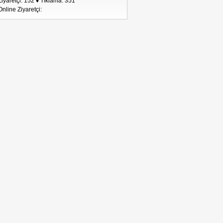
Ziyaretçi: 152 ♦ Tıklama: 351
Online Ziyaretçi: