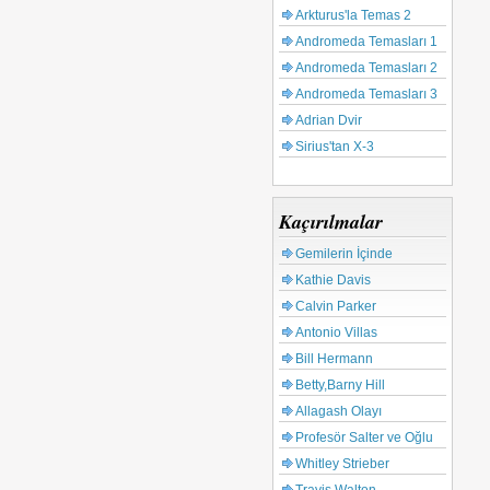
Arkturus'la Temas 2
Andromeda Temasları 1
Andromeda Temasları 2
Andromeda Temasları 3
Adrian Dvir
Sirius'tan X-3
Kaçırılmalar
Gemilerin İçinde
Kathie Davis
Calvin Parker
Antonio Villas
Bill Hermann
Betty,Barny Hill
Allagash Olayı
Profesör Salter ve Oğlu
Whitley Strieber