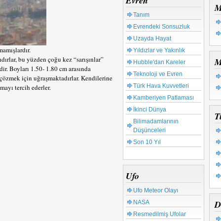
Evren
M
Tanım
Evrendeki Sonsuzluk
Uzayda Hayat
mamışlardır.
Yıldızlar ve Yakınlık
dırlar, bu yüzden çoğu kez “sarışınlar”
M
Hubble'dan Kareler
dir. Boyları 1.50- 1.80 cm arasında
Teknoloji ve Evren
çözmek için uğraşmaktadırlar. Kendilerine
Türk Hava Kuvvetleri
mayı tercih ederler.
Kamberiyen Patlaması
İkinci Dünya
T
Bilimadamlarının
Düşünceleri
Son 10 Yıl
Ufo
Ufo Meteor Olayı
D
NASA
Resmedilmiş Ufolar