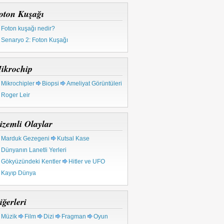
oton Kuşağı
Foton kuşağı nedir?
Senaryo 2: Foton Kuşağı
ikrochip
Mikrochipler
Biopsi
Ameliyat Görüntüleri
Roger Leir
izemli Olaylar
Marduk Gezegeni
Kutsal Kase
Dünyanın Lanetli Yerleri
Gökyüzündeki Kentler
Hitler ve UFO
Kayıp Dünya
iğerleri
Müzik
Film
Dizi
Fragman
Oyun