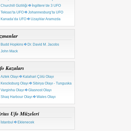
Churchill Gizliliği
İngiltere’de 3 UFO
Teksas’ta UFO
Johannesburg’ta UFO
Kanada’da UFO
Uzaylılar Aramızda
zmanlar
Budd Hopkins
Dr. David M. Jacobs
John Mack
fo Kazaları
Aztek Olayı
Kalahari Çölü Olayı
Kescksburg Olayı
Sibirya Olayı - Tunguska
Varginha Olayı
Glasnost Olayı
Shaq Harbour Olayı
Wales Olayı
irius Ufo Müzeleri
İstanbul
Eklenecek