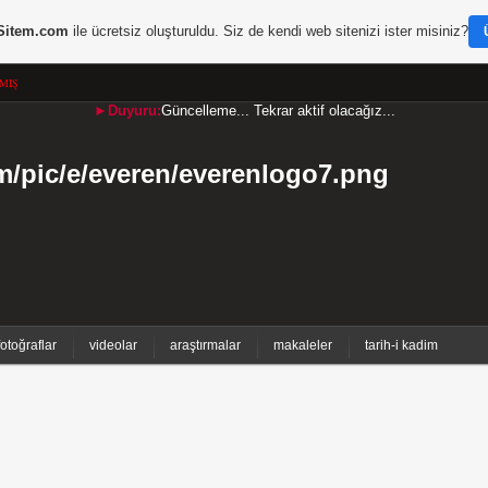
Sitem.com
ile ücretsiz oluşturuldu. Siz de kendi web sitenizi ister misiniz?
MIŞ
►Duyuru:
Güncelleme... Tekrar aktif olacağız...
fotoğraflar
videolar
araştırmalar
makaleler
tarih-i kadim