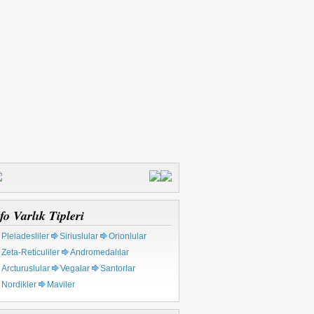
fo Varlık Tipleri
Pleiadesliler
Siriuslular
Orionlular
Zeta-Reticuliler
Andromedalılar
Arcturuslular
Vegalar
Santorlar
Nordikler
Maviler