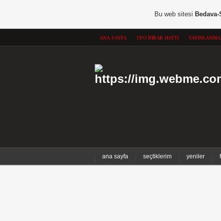
Bu web sitesi
Bedava-
ANA SAYFA
UFO İHBAR HATTI
YAYINLANMA
ana sayfa
seçtiklerim
yeniler