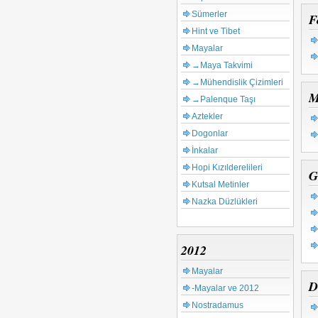
Sümerler
F
Hint ve Tibet
Mayalar
→Maya Takvimi
→Mühendislik Çizimleri
M
→Palenque Taşı
Aztekler
Dogonlar
İnkalar
Hopi Kızılderelileri
G
Kutsal Metinler
Nazka Düzlükleri
2012
Mayalar
D
-Mayalar ve 2012
Nostradamus