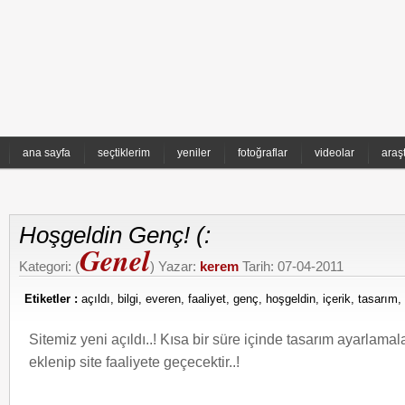
ana sayfa
seçtiklerim
yeniler
fotoğraflar
videolar
araş
Hoşgeldin Genç! (:
Genel
Kategori: (
) Yazar:
kerem
Tarih: 07-04-2011
Etiketler :
açıldı
,
bilgi
,
everen
,
faaliyet
,
genç
,
hoşgeldin
,
içerik
,
tasarım
,
Sitemiz yeni açıldı..! Kısa bir süre içinde tasarım ayarlamalar
eklenip site faaliyete geçecektir..!