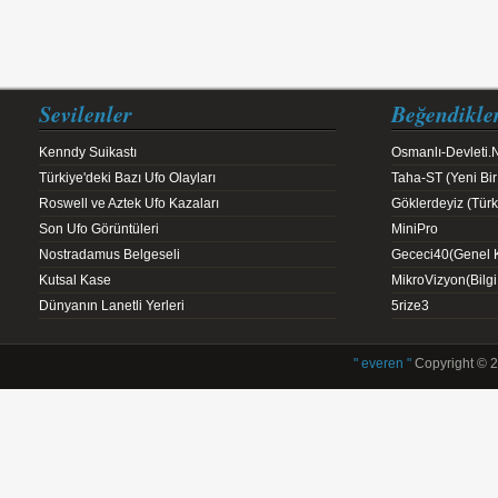
Sevilenler
Beğendikle
Kenndy Suikastı
Osmanlı-Devleti.
Türkiye'deki Bazı Ufo Olayları
Taha-ST (Yeni Bir
Roswell ve Aztek Ufo Kazaları
Göklerdeyiz (Türk 
Son Ufo Görüntüleri
MiniPro
Nostradamus Belgeseli
Gececi40(Genel K
Kutsal Kase
MikroVizyon(Bilg
Dünyanın Lanetli Yerleri
5rize3
" everen "
Copyright © 2