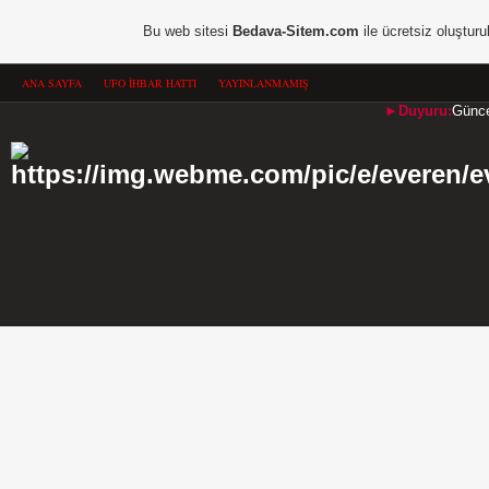
Bu web sitesi
Bedava-Sitem.com
ile ücretsiz oluşturu
ANA SAYFA
UFO İHBAR HATTI
YAYINLANMAMIŞ
►Duyuru:
Güncel