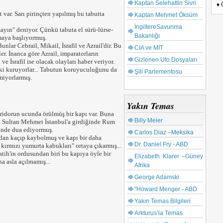
Kaptan Selehattin Sivri
♦ 
t var. Sarı pirinçten yapılmış bu tabutta
Kaptan Mehmet Öksüm
İngiltereSavunma
ayın" deniyor. Çünkü tabuta el sürü-lürse-
Bakanlığı
maya başlıyormuş.
nlar Cebrail, Mikail, İsrafil ve Azrail'dir. Bu
CIA ve MİT
er. İnanca göre Azrail, imparatorların
Gizlenen Ufo Dosyaları
ve İsrafil ise olacak olayları haber veriyor.
lişki kuruyorlar... Tabutun koruyuculuğunu da
Şili Parlementosu
miyorlarmış.
Yakın Temas
oridorun ucunda örülmüş bir kapı var. Buna
Billy Meier
ih Sultan Mehmet İstanbul'a girdiğinde Rum
ünde dua ediyormuş.
Carlos Diaz –Meksika
ıdan kaçıp kaybolmuş ve kapı bir daha
Dr. Daniel Fry - ABD
ırmızı yumurta kabukları" ortaya çıkarmış...
tih'in ordusundan biri bu kapıya öyle bir
Elizabeth Klarer –Güney
a asla açılmamış...
Afrika
George Adamski
"Howard Menger - ABD
Yakın Temas Bilgileri
Arkturus’la Temas