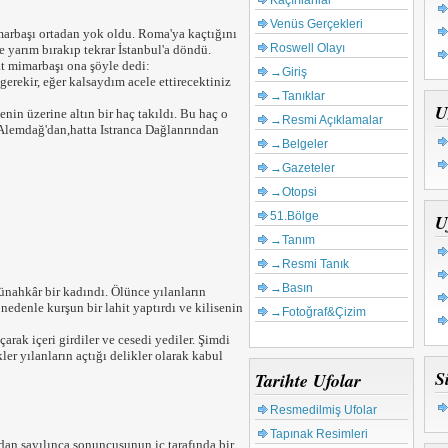
Kaçırılanlar
Venüs Gerçekleri
marbaşı ortadan yok oldu. Roma'ya kaçtığını
Roswell Olayı
e yarım bırakıp tekrar İstanbul'a döndü.
t mimarbaşı ona şöyle dedi:
→Giriş
erekir, eğer kalsaydım acele ettirecektiniz
→Tanıklar
U
in üzerine altın bir haç takıldı. Bu haç o
→Resmi Açıklamalar
ı Alemdağ'dan,hatta Istranca Dağlanrından
→Belgeler
→Gazeteler
→Otopsi
51.Bölge
U
→Tanım
→Resmi Tanık
→Basın
nahkâr bir kadındı. Ölünce yılanların
edenle kurşun bir lahit yaptırdı ve kilisenin
→Fotoğraf&Çizim
çarak içeri girdiler ve cesedi yediler. Şimdi
ler yılanların açtığı delikler olarak kabul
S
Tarihte Ufolar
Resmedilmiş Ufolar
Tapınak Resimleri
dan sayılınca sonuncusunun iç tarafında bir