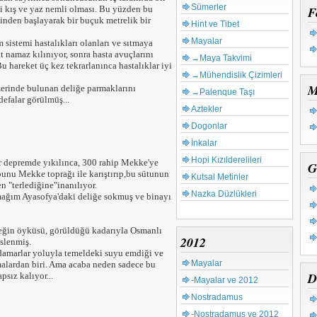
Sümerler
i kış ve yaz nemli olması. Bu yüzden bu
F
inden başlayarak bir buçuk metrelik bir
Hint ve Tibet
Mayalar
m sistemi hastalıkları olanları ve sıtmaya
ât namaz kılınıyor, sonra hasta avuçlarını
→Maya Takvimi
u hareket üç kez tekrarlanınca hastalıklar iyi
→Mühendislik Çizimleri
M
üzerinde bulunan deliğe parmaklarını
→Palenque Taşı
defalar görülmüş...
Aztekler
Dogonlar
İnkalar
Hopi Kızılderelileri
ir depremde yıkılınca, 300 rahip Mekke'ye
G
unu Mekke toprağı ile karıştırıp,bu sütunun
Kutsal Metinler
n "terlediğine"inanılıyor.
Nazka Düzlükleri
mağım Ayasofya'daki deliğe sokmuş ve binayı
ireğin öyküsü, görüldüğü kadarıyla Osmanlı
2012
slenmiş.
damarlar yoluyla temeldeki suyu emdiği ve
Mayalar
amalardan biri. Ama acaba neden sadece bu
D
psız kalıyor...
-Mayalar ve 2012
Nostradamus
-Nostradamus ve 2012