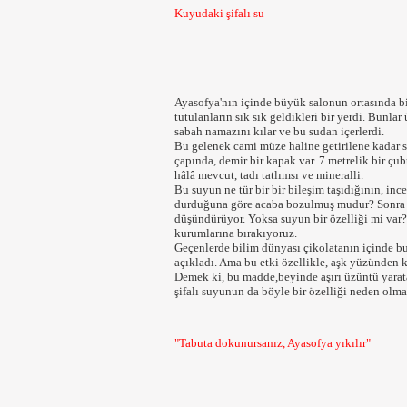
Kuyudaki şifalı su
Ayasofya'nın içinde büyük salonun ortasında bi
tutulanların sık sık geldikleri bir yerdi. Bunlar
sabah namazını kılar ve bu sudan içerlerdi.
Bu gelenek cami müze haline getirilene kadar 
çapında, demir bir kapak var. 7 metrelik bir çub
hâlâ mevcut, tadı tatlımsı ve mineralli.
Bu suyun ne tür bir bir bileşim taşıdığının, inc
durduğuna göre acaba bozulmuş mudur? Sonra ni
düşündürüyor. Yoksa suyun bir özelliği mi var? 
kurumlarına bırakıyoruz.
Geçenlerde bilim dünyası çikolatanın içinde b
açıkladı. Ama bu etki özellikle, aşk yüzünden 
Demek ki, bu madde,beyinde aşırı üzüntü yarat
şifalı suyunun da böyle bir özelliği neden olma
"Tabuta dokunursanız, Ayasofya yıkılır"