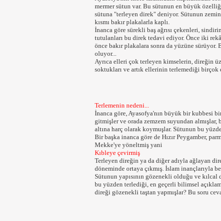
mermer sütun var. Bu sütunun en büyük özelliğ
sütuna "terleyen direk" deniyor. Sütunun zemin
kısmı bakır plakalarla kaplı.
İnanca göre sürekli baş ağrısı çekenleri, sindiri
tutulanları bu direk tedavi ediyor. Önce iki rek
önce bakır plakalara sonra da yüzüne sürüyor. B
oluyor...
Ayrıca elleri çok terleyen kimselerin, direğin 
soktukları ve artık ellerinin terlemediği birçok 
Terlemenin nedeni...
İnanca göre, Ayasofya'nın büyük bir kubbesi b
gitmişler ve orada zemzem suyundan almışlar, b
altına harç olarak koymuşlar. Sütunun bu yüzde
Bir başka inanca göre de Hızır Peygamber, par
Mekke'ye yöneltmiş yani
Kıbleye çevirmiş
Terleyen direğin ya da diğer adıyla ağlayan d
döneminde ortaya çıkmış. İslam inançlarıyla be
Sütunun yapısının gözenekli olduğu ve kılcal 
bu yüzden terlediği, en geçerli bilimsel açıkl
direği gözenekli taştan yapmışlar? Bu soru ceva