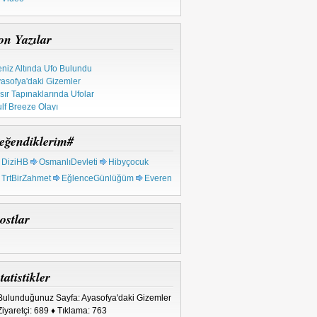
on Yazılar
niz Altında Ufo Bulundu
asofya'daki Gizemler
sır Tapınaklarında Ufolar
lf Breeze Olayı
pınak Şövalyeleri
tsal Ahid Sandığı
eğendiklerim#
 Milyon Yıllık Metal
rkiye'deki Ufo Olayları
DiziHB
OsmanlıDevleti
Hibyçocuk
TrtBirZahmet
EğlenceGünlüğüm
Everen
ostlar
tatistikler
Bulunduğunuz Sayfa: Ayasofya'daki Gizemler
Ziyaretçi: 689 ♦ Tıklama: 763