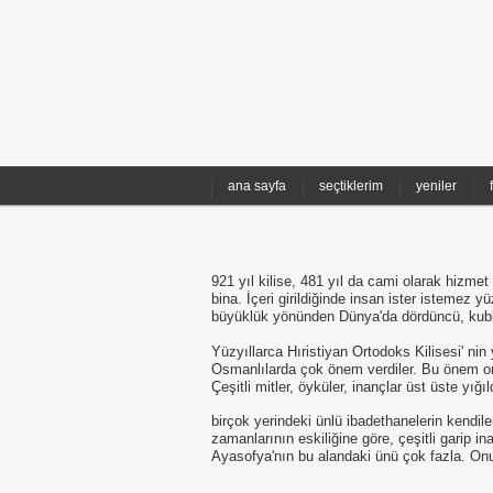
ana sayfa
seçtiklerim
yeniler
921 yıl kilise, 481 yıl da cami olarak hizme
bina. İçeri girildiğinde insan ister istemez yü
büyüklük yönünden Dünya'da dördüncü, kubb
Yüzyıllarca Hıristiyan Ortodoks Kilisesi' ni
Osmanlılarda çok önem verdiler. Bu önem on
Çeşitli mitler, öyküler, inançlar üst üste yığı
birçok yerindeki ünlü ibadethanelerin kendile
zamanlarının eskiliğine göre, çeşitli garip in
Ayasofya'nın bu alandaki ünü çok fazla. Onun