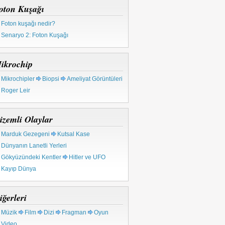
oton Kuşağı
Foton kuşağı nedir?
Senaryo 2: Foton Kuşağı
ikrochip
Mikrochipler
Biopsi
Ameliyat Görüntüleri
Roger Leir
izemli Olaylar
Marduk Gezegeni
Kutsal Kase
Dünyanın Lanetli Yerleri
Gökyüzündeki Kentler
Hitler ve UFO
Kayıp Dünya
iğerleri
Müzik
Film
Dizi
Fragman
Oyun
Video