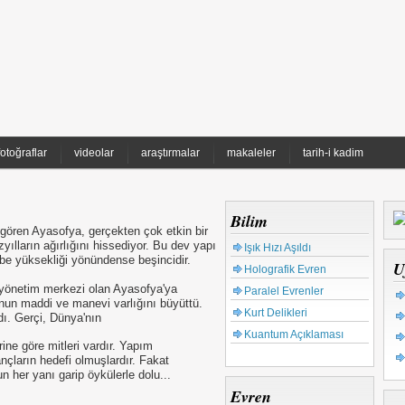
fotoğraflar
videolar
araştırmalar
makaleler
tarih-i kadim
Bilim
t gören Ayasofya, gerçekten çok etkin bir
zyılların ağırlığını hissediyor. Bu dev yapı
Işık Hızı Aşıldı
e yüksekliği yönündense beşincidir.
U
Holografik Evren
n yönetim merkezi olan Ayasofya'ya
Paralel Evrenler
un maddi ve manevi varlığını büyüttü.
Kurt Delikleri
ldı. Gerçi, Dünya'nın
Kuantum Açıklaması
rine göre mitleri vardır. Yapım
ançların hedefi olmuşlardır. Fakat
 her yanı garip öykülerle dolu...
Evren