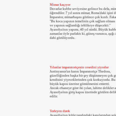
Mimar kaçıyor
Duvarlar kubbe seviyesine gelince bu defa, mi
öğrendiler. 7 yıl sonra mimar, Roma'daki işini d
İmparator, mimarbaşını görünce çok kızdı. Faka
"Bu koca yapının temelinin çok sağlam olması g
ve yapının sağlamlığı tehlikeye düşecekti."
Ayasofya'nın yapımı, 40 yıl sürdü. Büyük kubben
zamanlar öyle parlaktı ki, güneş vurunca, ışığ
dahi görülüyordu.
Yılanlar imparatoriçenin cesedini yiyorlar
Justinyanus'un karısı İmparatoriçe Thedora,
güzelliğinden başka bir şey düşünmeyen çok gü
kendisini yiyeceklerinden çok korkuyordu. Bu n
büyük kapısı üzerine gömülmesini emretti.
Ancak efsaneye göre iki yılan, lahitte delikler a
Ayasofya'nın giriş kapısı üzerinde görülen delik
edilir.
Terleyen direk
Ayasofya'nın kıble tarafındaki kapılarından sol