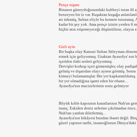
Pençe nişanı
Binanın güneydoğusundaki kubbeyi tutan fil ay
benzeyen bir iz var. Kuşaktan kuşağa anlatılanl
atı ürkmüş, Sultan eliyle bu kemere tutunmuş. 
kadar bir şey yok. Ama pençe izinin yerden 6 m
hiçbir atın erişemeyeceği düşünülürse, olayın es
Gizli ayin
Bir başka olay Kanuni Sultan Süleyman dönemi
etmek için geliyormuş. Uzaktan Ayasofya' nın b
içeriden ilahi sesleri geliyormuş.
Dervişler korkup içeri girmemişler, olay padişa
gelmiş ve dışarıdan olayı aynen görmüş. Sonra i
kimseyi bulamamışlar. Her yer kapkaranlıkmış. 
bir yer olmadığına işaret eden bir efsane...
Ayasofya'nın mucizelerinin sonu gelmiyor
Büyük kıble kapısının kanatlarının Nuh'un gemi
inanç. Eskiden deniz seferine çıkılmadan önce, 
Nuh'tan yardım dilerlermiş...
Ayasofya'nın hikâyesi bundan ibaret değil. Bir
güzel yapının tarihi, insanoğlunun Dünya'daki s