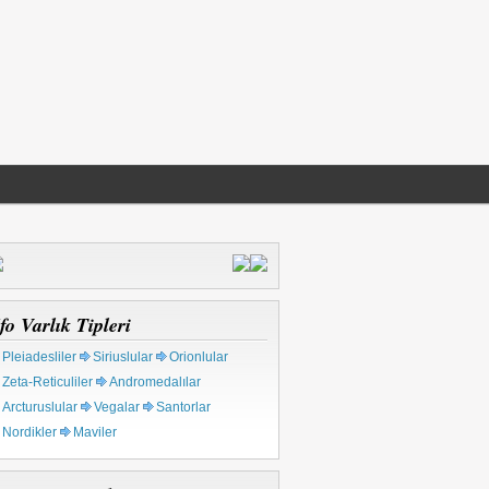
fo Varlık Tipleri
Pleiadesliler
Siriuslular
Orionlular
Zeta-Reticuliler
Andromedalılar
Arcturuslular
Vegalar
Santorlar
Nordikler
Maviler