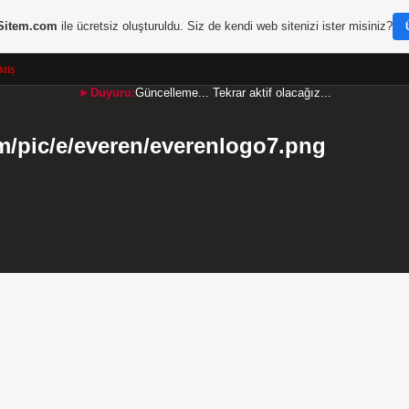
Sitem.com
ile ücretsiz oluşturuldu. Siz de kendi web sitenizi ister misiniz?
MIŞ
►Duyuru:
Güncelleme... Tekrar aktif olacağız...