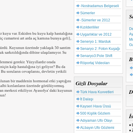
-Nostradamus Belgeseli
Sümerler
S
-Sümerler ve 2012
De
Kızılderililer
Ay
r kuyu var. Eskiden bu kuyu kalp hastalığına
Uygarlıklar ve 2012
Mı
 üç cumartesi art arda aç karnına buraya geli},
Seneryo 1: Marduk
Gu
Ta
sürdü. Kuyunun üzerinde yaklaşık 50 santim
Senaryo 2: Foton Kuşağı
uk sarkıtıldığında dibine ulaşılamıyor. Su
Ku
Senaryo3:Pole Shift
B
65
elenmesi gerekir. Yüzyıllardır orada
Röportaj Videoları
Tü
çin kalp hastalığına iyi geliyor? Bu da
Bu soruların cevaplarını, devletin yetkili
ulunan bir maddenin hormonal etki yaptığını
Gizli Dosyalar
kalbi kırılanların üzerinde görülüyormuş.
an merkezi etkiliyor. Ayasofya' daki kuyunun
D
Türk Hava Kuvvetleri
sın!
İt Dalaşı
Kayseri Hava Üssü
500 Kişilik Gözlem
İs
Adıyaman Ufo OIayı
♦ 
ALbayın Ufo Gözlemi
♦ 