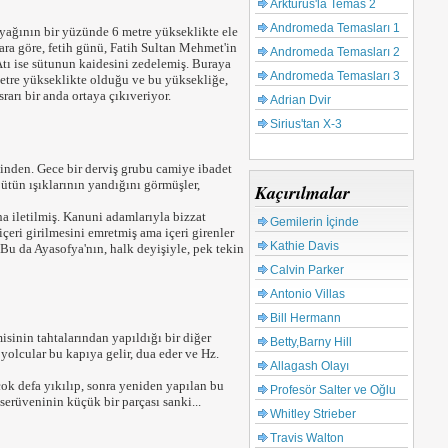
Arkturus'la Temas 2
Andromeda Temasları 1
ağının bir yüzünde 6 metre yükseklikte ele
ara göre, fetih günü, Fatih Sultan Mehmet'in
Andromeda Temasları 2
Atı ise sütunun kaidesini zedelemiş. Buraya
Andromeda Temasları 3
etre yükseklikte olduğu ve bu yüksekliğe,
rarı bir anda ortaya çıkıveriyor.
Adrian Dvir
Sirius'tan X-3
nden. Gece bir derviş grubu camiye ibadet
ütün ışıklarının yandığını görmüşler,
Kaçırılmalar
ha iletilmiş. Kanuni adamlarıyla bizzat
Gemilerin İçinde
çeri girilmesini emretmiş ama içeri girenler
Kathie Davis
Bu da Ayasofya'nın, halk deyişiyle, pek tekin
Calvin Parker
Antonio Villas
Bill Hermann
sinin tahtalarından yapıldığı bir diğer
Betty,Barny Hill
yolcular bu kapıya gelir, dua eder ve Hz.
Allagash Olayı
çok defa yıkılıp, sonra yeniden yapılan bu
Profesör Salter ve Oğlu
erüveninin küçük bir parçası sanki...
Whitley Strieber
Travis Walton