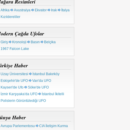
ağara Resimleri
Afrika
Avustralya
Ekvator
Irak
İtalya
Kızıldereliler
odern Çağda Ufolar
Giriş
Kronoloji
Basın
Belçika
1967 Falcon Lake
ürkiye Haber
Uzay Üniversitesi
İstanbul Bakırköy
Eskişehir'de UFO
Van'da UFO
Kayseri'de Ufo
Söke'de UFO
İzmir Karşıyaka'da UFO
İstanbul İkitelli
Polislerin Görüntülediği UFO
ünya Haber
Avrupa Parlementosu
CIA İletişim Kurma