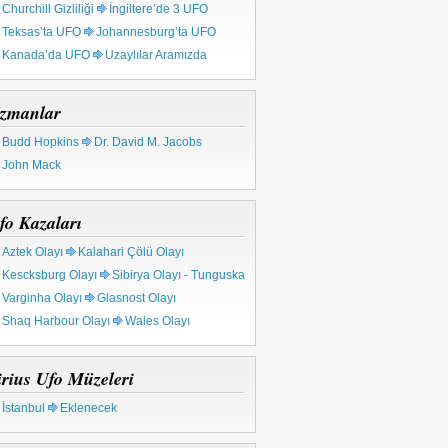
Churchill Gizliliği
İngiltere’de 3 UFO
Teksas’ta UFO
Johannesburg’ta UFO
Kanada’da UFO
Uzaylılar Aramızda
zmanlar
Budd Hopkins
Dr. David M. Jacobs
John Mack
fo Kazaları
Aztek Olayı
Kalahari Çölü Olayı
Kescksburg Olayı
Sibirya Olayı - Tunguska
Varginha Olayı
Glasnost Olayı
Shaq Harbour Olayı
Wales Olayı
irius Ufo Müzeleri
İstanbul
Eklenecek