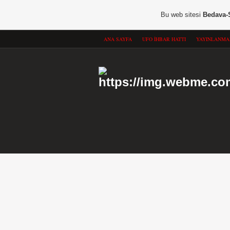
Bu web sitesi
Bedava-
ANA SAYFA
UFO İHBAR HATTI
YAYINLANMA