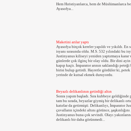
Hem Hıristiyanlarca, hem de Müslümanlarca ben
Ayasofya...
Maketini arılar yaptı
Ayasofya birçok kereler yapıldı ve yıkıldı. En 
isyanı sırasında oldu. M.S. 532 yılındaki bu i
Justinyanus kiliseyi yeniden yaptırmaya karar 
günlerde çok ilginç bir olay oldu. Bir dini ayin
kapıp kaçtı. İmparator arının saklandığı peteği
birisi bulup getirdi. Hayretle gördüler ki, pe
yerinde de kutsal ekmek duruyordu.
Beyazlı delikanlının getirdiği altın
Sonra yapım başladı. Sıra kubbeye geldiğinde p
tam bu sırada, beyazlar giymiş bir delikanlı ort
katırlar da getirmişti. Delikanlıyı, İmparator J
çuvalların içindeki altını görünce, şaşkınlığını
Justinyanus buna çok sevindi. Olayı yakınlarına
delikanlı bir daha görünmedi...