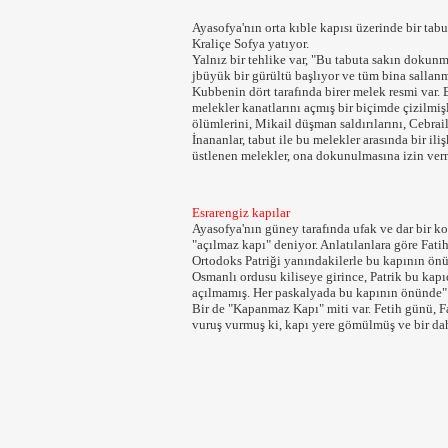
Ayasofya'nın orta kıble kapısı üzerinde bir tabu
Kraliçe Sofya yatıyor.
Yalnız bir tehlike var, "Bu tabuta sakın dokunm
jbüyük bir gürültü başlıyor ve tüm bina sallan
Kubbenin dört tarafında birer melek resmi var. Bu
melekler kanatlarını açmış bir biçimde çizilmişl
ölümlerini, Mikail düşman saldırılarını, Cebrail 
İnananlar, tabut ile bu melekler arasında bir i
üstlenen melekler, ona dokunulmasına izin ver
Esrarengiz kapılar
Ayasofya'nın güney tarafında ufak ve dar bir k
"açılmaz kapı" deniyor. Anlatılanlara göre Fat
Ortodoks Patriği yanındakilerle bu kapının ön
Osmanlı ordusu kiliseye girince, Patrik bu kap
açılmamış. Her paskalyada bu kapının önünde" k
Bir de "Kapanmaz Kapı" miti var. Fetih günü, Fa
vuruş vurmuş ki, kapı yere gömülmüş ve bir dah