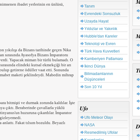
M
imsenen ibadet yerlerinin en ünlüsü,
Tanım
Evrendeki Sonsuzluk
Uzayda Hayat
Yıldızlar ve Yakınlık
M
Hubble'dan Kareler
Teknoloji ve Evren
son yıkılışı da Bizans tarihinde geçen Nika
Türk Hava Kuvvetleri
syan sırasında Ayasofya Bizans İmparatoru
Kamberiyen Patlaması
verdi. Yapacak mimarı bir türlü bulamadı. O
 sırasında elindeki kutsal ekmekçiği bir arı
İkinci Dünya
T
 bulup getirene ödüller vaat etti. Sonunda
Bilimadamlarının
tek mabet maketi şeklindeydi. Mabedin mihrap
Düşünceleri
Son 10 Yıl
ara bitmişti ve durmak zorunda kaldılar. İşte
Ufo
aya çıktı. Beraberinde çuvallarla yüklü
ustinyanus'un huzuruna çıkardılar. İmparator
 gizleyemedi.
Ufo Meteor Olayı
 anlattı. Fakat tılsım bozuldu. Beyazlı
D
NASA
Resmedilmiş Ufolar