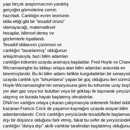
yapı birçok araştırmacının yaratılış
gerçeğini görmelerine zemin
hazırladı. Canlılığın evrim teorisinin
iddia ettiği gibi bir "tesadüf ürünü"
olamayacağı, matematiksel
hesaplar, bilimsel deney ve
gözlemlerle ispatlandı.
Tesadüf iddiasının çürümesi ve
canlılığın "tasarlanmış" olduğunun
anlaşılmasıyla, bazı bilim adamları
canlılığın kökenini uzayda aramaya başladılar. Fred Hoyle ve Chan
Wicramasinghe bu iddiayı ortaya atan bilim adamları arasında en
tanınmışlarıdır. Bu iki bilim adamı birlikte kurguladıkları bir senaryo
uzayda canlılık için "tohumlama" yapan bir güç olduğunu ileri sürmüş
Hoyle-Wicramasinghe'nin senaryosuna göre bu tohumlar uzay boş
yer alan gaz veya toz bulutları veya bir göktaşı ile taşınarak yeryü
ulaşmış ve burada hayatı başlatmış olmalıdırlar.
DNA'nın varlığını ortaya çıkaran çalışmasıyla ünlenerek Nobel ödü
kazanan Francis Crick de yaşamın kaynağını uzayda arayan bilim
adamlarındandır. Crick canlılığın yeryüzünde tesadüflerle başlaması
dışı bir düşünce olduğunu fark etmiş, fakat bu sefer de yeryüzünde
canlılığın "dünya dışı" akıllı varlıklar tarafından başlatılmış olduğunu