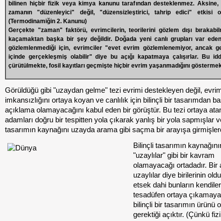
bilinen hiçbir fizik veya kimya kanunu tarafından desteklenmez. Aksine, 
zamanın "düzenleyici" değil, "düzensizleştirici, tahrip edici" etkisi 
(Termodinamiğin 2. Kanunu)
Gerçekte "zaman" faktörü, evrimcilerin, teorilerini gözlem dışı bırakabilm
kaçamaktan başka bir şey değildir. Doğada yeni canlı grupları var eden
gözlemlenmediği için, evrimciler "evet evrim gözlemlenemiyor, ancak ge
içinde gerçekleşmiş olabilir" diye bu açığı kapatmaya çalışırlar. Bu iddi
çürütülmekte, fosil kayıtları geçmişte hiçbir evrim yaşanmadığını göstermek
Görüldüğü gibi "uzaydan gelme" tezi evrimi destekleyen değil, evri
imkansızlığını ortaya koyan ve canlılık için bilinçli bir tasarımdan ba
açıklama olamayacağını kabul eden bir görüştür. Bu tezi ortaya atan
adamları doğru bir tespitten yola çıkarak yanlış bir yola sapmışlar ve 
tasarımın kaynağını uzayda arama gibi saçma bir arayışa girmişlerd
Bilinçli tasarımın kaynağını
"uzaylılar" gibi bir kavram
olamayacağı ortadadır. Bir 
uzaylılar diye birilerinin ol
etsek dahi bunların kendiler
tesadüfen ortaya çıkamaya
bilinçli bir tasarımın ürünü 
gerektiği açıktır. (Çünkü fiz