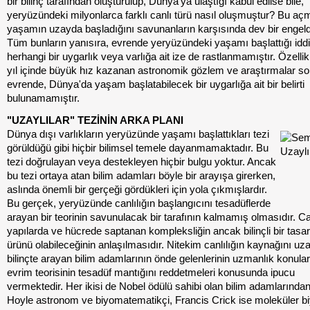
bir bilinç tarafından oluşturulup, Dünya'ya ulaştığı kabul edilse bile,
yeryüzündeki milyonlarca farklı canlı türü nasıl oluşmuştur? Bu a
yaşamın uzayda başladığını savunanların karşısında dev bir engeldi
Tüm bunların yanısıra, evrende yeryüzündeki yaşamı başlattığı iddi
herhangi bir uygarlık veya varlığa ait ize de rastlanmamıştır. Özelli
yıl içinde büyük hız kazanan astronomik gözlem ve araştırmalar s
evrende, Dünya'da yaşam başlatabilecek bir uygarlığa ait bir belirti
bulunamamıştır.
"UZAYLILAR" TEZİNİN ARKA PLANI
Dünya dışı varlıkların yeryüzünde yaşamı başlattıkları tezi
görüldüğü gibi hiçbir bilimsel temele dayanmamaktadır. Bu
tezi doğrulayan veya destekleyen hiçbir bulgu yoktur. Ancak
bu tezi ortaya atan bilim adamları böyle bir arayışa girerken,
aslında önemli bir gerçeği gördükleri için yola çıkmışlardır.
Bu gerçek, yeryüzünde canlılığın başlangıcını tesadüflerde
arayan bir teorinin savunulacak bir tarafının kalmamış olmasıdır. Ca
yapılarda ve hücrede saptanan kompleksliğin ancak bilinçli bir tasa
ürünü olabileceğinin anlaşılmasıdır. Nitekim canlılığın kaynağını uza
bilinçte arayan bilim adamlarının önde gelenlerinin uzmanlık konular
evrim teorisinin tesadüf mantığını reddetmeleri konusunda ipucu
vermektedir. Her ikisi de Nobel ödülü sahibi olan bilim adamlarında
Hoyle astronom ve biyomatematikçi, Francis Crick ise moleküler bi