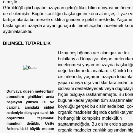
etmiştir.
Görüldüğü gibi hayatın uzaydan geldiği fikri, bilim dünyasının önemli 
de etkilemiştir. Bugün canlılığın başlangıcını konu alan çeşitli yazı v
tartışmalarda bu mesele sıklıkla gündeme gelebilmektedir. Yaşamı
başlangıcını uzayda arayan görüşü iki temel açıdan incelemek kon
aydınlatacaktır.
BİLİMSEL TUTARLILIK
Uzay boşluğunda yer alan gaz ve toz
bulutlarıyla Dünya'ya ulaşan meteorlar
incelenmesi yaşamın uzayda başladığı 
değerlendirmede anahtardır. Çünkü bu
cisimlerinde, yaşamın uzayda tohuml
yapan dünya dışı varlıklar tarafından ba
iddiasını destekleyecek veya doğrula
Dünyaya düşen meteorların
hiçbir bulguya rastlanmamıştır. Bu ko
atmosfere girdikleri anda
bugüne kadar yapılan tüm araştırmalar
başlayan yüksek ısı ve
koyduğu gerçek bu cisimlerde bazı çok
çarpma anındaki şiddet
organik maddeler dışında canlılıkta yer
nedeniyle dünyaya canlı bir
herhangi bir kompleks molekülün
organizma taşımaları
mümkün değildir. Üstte
saptanmadığıdır. Bu cisimlerde saptan
Arizona'daki büyük meteor
organik maddeler canlılık açısından hiç