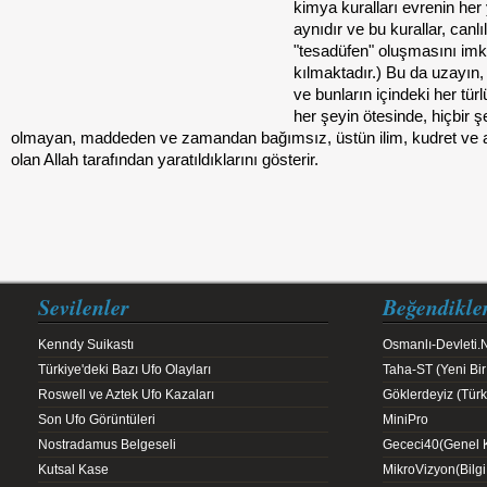
kimya kuralları evrenin her
aynıdır ve bu kurallar, canlı
"tesadüfen" oluşmasını im
kılmaktadır.) Bu da uzayın,
ve bunların içindeki her türl
her şeyin ötesinde, hiçbir ş
olmayan, maddeden ve zamandan bağımsız, üstün ilim, kudret ve ak
olan Allah tarafından yaratıldıklarını gösterir.
Sevilenler
Beğendikle
Kenndy Suikastı
Osmanlı-Devleti.
Türkiye'deki Bazı Ufo Olayları
Taha-ST (Yeni Bir
Roswell ve Aztek Ufo Kazaları
Göklerdeyiz (Türk 
Son Ufo Görüntüleri
MiniPro
Nostradamus Belgeseli
Gececi40(Genel K
Kutsal Kase
MikroVizyon(Bilg