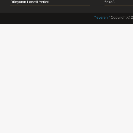
Dünyanın Lanetli Yerleri
5rize3
" everen "
Copyright © 2