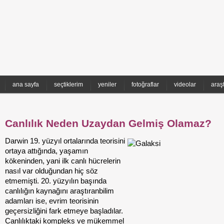
ana sayfa
seçtiklerim
yeniler
fotoğraflar
videolar
araş
Canlılık Neden Uzaydan Gelmiş Olamaz?
Darwin 19. yüzyıl ortalarında teorisini
ortaya attığında, yaşamın
kökeninden, yani ilk canlı hücrelerin
nasıl var olduğundan hiç söz
etmemişti. 20. yüzyılın başında
canlılığın kaynağını araştıranbilim
adamları ise, evrim teorisinin
geçersizliğini fark etmeye başladılar.
Canlılıktaki kompleks ve mükemmel