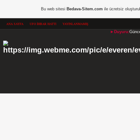
Bu web sitesi
Bedava-Sitem.com
ile ücretsiz oluşturu
ANA SAYFA
UFO İHBAR HATTI
YAYINLANMAMIŞ
►Duyuru:
Güncel