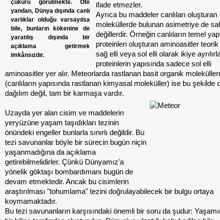
çukuru görülmekte. Öte
ifade etmezler.
yandan, Dünya dışında canlı
Ayrıca bu maddeler canlıları oluşturan
varlıklar olduğu varsayılsa
moleküllerde bulunan asimetriye de sa
bile, bunların kökenine de
değillerdir. Örneğin canlıların temel yap
yaratılış dışında bir
proteinleri oluşturan aminoasitler teorik
açıklama getirmek
sağ elli veya sol elli olarak ikiye ayrılır
imkânsızdır.
proteinlerin yapısında sadece sol elli
aminoasitler yer alır. Meteorlarda rastlanan basit organik molekülle
(canlıların yapısında rastlanan kimyasal moleküller) ise bu şekilde d
dağılım değil, tam bir karmaşa vardır.
Uzayda yer alan cisim ve maddelerin
yeryüzüne yaşam taşıdıkları tezinin
önündeki engeller bunlarla sınırlı değildir. Bu
tezi savunanlar böyle bir sürecin bugün niçin
yaşanmadığına da açıklama
getirebilmelidirler. Çünkü Dünyamız'a
yönelik göktaşı bombardımanı bugün de
devam etmektedir. Ancak bu cisimlerin
araştırılması "tohumlama" tezini doğrulayabilecek bir bulgu ortaya
koymamaktadır.
Bu tezi savunanların karşısındaki önemli bir soru da şudur: Yaşam