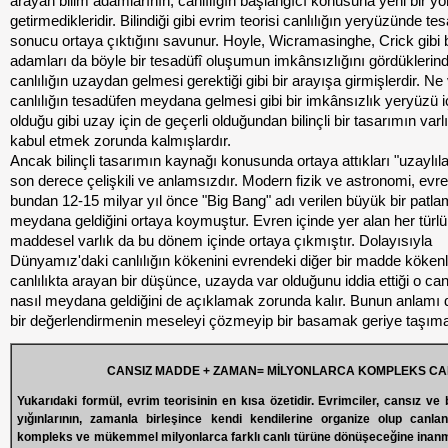
arayan bilim adamlarının, canlılığın başlangıcı konusuna yeni bir y
getirmedikleridir. Bilindiği gibi evrim teorisi canlılığın yeryüzünde tes
sonucu ortaya çıktığını savunur. Hoyle, Wicramasinghe, Crick gibi b
adamları da böyle bir tesadüfî oluşumun imkânsızlığını gördüklerin
canlılığın uzaydan gelmesi gerektiği gibi bir arayışa girmişlerdir. Ne 
canlılığın tesadüfen meydana gelmesi gibi bir imkânsızlık yeryüzü i
olduğu gibi uzay için de geçerli olduğundan bilinçli bir tasarımın varlı
kabul etmek zorunda kalmışlardır.
Ancak bilinçli tasarımın kaynağı konusunda ortaya attıkları "uzaylıla
son derece çelişkili ve anlamsızdır. Modern fizik ve astronomi, evr
bundan 12-15 milyar yıl önce "Big Bang" adı verilen büyük bir patlam
meydana geldiğini ortaya koymuştur. Evren içinde yer alan her türlü
maddesel varlık da bu dönem içinde ortaya çıkmıştır. Dolayısıyla
Dünyamız'daki canlılığın kökenini evrendeki diğer bir madde kökenl
canlılıkta arayan bir düşünce, uzayda var olduğunu iddia ettiği o canl
nasıl meydana geldiğini de açıklamak zorunda kalır. Bunun anlamı 
bir değerlendirmenin meseleyi çözmeyip bir basamak geriye taşıma
CANSIZ MADDE + ZAMAN= MİLYONLARCA KOMPLEKS CA
Yukarıdaki formül, evrim teorisinin en kısa özetidir. Evrimciler, cansız ve
yığınlarının, zamanla birleşince kendi kendilerine organize olup can
kompleks ve mükemmel milyonlarca farklı canlı türüne dönüşeceğine inanmak