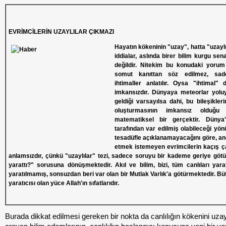
EVRİMCİLERİN UZAYLILAR ÇIKMAZI
Hayatın kökeninin "uzay", hatta "uzayl
iddialar, aslında birer bilim kurgu s
değildir. Nitekim bu konudaki yorum
somut kanıttan söz edilmez, sad
ihtimaller anlatılır. Oysa "ihtimal
imkansızdır. Dünyaya meteorlar yoluyl
geldiği varsayılsa dahi, bu bileşikler
oluşturmasının imkansız olduğu 
matematiksel bir gerçektir. Dünya'
tarafından var edilmiş olabileceği yön
tesadüfle açıklanamayacağını göre, anc
etmek istemeyen evrimcilerin kaçış ç
anlamsızdır, çünkü "uzaylılar" tezi, sadece soruyu bir kademe geriye göt
yarattı?" sorusuna dönüşmektedir. Akıl ve bilim, bizi, tüm canlıları yar
yaratılmamış, sonsuzdan beri var olan bir Mutlak Varlık'a götürmektedir. Bü
yaratıcısı olan yüce Allah'ın sıfatlarıdır.
Burada dikkat edilmesi gereken bir nokta da canlılığın kökenini uza