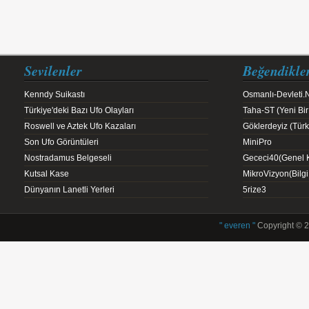
Sevilenler
Beğendikle
Kenndy Suikastı
Osmanlı-Devleti.
Türkiye'deki Bazı Ufo Olayları
Taha-ST (Yeni Bir
Roswell ve Aztek Ufo Kazaları
Göklerdeyiz (Türk 
Son Ufo Görüntüleri
MiniPro
Nostradamus Belgeseli
Gececi40(Genel K
Kutsal Kase
MikroVizyon(Bilg
Dünyanın Lanetli Yerleri
5rize3
" everen "
Copyright © 2