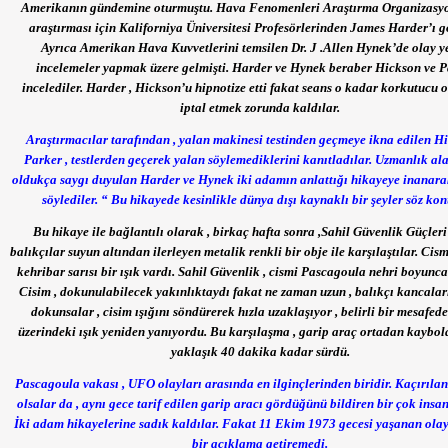
Amerikanın gündemine oturmuştu. Hava Fenomenleri Araştırma Organizasyo
araştırması için Kaliforniya Üniversitesi Profesörlerinden James Harder’ı g
Ayrıca Amerikan Hava Kuvvetlerini temsilen Dr. J .Allen Hynek’de olay y
incelemeler yapmak üzere gelmişti. Harder ve Hynek beraber Hickson ve P
incelediler. Harder , Hickson’u hipnotize etti fakat seans o kadar korkutucu 
iptal etmek zorunda kaldılar.
Araştırmacılar tarafından , yalan makinesi testinden geçmeye ikna edilen H
Parker , testlerden geçerek yalan söylemediklerini kanıtladılar. Uzmanlık al
oldukça saygı duyulan Harder ve Hynek iki adamın anlattığı hikayeye inanarak
söylediler. “ Bu hikayede kesinlikle dünya dışı kaynaklı bir şeyler söz kon
Bu hikaye ile bağlantılı olarak , birkaç hafta sonra ,Sahil Güvenlik Güçleri
balıkçılar suyun altından ilerleyen metalik renkli bir obje ile karşılaştılar. Cis
kehribar sarısı bir ışık vardı. Sahil Güvenlik , cismi Pascagoula nehri boyunca 
Cisim , dokunulabilecek yakınlıktaydı fakat ne zaman uzun , balıkçı kancalar
dokunsalar , cisim ışığını söndürerek hızla uzaklaşıyor , belirli bir mesafed
üzerindeki ışık yeniden yanıyordu. Bu karşılaşma , garip araç ortadan kaybo
yaklaşık 40 dakika kadar sürdü.
Pascagoula vakası , UFO olayları arasında en ilginçlerinden biridir. Kaçırılanl
olsalar da , aynı gece tarif edilen garip aracı gördüğünü bildiren bir çok insa
İki adam hikayelerine sadık kaldılar. Fakat 11 Ekim 1973 gecesi yaşanan ola
bir açıklama getiremedi.