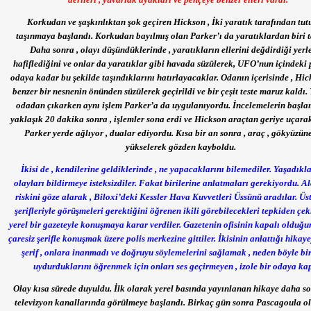
Korkudan ve şaşkınlıktan şok geçiren Hickson , İki yaratık tarafından tut
taşınmaya başlandı. Korkudan bayılmış olan Parker’ı da yaratıklardan biri t
Daha sonra , olayı düşündüklerinde , yaratıkların ellerini değdirdiği yerl
hafiflediğini ve onlar da yaratıklar gibi havada süzülerek, UFO’nun içindeki 
odaya kadar bu şekilde taşındıklarını hatırlayacaklar. Odanın içerisinde , Hic
benzer bir nesnenin önünden süzülerek geçirildi ve bir çeşit teste maruz kaldı.
odadan çıkarken aynı işlem Parker’a da uygulanıyordu. İncelemelerin başl
yaklaşık 20 dakika sonra , işlemler sona erdi ve Hickson araçtan geriye uçarak
Parker yerde ağlıyor , dualar ediyordu. Kısa bir an sonra , araç , gökyüzün
yükselerek gözden kayboldu.
İkisi de , kendilerine geldiklerinde , ne yapacaklarını bilemediler. Yaşadıkla
olayları bildirmeye isteksizdiler. Fakat birilerine anlatmaları gerekiyordu. A
riskini göze alarak , Biloxi’deki Kessler Hava Kuvvetleri Üssünü aradılar. Üst
şerifleriyle görüşmeleri gerektiğini öğrenen ikili görebilecekleri tepkiden çek
yerel bir gazeteyle konuşmaya karar verdiler. Gazetenin ofisinin kapalı olduğ
çaresiz şerifle konuşmak üzere polis merkezine gittiler. İkisinin anlattığı hikay
şerif , onlara inanmadı ve doğruyu söylemelerini sağlamak , neden böyle bi
uydurduklarını öğrenmek için onları ses geçirmeyen , izole bir odaya kap
Olay kısa sürede duyuldu. İlk olarak yerel basında yayınlanan hikaye daha s
televizyon kanallarında görülmeye başlandı. Birkaç gün sonra Pascagoula ol