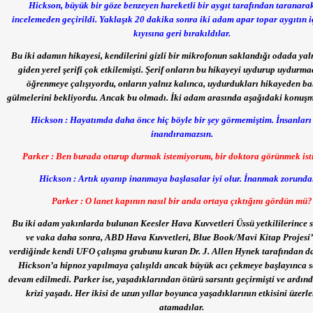
Hickson, büyük bir göze benzeyen hareketli bir aygıt tarafından taranarak
incelemeden geçirildi. Yaklaşık 20 dakika sonra iki adam apar topar aygıtın i
kıyısına geri bırakıldılar.
Bu iki adamın hikayesi, kendilerini gizli bir mikrofonun saklandığı odada yal
giden yerel şerifi çok etkilemişti. Şerif onların bu hikayeyi uydurup uydurma
öğrenmeye çalışıyordu, onların yalnız kalınca, uydurdukları hikayeden b
gülmelerini bekliyordu. Ancak bu olmadı. İki adam arasında aşağıdaki konuşm
Hickson :
Hayatımda daha önce hiç böyle bir şey görmemiştim. İnsanları
inandıramazsın.
Parker : Ben burada oturup durmak istemiyorum, bir doktora görünmek ist
Hickson : Artık uyanıp inanmaya başlasalar iyi olur. İnanmak zorundal
Parker :
O lanet kapının nasıl bir anda ortaya çıktığını gördün mü?
Bu iki adam yakınlarda bulunan Keesler Hava Kuvvetleri Üssü yetkililerince 
ve vaka daha sonra, ABD Hava Kuvvetleri, Blue Book/Mavi Kitap Projesi’
verdiğinde kendi UFO çalışma grubunu kuran Dr. J. Allen Hynek tarafından da
Hickson’a hipnoz yapılmaya çalışıldı ancak büyük acı çekmeye başlayınca 
devam edilmedi. Parker ise, yaşadıklarından ötürü sarsıntı geçirmişti ve ardınd
krizi yaşadı. Her ikisi de uzun yıllar boyunca yaşadıklarının etkisini üzerl
atamadılar.