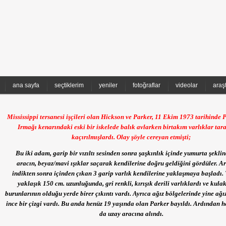
ana sayfa
seçtiklerim
yeniler
fotoğraflar
videolar
araş
Mississippi tersanesi işçileri olan Hickson ve Parker, 11 Ekim 1973 tarihinde
Irmağı kenarındaki eski bir iskelede balık avlarken birtakım varlıklar tar
kaçırılmışlardı. Olay şöyle cereyan etmişti;
Bu iki adam, garip bir vızıltı sesinden sonra şaşkınlık içinde yumurta şeklin
aracın, beyaz/mavi ışıklar saçarak kendilerine doğru geldiğini gördüler. A
indikten sonra içinden çıkan 3 garip varlık kendilerine yaklaşmaya başladı. 
yaklaşık 150 cm. uzunluğunda, gri renkli, kırışık derili varlıklardı ve kulak
burunlarının olduğu yerde birer çıkıntı vardı. Ayrıca ağız bölgelerinde yine ağı
ince bir çizgi vardı. Bu anda henüz 19 yaşında olan Parker bayıldı. Ardından h
da uzay aracına alındı.