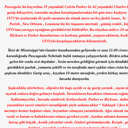
Pascagola’da kaçırılma 19 yaşındaki Calvin Parker ile 42 yaşındaki Charles 
garip hikayeleri, esasında meşhur karşılaşmalarından bir gün önce başlıyor
1973’de aralarında iki polis memuru da olmak üzere on beş farklı insan , St
Parish , New Orleans , Lousiana’da bir inşaatın üzerinde , gümüş renkli , b
UFO’nun yavaşça uçtuğunu gördüklerini bildirdiler. Bu olaydan sadece 24 sa
Hickson ve Parker hayatlarının en korkunç gününü , yaşayacaklarını, kork
UFO’yla karşılaşacaklarını bilemezlerdi.
İkisi de Mississippi’nin Gautier kasabasından geliyordu ve saat 21.00 civar
karanlığında Pascagoula Nehrinde balık tutmaya çalışıyorlardı. Birden ark
gelen bir vızıltı sesi duydular . Sesin nereden geldiğini görmek için döndük
gördükleri parlak , yumurta şekilli ve ön tarafında mavi ışıklar olan cisim k
şaşkına döndüler. Garip araç , kıyıdan 10 metre mesafede, yerden birkaç metre
havada duruyordu.
Şaşkınlıkla izlerlerken , objeden bir kapı açıldı ve üç garip yaratık , suyun 
uçarak onlara doğru gelmeye başladı. Yaratıkların bacakları olmasına rağme
kullanmıyorlar , havada süzülerek ilerliyorlardı. Parker ve Hickson , dah
yaratıkları tasvir etmeleri istendiğinde şöyle anlatacaklar “ Yaklaşık 5 feet 
mermiye benzer kafaları olan , boyunları olmayan yaratıklardı. Ağız olarak inc
vardı ve burun ve kulaklarının olması gereken yerde , kardan adamın burnun
havuç gibi küçük , konik çıkıntılar vardı. Gözleri görünmüyordu. Kırışık , gr
derileri , yuvarlak ayakları ve pençeye benzer elleri vardı."