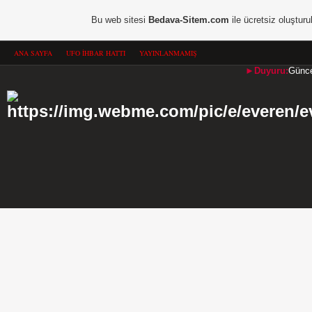
Bu web sitesi
Bedava-Sitem.com
ile ücretsiz oluşturu
ANA SAYFA
UFO İHBAR HATTI
YAYINLANMAMIŞ
►Duyuru:
Güncel