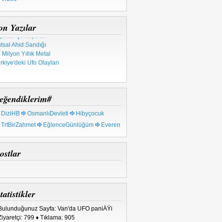
asofya'daki Gizemler
sır Tapınaklarında Ufolar
lf Breeze Olayı
on Yazılar
pınak Şövalyeleri
tsal Ahid Sandığı
 Milyon Yıllık Metal
rkiye'deki Ufo Olayları
eğendiklerim#
DiziHB
OsmanlıDevleti
Hibyçocuk
TrtBirZahmet
EğlenceGünlüğüm
Everen
ostlar
tatistikler
Bulunduğunuz Sayfa: Van'da UFO paniÄŸi
Ziyaretçi: 799 ♦ Tıklama: 905