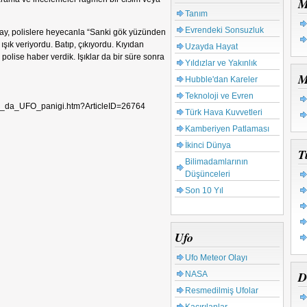
M
Tanım
Evrendeki Sonsuzluk
tay, polislere heyecanla “Sanki gök yüzünden
ışık veriyordu. Batıp, çıkıyordu. Kıyıdan
Uzayda Hayat
polise haber verdik. Işıklar da bir süre sonra
Yıldızlar ve Yakınlık
M
Hubble'dan Kareler
Teknoloji ve Evren
Van_da_UFO_panigi.htm?ArticleID=26764
Türk Hava Kuvvetleri
Kamberiyen Patlaması
İkinci Dünya
T
Bilimadamlarının
Düşünceleri
Son 10 Yıl
Ufo
Ufo Meteor Olayı
D
NASA
Resmedilmiş Ufolar