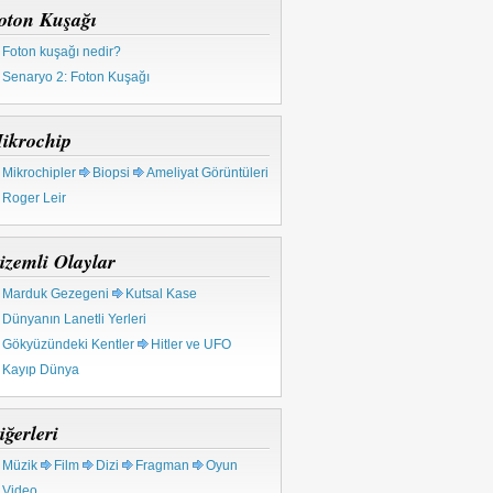
oton Kuşağı
Foton kuşağı nedir?
Senaryo 2: Foton Kuşağı
ikrochip
Mikrochipler
Biopsi
Ameliyat Görüntüleri
Roger Leir
izemli Olaylar
Marduk Gezegeni
Kutsal Kase
Dünyanın Lanetli Yerleri
Gökyüzündeki Kentler
Hitler ve UFO
Kayıp Dünya
iğerleri
Müzik
Film
Dizi
Fragman
Oyun
niz Altında Ufo Bulundu
Video