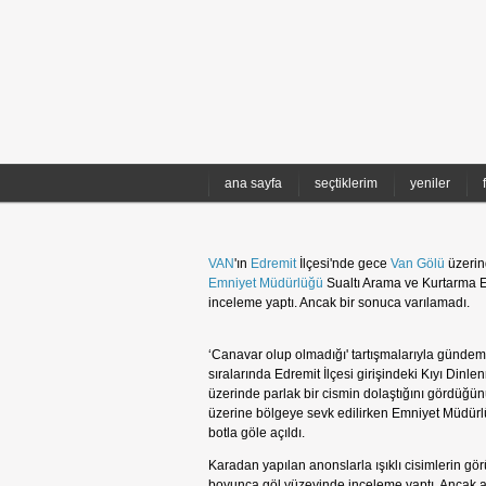
ana sayfa
seçtiklerim
yeniler
VAN
'ın
Edremit
İlçesi'nde gece
Van Gölü
üzerind
Emniyet Müdürlüğü
Sualtı Arama ve Kurtarma Eki
inceleme yaptı. Ancak bir sonuca varılamadı.
‘Canavar olup olmadığı' tartışmalarıyla günde
sıralarında Edremit İlçesi girişindeki Kıyı Dinl
üzerinde parlak bir cismin dolaştığını gördüğün
üzerine bölgeye sevk edilirken Emniyet Müdürl
botla göle açıldı.
Karadan yapılan anonslarla ışıklı cisimlerin gö
boyunca göl yüzeyinde inceleme yaptı. Ancak 