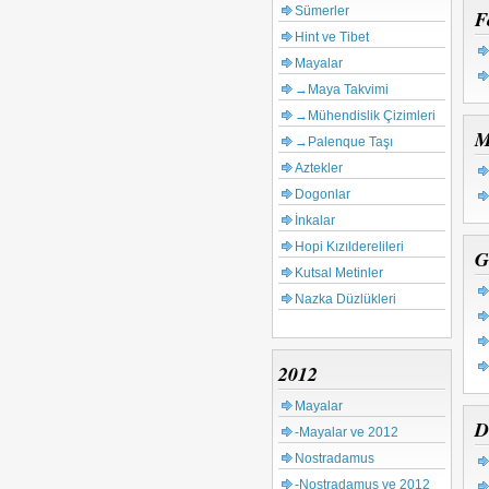
Sümerler
F
Hint ve Tibet
Mayalar
→Maya Takvimi
→Mühendislik Çizimleri
M
→Palenque Taşı
Aztekler
Dogonlar
İnkalar
Hopi Kızılderelileri
G
Kutsal Metinler
Nazka Düzlükleri
2012
Mayalar
D
-Mayalar ve 2012
Nostradamus
De
-Nostradamus ve 2012