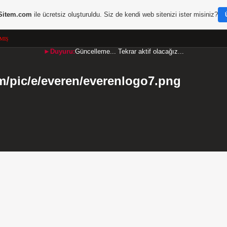
Sitem.com
ile ücretsiz oluşturuldu. Siz de kendi web sitenizi ister misiniz?
MIŞ
►Duyuru:
Güncelleme... Tekrar aktif olacağız...