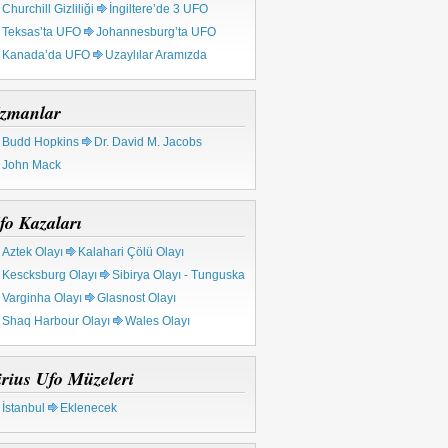
Churchill Gizliliği
İngiltere’de 3 UFO
Teksas’ta UFO
Johannesburg’ta UFO
Kanada’da UFO
Uzaylılar Aramızda
zmanlar
Budd Hopkins
Dr. David M. Jacobs
John Mack
fo Kazaları
Aztek Olayı
Kalahari Çölü Olayı
Kescksburg Olayı
Sibirya Olayı - Tunguska
Varginha Olayı
Glasnost Olayı
Shaq Harbour Olayı
Wales Olayı
irius Ufo Müzeleri
İstanbul
Eklenecek