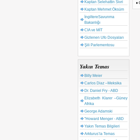
Kaptan Selehattin Sivri
♦ 
Kaptan Mehmet Öksüm
İngiltereSavunma
Bakanlığı
CIA ve MİT
Gizlenen Ufo Dosyaları
Şili Parlementosu
Yakın Temas
Billy Meier
Carlos Diaz –Meksika
Dr. Daniel Fry - ABD
Elizabeth Klarer –Güney
Afrika
George Adamski
"Howard Menger - ABD
Yakın Temas Bilgileri
Arkturus’la Temas