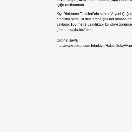
ışığa rastlanmadı.
Kıyı Dinlenme Tesisleri’nin sahibi Veysel Çağa
bir cisim geldi. İki dev lamba çok net olmasa da 
yaklaşık 100 metre uzaklıktaki bu olayı görünce 
gözden kayboldu” dedi.
Orginal sayfa :
http://www.posta.com.tr/turkiye/HaberDetay/