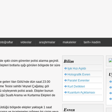
fotoğraflar
videolar
araştırmalar
makaleler
tarih-i kadim
Bilim
e ışıklı cisim görenler polisi alarma geçirdi.
pleri botlarla ışığı görülen bölgede bir süre
Işık Hızı Aşıldı
U
Holografik Evren
Paralel Evrenler
me gelen Van Gölü'nde dün saat 23.00
enme Tesisi sahibi Veysel Çağatay, göl
Kurt Delikleri
ü söyleyerek polisi aradı. Ekipler bunun
Kuantum Açıklaması
üğü Sualtı Arama ve Kurtarma Ekipleri de
rüldüğü bölgede ekipler yaklaşık 1 saat
Evren
arama ve incelemeler rağmen bir cisim veya