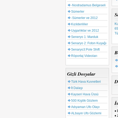
Ay
-Nostradamus Belgeseli
Mı
Sümerler
Gu
S
Ta
-Sümerler ve 2012
Ku
Kızılderililer
65
Uygarlıklar ve 2012
Tü
Seneryo 1: Marduk
Senaryo 2: Foton Kuşağı
Senaryo3:Pole Shift
B
Röportaj Videoları
Gizli Dosyalar
D
Türk Hava Kuvvetleri
İt Dalaşı
Kayseri Hava Üssü
500 Kişilik Gözlem
İs
Adıyaman Ufo OIayı
♦ 
ALbayın Ufo Gözlemi
♦ 