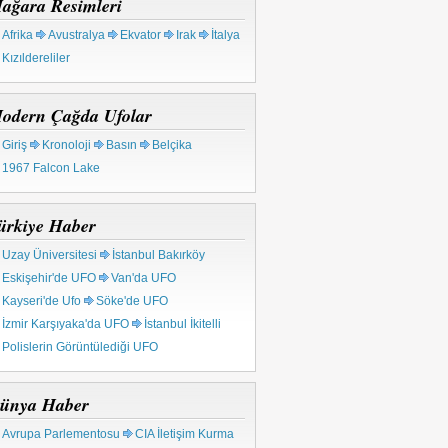
ağara Resimleri
Afrika
Avustralya
Ekvator
Irak
İtalya
Kızıldereliler
odern Çağda Ufolar
Giriş
Kronoloji
Basın
Belçika
1967 Falcon Lake
ürkiye Haber
Uzay Üniversitesi
İstanbul Bakırköy
Eskişehir'de UFO
Van'da UFO
Kayseri'de Ufo
Söke'de UFO
İzmir Karşıyaka'da UFO
İstanbul İkitelli
Polislerin Görüntülediği UFO
ünya Haber
Avrupa Parlementosu
CIA İletişim Kurma