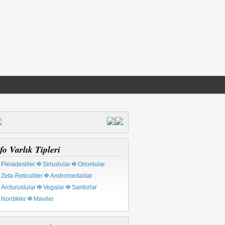
fo Varlık Tipleri
Pleiadesliler
Siriuslular
Orionlular
Zeta-Reticuliler
Andromedalılar
Arcturuslular
Vegalar
Santorlar
Nordikler
Maviler