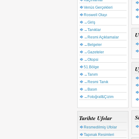
Kaçırılanlar
Venüs Gerçekleri
Roswell Olayı
→Giriş
→Tanıklar
U
→Resmi Açıklamalar
→Belgeler
→Gazeteler
→Otopsi
51.Bölge
U
→Tanım
→Resmi Tanık
→Basın
→Fotoğraf&Çizim
S
Tarihte Ufolar
Resmedilmiş Ufolar
Tapınak Resimleri