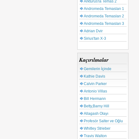
Arkturus'la Temas 2
Andromeda Temasları 1
Andromeda Temasları 2
Andromeda Temasları 3
Adrian Dvir
Sirius'tan X-3
Kaçırılmalar
Gemilerin İçinde
Kathie Davis
Calvin Parker
Antonio Villas
Bill Hermann
Betty,Barny Hill
Allagash Olayı
Profesör Salter ve Oğlu
Whitley Strieber
Travis Walton