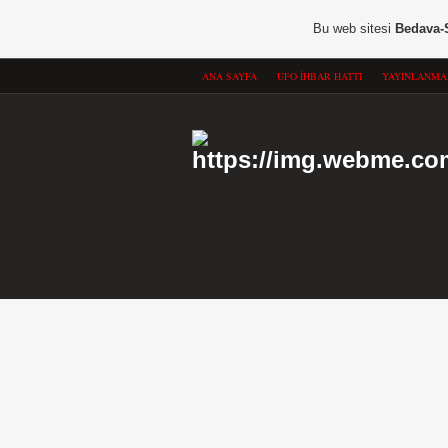
Bu web sitesi
Bedava-
ANA SAYFA
UFO İHBAR HATTI
YAYINLANMA