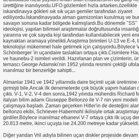
ürettiğine inanılıyordu.UFO gözlemleri hızla artarken,özellikle
iskandinavya gökleri sık sık uçan gemiler tarafından ziyaret
ediliyordu.İskandinavyada alman garnizonları kurulmuş ve bu
savaşın sonuna kadar bölgede kalmışlardı.Bu dönemde "SS"
ideolojisi, yapılan bilimsel araştırmalar doğrultusunda insanlığ
yararına ve çok sayıda kişi tarafından kullanılabilecek yeni ene
kaynakları aramaya yönelikti.Araştırma birimleri U-13 ve E-4, 
teknolojiyi mükemmel hale getirmek için çalışıyordu.Böylece V
Schönberger 'in uçandaire taslakları ortaya çıktı.Cisimlere H
ve haunebu-2 isimleri verildi. Hazırlanan plan ve çizimlerin, ü
temascı George Adamski'nin 1952 yılında resmini çektiği ufola
inanılmaz bir benzerliğe sahipti...
Almanlar 1941 ve 1942 yıllarında daire biçimli uçak üretimine
girmişti bile.Ancak ilk denemelerde çok büyük yapım hataları 
çıktı. V-1, V-2, V-4 den sonra,1942 yılında mühendis Richard M
italyan bilim adamı Giuseppe Bellonzo ile V-7 nin yeni modeli
çalışmaya başladı. Zaman geçerken Hitler'in de desteğini ala
bellonzo ekibi, Schriever-Habermohl ikilisiyle ortak araştırma
girdiler.Böylece inanılmaz efsanevi V-7 ortaya çıktı ilk uçuş 
20.813 metre, ikinci uçuşta ise 24.200 metreye kadar yükseldi
Diğer yandan Vril adıyla bilinen uçan diskler projeside devam