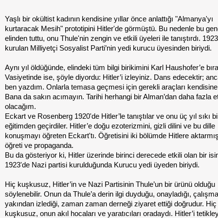
Yaşlı bir okültist kadının kendisine yıllar önce anlattığı "Almanya'yı
kurtaracak Mesih" prototipini Hitler'de görmüştü. Bu nedenle bu g
elinden tuttu, onu Thule'nin zengin ve etkili üyeleri ile tanıştırdı. 1923
kurulan Milliyetçi Sosyalist Parti’nin yedi kurucu üyesinden biriydi.
Aynı yıl öldüğünde, elindeki tüm bilgi birikimini Karl Haushofer’e bır
Vasiyetinde ise, şöyle diyordu: Hitler’i izleyiniz. Dans edecektir; an
ben yazdım. Onlarla temasa geçmesi için gerekli araçları kendisine
Bana da sakın acımayın. Tarihi herhangi bir Alman’dan daha fazla e
olacağım.
Eckart ve Rosenberg 1920'de Hitler’le tanıştılar ve onu üç yıl sıkı bi
eğitimden geçirdiler. Hitler’e doğu ezoterizmini, gizli dilini ve bu dille
konuşmayı öğreten Eckart'tı. Öğretisini iki bölümde Hitlere aktarmışt
öğreti ve propaganda.
Bu da gösteriyor ki, Hitler üzerinde birinci derecede etkili olan bir isi
1923'de Nazi partisi kurulduğunda Kurucu yedi üyeden biriydi.
Hiç kuşkusuz, Hitler’in ve Nazi Partisinin Thule’un bir ürünü olduğu
söylenebilir. Onun da Thule’a derin ilgi duyduğu, onayladığı, çalışma
yakından izlediği, zaman zaman derneği ziyaret ettiği doğrudur. Hiç
kuşkusuz, onun akıl hocaları ve yaratıcıları oradaydı. Hitler’i tetikle