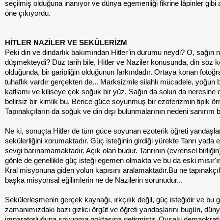
seçilmiş olduğuna inanıyor ve dünya egemenliği fikrine lâpinler gibi a
öne çıkıyordu.
HİTLER NAZİLER VE SEKÜLERİZM
Peki din ve dindarlık bakımından Hitler’in durumu neydi? O, sağın 
düşmekteydi? Düz tarih bile, Hitler ve Naziler konusunda, din söz 
olduğunda, bir garipliğin olduğunun farkındadır. Ortaya konan fotoğra
tuhaflık vardır gerçekten de... Marksizmle silahlı mücadele, yoğun 
katliamı ve kiliseye çok soğuk bir yüz. Sağın da solun da neresine
belirsiz bir kimlik bu. Bence güce soyunmuş bir ezoterizmin tipik ör
Tapınakçıların da soğuk ve din dışı bulunmalarının nedeni sanırım b
Ne ki, sonuçta Hitler de tüm güce soyunan ezoterik öğreti yandaşları
sekülerliğini korumaktadır. Güç isteğinin girdiği yürekte Tanrı yada 
sevgi barınamamaktadır. Açık olan budur. Tanrının (evrensel birliğin)
gönle de genellikle güç isteği egemen olmakta ve bu da eski mısır'ın
Kral misyonuna giden yolun kapısını aralamaktadır.Bu ne tapınakçıl
başka misyonsal eğilimlerin ne de Nazilerin sorunudur...
Sekülerleşmenin gerçek kaynağı, ırkçılık değil, güç isteğidir ve bu g
zamanımızdaki bazı gizlici örgüt ve öğreti yandaşlarını bugün, dün
imparatorluğuna soyunma noktasına getirmiştir. Oysaki demaokrati