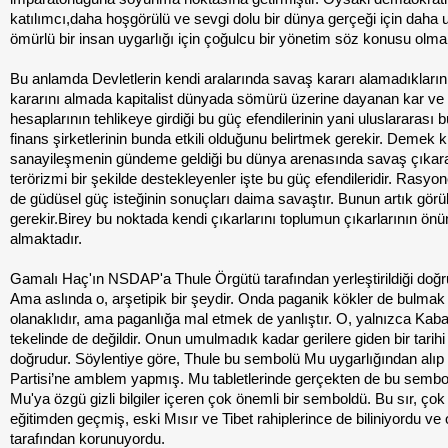
katılımcı,daha hoşgörülü ve sevgi dolu bir dünya gerçeği için daha 
ömürlü bir insan uygarlığı için çoğulcu bir yönetim söz konusu olmal
Bu anlamda Devletlerin kendi aralarında savaş kararı alamadıkların
kararını almada kapitalist dünyada sömürü üzerine dayanan kar ve 
hesaplarının tehlikeye girdiği bu güç efendilerinin yani uluslararası 
finans şirketlerinin bunda etkili olduğunu belirtmek gerekir. Demek ki
sanayileşmenin gündeme geldiği bu dünya arenasında savaş çıkara
terörizmi bir şekilde destekleyenler işte bu güç efendileridir. Rasyon
de güdüsel güç isteğinin sonuçları daima savaştır. Bunun artık gör
gerekir.Birey bu noktada kendi çıkarlarını toplumun çıkarlarının ön
almaktadır.
Gamalı Haç'ın NSDAP'a Thule Örgütü tarafından yerleştirildiği doğr
Ama aslında o, arşetipik bir şeydir. Onda paganik kökler de bulmak
olanaklıdır, ama paganlığa mal etmek de yanlıştır. O, yalnızca Kabal
tekelinde de değildir. Onun umulmadık kadar gerilere giden bir tarihi
doğrudur. Söylentiye göre, Thule bu sembolü Mu uygarlığından alıp
Partisi’ne amblem yapmış. Mu tabletlerinde gerçekten de bu sembo
Mu'ya özgü gizli bilgiler içeren çok önemli bir semboldü. Bu sır, çok 
eğitimden geçmiş, eski Mısır ve Tibet rahiplerince de biliniyordu ve 
tarafından korunuyordu.