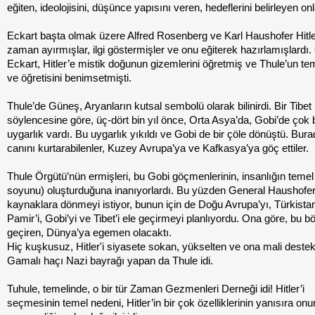
eğiten, ideolojisini, düşünce yapısını veren, hedeflerini belirleyen onl
Eckart başta olmak üzere Alfred Rosenberg ve Karl Haushofer Hitl
zaman ayırmışlar, ilgi göstermişler ve onu eğiterek hazırlamışlardı.
Eckart, Hitler’e mistik doğunun gizemlerini öğretmiş ve Thule’un te
ve öğretisini benimsetmişti.
Thule’de Güneş, Aryanların kutsal sembolü olarak bilinirdi. Bir Tibet
söylencesine göre, üç-dört bin yıl önce, Orta Asya’da, Gobi’de çok 
uygarlık vardı. Bu uygarlık yıkıldı ve Gobi de bir çöle dönüştü. Bur
canını kurtarabilenler, Kuzey Avrupa’ya ve Kafkasya’ya göç ettiler.
Thule Örgütü’nün ermişleri, bu Gobi göçmenlerinin, insanlığın temel ı
soyunu) oluşturduğuna inanıyorlardı. Bu yüzden General Haushofer
kaynaklara dönmeyi istiyor, bunun için de Doğu Avrupa’yı, Türkistan
Pamir’i, Gobi’yi ve Tibet’i ele geçirmeyi planlıyordu. Ona göre, bu bö
geçiren, Dünya’ya egemen olacaktı.
Hiç kuşkusuz, Hitler'i siyasete sokan, yükselten ve ona mali deste
Gamalı haçı Nazi bayrağı yapan da Thule idi.
Tuhule, temelinde, o bir tür Zaman Gezmenleri Derneği idi! Hitler’i
seçmesinin temel nedeni, Hitler’in bir çok özelliklerinin yanısıra o