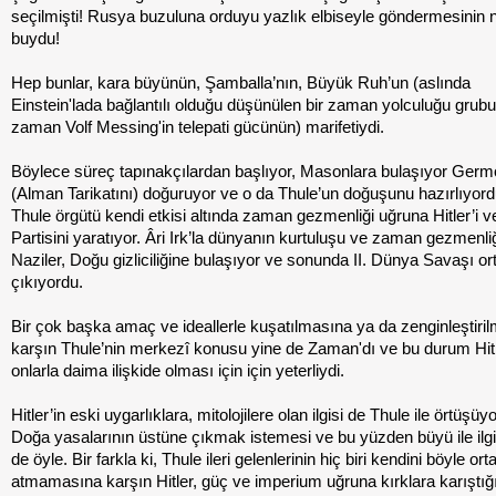
seçilmişti! Rusya buzuluna orduyu yazlık elbiseyle göndermesinin 
buydu!
Hep bunlar, kara büyünün, Şamballa’nın, Büyük Ruh’un (aslında
Einstein'lada bağlantılı olduğu düşünülen bir zaman yolculuğu grubu
zaman Volf Messing'in telepati gücünün) marifetiydi.
Böylece süreç tapınakçılardan başlıyor, Masonlara bulaşıyor Germ
(Alman Tarikatını) doğuruyor ve o da Thule’un doğuşunu hazırlıyor
Thule örgütü kendi etkisi altında zaman gezmenliği uğruna Hitler’i v
Partisini yaratıyor. Âri Irk’la dünyanın kurtuluşu ve zaman gezmenli
Naziler, Doğu gizliciliğine bulaşıyor ve sonunda II. Dünya Savaşı or
çıkıyordu.
Bir çok başka amaç ve ideallerle kuşatılmasına ya da zenginleştiri
karşın Thule’nin merkezî konusu yine de Zaman'dı ve bu durum Hitl
onlarla daima ilişkide olması için için yeterliydi.
Hitler’in eski uygarlıklara, mitolojilere olan ilgisi de Thule ile örtüşüy
Doğa yasalarının üstüne çıkmak istemesi ve bu yüzden büyü ile ilg
de öyle. Bir farkla ki, Thule ileri gelenlerinin hiç biri kendini böyle ort
atmamasına karşın Hitler, güç ve imperium uğruna kırklara karıştığ