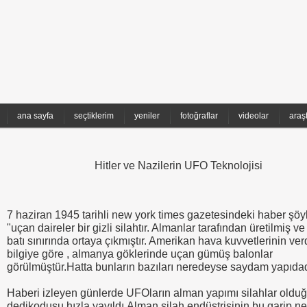
ana sayfa
seçtiklerim
yeniler
fotoğraflar
videolar
araş
Hitler ve Nazilerin UFO Teknolojisi
7 haziran 1945 tarihli new york times gazetesindeki haber şöy
"uçan daireler bir gizli silahtır. Almanlar tarafından üretilmiş v
batı sınırında ortaya çıkmıştır. Amerikan hava kuvvetlerinin ver
bilgiye göre , almanya göklerinde uçan gümüş balonlar
görülmüştür.Hatta bunların bazıları neredeyse saydam yapıdad
Haberi izleyen günlerde UFOların alman yapımı silahlar oldu
dedikodusu hızla yayıldı.Alman silah endüstrisinin bu garip ne