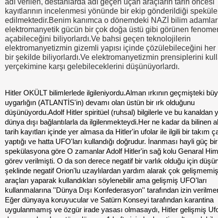
adı verilen, destanlarda adı geçen uçan araçların tarih öncesi
kayıtlarının incelenmesi yönünde bir ekip gönderildiği speküle
edilmektedir.Benim kanımca o dönemdeki NAZİ bilim adamlar
elektromanyetik gücün bir çok doğa üstü gibi görünen fenomen
açabileceğini biliyorlardı.Ve bahsi geçen teknolojilerin
elektromanyetizmin gizemli yapısı içinde çözülebileceğini her
bir şekilde biliyorlardı.Ve elektromanyetizmin prensiplerini ku
yerçekimine karşı gelebileceklerini düşünüyorlardı.
Hitler OKÜLT bilimlerlede ilgileniyordu.Alman ırkının geçmişteki büy
uygarlığın (ATLANTİS'in) devamı olan üstün bir ırk olduğunu
düşünüyordu.Adolf Hitler spiritüel (ruhsal) bilgilerle ve bu kanaldan 
dünya dışı bağlantılarla da ilgilenmekteydi.Her ne kadar da bilinen al
tarih kayıtları içinde yer almasa da Hitler'in ufolar ile ilgili bir takım 
yaptığı ve hatta UFO'ları kullandığı doğrudur. İnanması hayli güç bir
spekülasyona göre O zamanlar Adolf Hitler'in sağ kolu Genaral Hi
görev verilmişti. O da son derece negatif bir varlık olduğu için düş
şeklinde negatif Orion'lu uzaylılardan yardım alarak çok gelişmem
araçları yaparak kullandıkları söylenebilir ama gelişmiş UFO'ları
kullanmalarına ''Dünya Dışı Konfederasyon'' tarafından izin verilmemi
Eğer dünyaya koruyucular ve Satürn Konseyi tarafından karantina
uygulanmamış ve özgür irade yasası olmasaydı, Hitler gelişmiş Ufo'