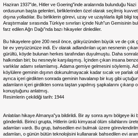
Haziran 1937”de, Hitler ve Goering”inde aralarında bulunduğu Nazi
ordusunun başta gelenleri, birliklerinden özel olarak seçilmiş kuvvetl
dışına yolladılar. Bu birliklerin görevi, uzay ve uzaylılarla ilgili bilgi t
Araştırmalar sırasında Türkiye sınırları içinde Nuh”un Gemisinin b
farz edilen Ağrı Dağı”nda bazı hikayeler dinlediler.
Bu hikayelere göre 200 nesil önce, gökyüzünden büyük ve de çok g
bir ev yeryüzünüze indi. Ev olarak adlandırılan uçan nesnenin çıkar
gürültü, köyde bulunan herkes tarafından duyulmuştu. Daha sonrala
halkından biri; bu nesneyle karşılaşmış. İçinden çıkan insana benz
varlıklar adamı selamlamış. Adama gemiye gelmesini söylemiş. A
köylülere geminin dışının dokunulmayacak kadar sıcak ve parlak o
ayrıca içeri girdikten sonrada geminin havalanıp bir kuş gibi uçtuğu
adamların içeri girdikten sonra taştan yapılmış şapkalarını çıkarıp 
konuştuğunu anlatmış.
Resimlerin çekildiği tarih: 1944
Anlatılan hikaye Almanya”ya bildirildi. Bir ay sonra aynı bölgeye iki b
gönderildi. Birinci grupta, Hitlerin ünlü kimyasal ölüm silahlarını üret
adamları vardı. Bu grup, bahsedilen evi bulmak üzere görevlendirilmi
adamları, o günün bütün teknolojisini kullanarak bahsedilen evi ar