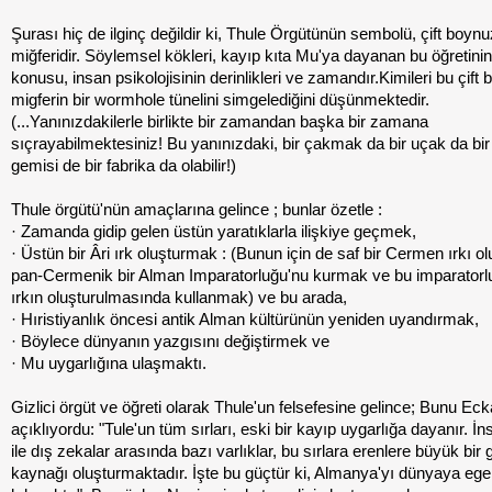
Şurası hiç de ilginç değildir ki, Thule Örgütünün sembolü, çift boynu
miğferidir. Söylemsel kökleri, kayıp kıta Mu'ya dayanan bu öğretini
konusu, insan psikolojisinin derinlikleri ve zamandır.Kimileri bu çift
migferin bir wormhole tünelini simgelediğini düşünmektedir.
(...Yanınızdakilerle birlikte bir zamandan başka bir zamana
sıçrayabilmektesiniz! Bu yanınızdaki, bir çakmak da bir uçak da bi
gemisi de bir fabrika da olabilir!)
Thule örgütü'nün amaçlarına gelince ; bunlar özetle :
· Zamanda gidip gelen üstün yaratıklarla ilişkiye geçmek,
· Üstün bir Âri ırk oluşturmak : (Bunun için de saf bir Cermen ırkı o
pan-Cermenik bir Alman Imparatorluğu'nu kurmak ve bu imparatorl
ırkın oluşturulmasında kullanmak) ve bu arada,
· Hıristiyanlık öncesi antik Alman kültürünün yeniden uyandırmak,
· Böylece dünyanın yazgısını değiştirmek ve
· Mu uygarlığına ulaşmaktı.
Gizlici örgüt ve öğreti olarak Thule'un felsefesine gelince; Bunu Eck
açıklıyordu: "Tule'un tüm sırları, eski bir kayıp uygarlığa dayanır. İ
ile dış zekalar arasında bazı varlıklar, bu sırlara erenlere büyük bir 
kaynağı oluşturmaktadır. İşte bu güçtür ki, Almanya'yı dünyaya e