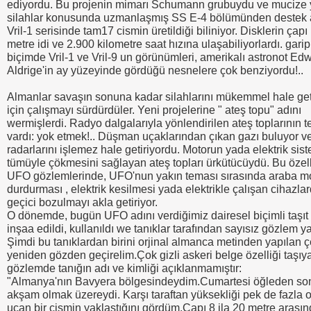
ediyordu. Bu projenin mimarı Schumann grubuydu ve mucize 
silahlar konusunda uzmanlaşmış SS E-4 bölümünden destek a
Vril-1 serisinde tam17 cismin üretildiği biliniyor. Disklerin çapı
metre idi ve 2.900 kilometre saat hızına ulaşabiliyorlardı. garip
biçimde Vril-1 ve Vril-9 un görünümleri, amerikalı astronot Ed
Aldrige'in ay yüzeyinde gördüğü nesnelere çok benziyordu!..
Almanlar savaşın sonuna kadar silahlarını mükemmel hale ge
için çalışmayı sürdürdüler. Yeni projelerine " ateş topu" adını
wermişlerdi. Radyo dalgalarıyla yönlendirilen ateş toplarının 
vardı: yok etmek!.. Düşman uçaklarından çıkan gazı buluyor v
radarlarını işlemez hale getiriyordu. Motorun yada elektrik sis
tümüyle çökmesini sağlayan ateş topları ürkütücüydü. Bu özell
UFO gözlemlerinde, UFO'nun yakın teması sırasında araba mot
durdurması , elektrik kesilmesi yada elektrikle çalışan cihazla
geçici bozulmayı akla getiriyor.
O dönemde, bugün UFO adını verdiğimiz dairesel biçimli taşıt 
inşaa edildi, kullanıldı we tanıklar tarafından sayısız gözlem ya
Şimdi bu tanıklardan birini orjinal almanca metinden yapılan ç
yeniden gözden geçirelim.Çok gizli askeri belge özelliği taşıy
gözlemde tanığın adı ve kimliği açıklanmamıştır:
"Almanya'nın Bavyera bölgesindeydim.Cumartesi öğleden son
akşam olmak üzereydi. Karşı taraftan yüksekliği pek de fazla
uçan bir cismin yaklaştığını gördüm.Çapı 8 ila 20 metre arasın