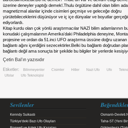
üzerine deneyler yaptığı demek!.Thulu örgütüne dahil olan bilim ada
magnetizmal alanlar içinde cisimleri geçmişe ve geleceğe doğru
yürütebileceklerini düşünüyor ve iç içe dünyalar ve boyutlar gerçeğ
ediyorlardı.
Kitap kurdu olan çok yönlü araştırmacılar NAZİ bilim adamlarının b
konudaki çalışmalarının Amerika'daki Philadelphia deneyine, Mont
projesine ve ordan da 51.inci UFO araştırma üssüne doğru uzanan il
bağlantı ağını içerdiğini sezecektirler.Belki bu bağlantı doğrudan plan
bağlantı değil ama sonuçta bir şekilde bu bilgiler bir yerlerde kesişiy
Çetin Bal'ın yazısıdır
Etiketler:
Bilinmeyenler
Cisimler
Hitler
Nazi Ufo
Ufo
Tekno
Ufolar
Ufo Teknolojisi
Sevilenler
Beğendikle
Kenndy Suikastı
Osmanlı-Devleti.
Türkiye'deki Bazı Ufo Olayları
Taha-ST (Yeni Bir
Roswell ve Aztek Ufo Kazaları
Göklerdeyiz (Türk 