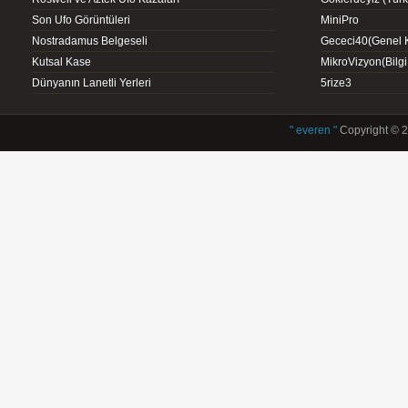
Son Ufo Görüntüleri
MiniPro
Nostradamus Belgeseli
Gececi40(Genel K
Kutsal Kase
MikroVizyon(Bilg
Dünyanın Lanetli Yerleri
5rize3
" everen "
Copyright © 2