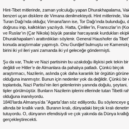
Hint-Tibet mitlerinde, zaman yolculuğu yapan Dhurakhapalama, Va
benzeri uçan disklere de Vimana denilmekteydi. Hint mitlerinde, Vaid
Turan Dağı’nda olduğu; Vimana’ların ise, Tor Dağı’ında bulunduğu, 
doğrusu inip, kalktıkları yazılıydı. Hatta, Çinliler’in, Fransızlar’ın (Ko
ve Ruslar’ın (Çar Nikola) büyük paralar harcayarak kurdukları ekipl
Dhurakhapalam’ı arattırdıkları söylenir. General Haushofer da Tibet’
konuda araştırmalar yapmıştı. Onu Gurdjief bulmuştu ve Kamensk
birini iki yıl ileri yani zamanda iki yıl geleceğe göndermişti.
Şu da var, Thule ve Nazi partisinin bu uzakdoğu ilişkisi pek tekin bi
değildi ve Hitler’e de Almanlara da pahalıya patladı. Çünkü birçok
araştırmacı, Nazilerin, aslında çok daha karanlık bir örgütün görün
olduğuna inanmıştır. Bunun için nedenler yok da değildir. Çünkü bir
toplantıda, Nazi Partisi'nin ileri gelenlerinin yanında doğulu, şeytani
tipler görülmüştür. Bunların Nazilerin iplerini ellerinde tutan Tibetli rah
olduğuna inanılıyordu.
1840'larda Almanya'da "Agarta"dan söz ediliyordu. Bu söylenceye g
altında bir krallık vardı. Buranın kralı, dünyadaki birçok kralı deneti
tutuyordu. O, dünyanın efendisiydi ve çok yakında da Dünya krallığ
gerçekleştirecekti.