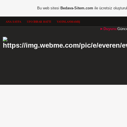
Bu web sitesi
Bedava-Sitem.com
ile ücretsiz oluşturu
ANA SAYFA
UFO İHBAR HATTI
YAYINLANMAMIŞ
►Duyuru:
Güncel