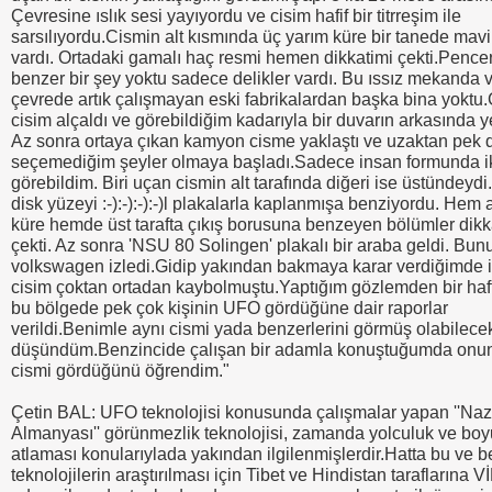
Çevresine ıslık sesi yayıyordu ve cisim hafif bir titrreşim ile
sarsılıyordu.Cismin alt kısmında üç yarım küre bir tanede mavi
vardı. Ortadaki gamalı haç resmi hemen dikkatimi çekti.Pence
benzer bir şey yoktu sadece delikler vardı. Bu ıssız mekanda 
çevrede artık çalışmayan eski fabrikalardan başka bina yoktu.
cisim alçaldı ve görebildiğim kadarıyla bir duvarın arkasında ye
Az sonra ortaya çıkan kamyon cisme yaklaştı ve uzaktan pek 
seçemediğim şeyler olmaya başladı.Sadece insan formunda iki
görebildim. Biri uçan cismin alt tarafında diğeri ise üstündeyd
disk yüzeyi :-):-):-):-)l plakalarla kaplanmışa benziyordu. Hem a
küre hemde üst tarafta çıkış borusuna benzeyen bölümler dikk
çekti. Az sonra 'NSU 80 Solingen' plakalı bir araba geldi. Bunu
volkswagen izledi.Gidip yakından bakmaya karar verdiğimde 
cisim çoktan ortadan kaybolmuştu.Yaptığım gözlemden bir haf
bu bölgede pek çok kişinin UFO gördüğüne dair raporlar
verildi.Benimle aynı cismi yada benzerlerini görmüş olabilecek
düşündüm.Benzincide çalışan bir adamla konuştuğumda onu
cismi gördüğünü öğrendim."
Çetin BAL: UFO teknolojisi konusunda çalışmalar yapan ''Naz
Almanyası'' görünmezlik teknolojisi, zamanda yolculuk ve boy
atlaması konularıylada yakından ilgilenmişlerdir.Hatta bu ve b
teknolojilerin araştırılması için Tibet ve Hindistan taraflarına