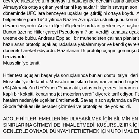
devreye alacak ve tüm dünyayı 1 hafta içinde denetim altına alabilec
Almanya'da ortaya çıkan yeni tarihi kaynaklar Hitler'in savaşın son
döneminde UFO'lara benzeyen uçaklar geliştirdiğini ortaya koydu.
belgeseline göre 1943 yılında Naziler Avrupa'da üstünlüğünü koru
devam ediyordu. Ancak diğer bölgelerde orduları gerilemeye başlam
Bunun üzerine Hitler çareyi Pseudonym 7 adı verdiği kanatsız uçak
üretmekte buldu. Andreas Epp adlı bir mühendisten çalınan planlarl
hazırlanan prototip uçaklar, radarlara yakalanmıyor ve kendi çevrel
dönerek hareket ediyordu. Hazırlanan 15 prototip uçağın görünüşü
benziyordu.
Mussolini'ye tanıttı
Hitler test uçuşları başarıyla sonuçlanınca bunları dostu İtalya lideri
Mussolini'ye de tanıttı. Mussolini'nin silah danışmanlarından Luigi
(84) Almanlar'ın UFO'sunu "Yuvarlaktı, ortasında çevresi tamamen
kaplı bir kokpiti, kenarında jet motorları vardı" diyerek tarif ediyor. F
hataları nedeniyle uçaklar üretilemedi. Savaşın son aylarında da Pr
Skoda fabrikası ile beraber çizimleri ve prototipleri de yok edildi.
ADOLF HİTLER, EMELLERİNE ULAŞABİLMEK İÇİN BİLİMİN EN
SINIRLARINA GİTMEYİ DE İHMAL ETMEDİ. KUSURSUZ IRK İÇ
GENLERLE OYNADI, DÜNYAYI FETHETMEK İÇİN UFO İMAL ET