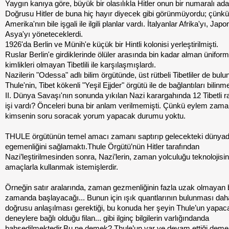
Yaygın kanıya göre, büyük bir olasılıkla Hitler onun bir numaralı ad
Doğrusu Hitler de buna hiç hayır diyecek gibi görünmüyordu; çünkü
Amerika'nın bile işgali ile ilgili planlar vardı. İtalyanlar Afrika'yı, Japo
Asya'yı yöneteceklerdi.
1926'da Berlin ve Münih'e küçük bir Hintli kolonisi yerleştirilmişti.
Ruslar Berlin'e girdiklerinde ölüler arasında bin kadar alman ünifor
kimlikleri olmayan Tibetlili ile karşılaşmışlardı.
Nazilerin "Odessa" adlı bilim örgütünde, üst rütbeli Tibetliler de bul
Thule'nin, Tibet kökenli "Yeşil Ejjder" örgütü ile de bağlantıları bilinm
II. Dünya Savaşı'nın sonunda yıkılan Nazi karargahında 12 Tibetli r
işi vardı? Önceleri buna bir anlam verilmemişti. Çünkü eylem zama
kimsenin soru soracak yorum yapacak durumu yoktu.
THULE örgütünün temel amacı zamanı saptırıp gelecekteki dünya
egemenliğini sağlamaktı.Thule Örgütü’nün Hitler tarafından
Nazi’leştirilmesinden sonra, Nazi’lerin, zaman yolculuğu teknolojisin
amaçlarla kullanmak istemişlerdir.
Örneğin satır aralarında, zaman gezmenliğinin fazla uzak olmayan b
zamanda başlayacağı... Bunun için ışık quantlarının bulunması dah
doğrusu anlaşılması gerektiği, bu konuda her şeyin Thule’un yapac
deneylere bağlı olduğu filan... gibi ilginç bilgilerin varlığındanda
bahsedilmektedir.Bu ne demek? Thule’un var ve devam ettiği dem