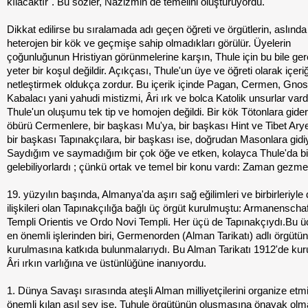
kılacaktır". Bu sözler, Nazizmin de temelini oluşturuyordu.
Dikkat edilirse bu sıralamada adı geçen öğreti ve örgütlerin, aslında
heterojen bir kök ve geçmişe sahip olmadıkları görülür. Üyelerin
çoğunluğunun Hristiyan görünmelerine karşın, Thule için bu bile ge
yeter bir koşul değildir. Açıkçası, Thule'un üye ve öğreti olarak içeriğ
netleştirmek oldukça zordur. Bu içerik içinde Pagan, Cermen, Gnost
Kabalacı yani yahudi mistizmi, Âri ırk ve bolca Katolik unsurlar vard
Thule'un oluşumu tek tip ve homojen değildi. Bir kök Tötonlara gide
öbürü Cermenlere, bir başkası Mu'ya, bir başkası Hint ve Tibet Arye
bir başkası Tapınakçılara, bir başkası ise, doğrudan Masonlara gidi
Saydığım ve saymadığım bir çok öğe ve etken, kolayca Thule'da bi
gelebiliyorlardı ; çünkü ortak ve temel bir konu vardı: Zaman gezmen
19. yüzyılın başında, Almanya'da aşırı sağ eğilimleri ve birbirleriyle
ilişkileri olan Tapınakçılığa bağlı üç örgüt kurulmuştu: Armanenscha
Templi Orientis ve Ordo Novi Templi. Her üçü de Tapınakçıydı.Bu ü
en önemli işlerinden biri, Germenorden (Alman Tarikatı) adlı örgütün
kurulmasına katkıda bulunmalarıydı. Bu Alman Tarikatı 1912'de kur
Âri ırkın varlığına ve üstünlüğüne inanıyordu.
1. Dünya Savaşı sırasında ateşli Alman milliyetçilerini organize etm
önemli kılan asıl şey ise, Tuhule örgütünün oluşmasına önayak olm