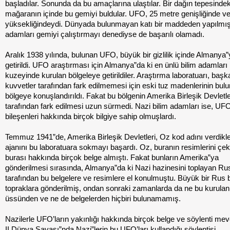
başladılar. Sonunda da bu amaçlarına ulaştılar. Bir dağın tepesindek
mağaranın içinde bu gemiyi buldular. UFO, 25 metre genişliğinde v
yüksekliğindeydi. Dünyada bulunmayan katı bir maddeden yapılmışt
adamları gemiyi çalıştırmayı denediyse de başarılı olamadı.
Aralık 1938 yılında, bulunan UFO, büyük bir gizlilik içinde Almanya
getirildi. UFO araştırması için Almanya”da ki en ünlü bilim adamları
kuzeyinde kurulan bölgeleye getirildiler. Araştırma laboratuarı, başk
kuvvetler tarafından fark edilmemesi için eski tuz madenlerinin bul
bölgeye konuşlandırıldı. Fakat bu bölgenin Amerika Birleşik Devletler
tarafından fark edilmesi uzun sürmedi. Nazi bilim adamları ise, UF
bileşenleri hakkında birçok bilgiye sahip olmuşlardı.
Temmuz 1941”de, Amerika Birleşik Devletleri, Oz kod adını verdikler
ajanını bu laboratuara sokmayı başardı. Oz, buranın resimlerini çe
burası hakkında birçok belge almıştı. Fakat bunların Amerika”ya
gönderilmesi sırasında, Almanya”da ki Nazi hazinesini toplayan Rus b
tarafından bu belgelere ve resimlere el konulmuştu. Büyük bir Rus bi
topraklara gönderilmiş, ondan sonraki zamanlarda da ne bu kurul
üssünden ve ne de belgelerden hiçbiri bulunamamış.
Nazilerle UFO’ların yakınlığı hakkında birçok belge ve söylenti mev
II.Dünya Savaşı”nda Nazi”lerin bu UFO’ları kullandığı söylentisi