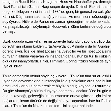
tanıştıran Rudolf Hess'ti. Kavgam'ı Hess ve Haushoffer yazdırmıştı 
Nazi Partisi için Gamalı Haçı seçen de oydu. Deitrich Eckart'tan son
en çok etkileyen ikinci insandı. 1934'de genç bir general ve çok güven
kâhindi. Düşmanın saldıracağı yeri, saati ve mermilerin düşeceği ye
söylüyordu. Hitlere de Parise ne zaman gireceğini, nerede ne kadar
karşılaşabileceğini söylemişti. Rooswelt'in ölüm tarihini de doğru ol
vermişti.
Uzak doğuda uzun yıllar resmi görevde bulundu. Japonca biliyordu
göre Alman ırkının kökleri Orta Asya'da idi. Aslında o da bir Gurdjief
öğrencisiydi. İkisi de Tibet Locası'na üyeydiler ve bu Tibet Loca'sını
dünyanın altında yaşayan ve insandan daha üstün bir tür ile ilişkisin
olduğuna inanıyorlardı. Hitler, Himmler, Goring, fizikçi Morell de ayn
üyeleri idiler.
Thule derneğinin özünü şöyle açıklıyordu: Thule'un tüm sırları eski 
uygarlığa dayanmaktadır. İnsanoğlu ile dış zekaların arasında bulu
aracı varlıklar bu sırlara erenlere büyük bir güç kaynağı oluşturmakt
Bu güç Almanya'yı bütün dünyaya egemen kılacaktır. Yine bu güç 
gücün kaynağı, geleceğin üstün insanının ortaya çıkması için imka
sağlarken, insan türünün de değişimine yol açacaktır. İşte bu ifadele
olarak Thule’un da Nazizmin de temelini oluşturmaktadır.