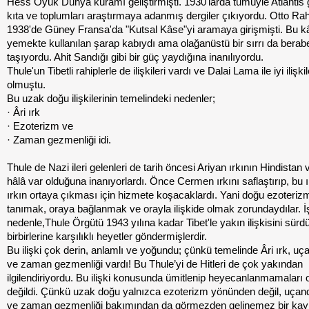
Hess Oyuk Dünya kuramı geliştirmişti. 1930'larda tümüyle Atlantis 
kıta ve toplumları araştırmaya adanmış dergiler çıkıyordu. Otto Ra
1938'de Güney Fransa'da "Kutsal Kâse"yi aramaya girişmişti. Bu 
yemekte kullanılan şarap kabıydı ama olağanüstü bir sırrı da berab
taşıyordu. Ahit Sandığı gibi bir güç yaydığına inanılıyordu.
Thule'un Tibetli rahiplerle de ilişkileri vardı ve Dalai Lama ile iyi ilişkil
olmuştu.
Bu uzak doğu ilişkilerinin temelindeki nedenler;
· Âri ırk
· Ezoterizm ve
· Zaman gezmenliği idi.
Thule de Nazi ileri gelenleri de tarih öncesi Ariyan ırkının Hindistan v
hâlâ var olduğuna inanıyorlardı. Önce Cermen ırkını saflaştırıp, bu ı
ırkın ortaya çıkması için hizmete koşacaklardı. Yani doğu ezoterizm
tanımak, oraya bağlanmak ve orayla ilişkide olmak zorundaydılar. İ
nedenle,Thule Örgütü 1943 yılına kadar Tibet'le yakın ilişkisini sür
birbirlerine karşılıklı heyetler göndermişlerdir.
Bu ilişki çok derin, anlamlı ve yoğundu; çünkü temelinde Âri ırk, uça
ve zaman gezmenliği vardı! Bu Thule’yi de Hitleri de çok yakından
ilgilendiriyordu. Bu ilişki konusunda ümitlenip heyecanlanmamaları o
değildi. Çünkü uzak doğu yalnızca ezoterizm yönünden değil, uçand
ve zaman gezmenliği bakımından da görmezden gelinemez bir kayn