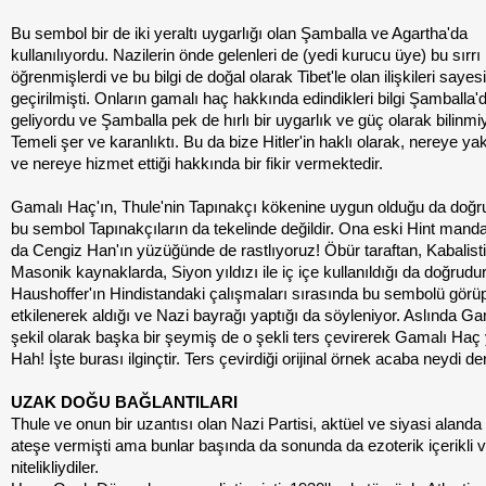
Bu sembol bir de iki yeraltı uygarlığı olan Şamballa ve Agartha'da
kullanılıyordu. Nazilerin önde gelenleri de (yedi kurucu üye) bu sırrı
öğrenmişlerdi ve bu bilgi de doğal olarak Tibet'le olan ilişkileri sayes
geçirilmişti. Onların gamalı haç hakkında edindikleri bilgi Şamballa'
geliyordu ve Şamballa pek de hırlı bir uygarlık ve güç olarak bilinmi
Temeli şer ve karanlıktı. Bu da bize Hitler'in haklı olarak, nereye ya
ve nereye hizmet ettiği hakkında bir fikir vermektedir.
Gamalı Haç'ın, Thule'nin Tapınakçı kökenine uygun olduğu da doğ
bu sembol Tapınakçıların da tekelinde değildir. Ona eski Hint manda
da Cengiz Han'ın yüzüğünde de rastlıyoruz! Öbür taraftan, Kabalist
Masonik kaynaklarda, Siyon yıldızı ile iç içe kullanıldığı da doğrudur
Haushoffer'ın Hindistandaki çalışmaları sırasında bu sembolü görü
etkilenerek aldığı ve Nazi bayrağı yaptığı da söyleniyor. Aslında G
şekil olarak başka bir şeymiş de o şekli ters çevirerek Gamalı Haç
Hah! İşte burası ilginçtir. Ters çevirdiği orijinal örnek acaba neydi de
UZAK DOĞU BAĞLANTILARI
Thule ve onun bir uzantısı olan Nazi Partisi, aktüel ve siyasi aland
ateşe vermişti ama bunlar başında da sonunda da ezoterik içerikli 
nitelikliydiler.