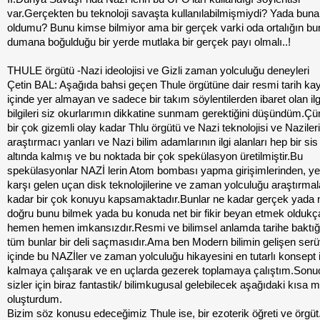
var.Gerçekten bu teknoloji savaşta kullanılabilmişmiydi? Yada buna 
oldumu? Bunu kimse bilmiyor ama bir gerçek varki oda ortalığın b
dumana boğulduğu bir yerde mutlaka bir gerçek payı olmalı..!
THULE örgütü -Nazi ideolojisi ve Gizli zaman yolculuğu deneyleri
Çetin BAL: Aşağıda bahsi geçen Thule örgütüne dair resmi tarih kayı
içinde yer almayan ve sadece bir takım söylentilerden ibaret olan il
bilgileri siz okurlarımın dikkatine sunmam gerektiğini düşündüm.Ç
bir çok gizemli olay kadar Thlu örgütü ve Nazi teknolojisi ve Nazileri
araştırmacı yanları ve Nazi bilim adamlarının ilgi alanları hep bir sis
altında kalmış ve bu noktada bir çok spekülasyon üretilmiştir.Bu
spekülasyonlar NAZİ lerin Atom bombası yapma girişimlerinden, y
karşı gelen uçan disk teknolojilerine ve zaman yolculuğu araştırmal
kadar bir çok konuyu kapsamaktadır.Bunlar ne kadar gerçek yada 
doğru bunu bilmek yada bu konuda net bir fikir beyan etmek oldukç
hemen hemen imkansızdır.Resmi ve bilimsel anlamda tarihe baktı
tüm bunlar bir deli saçmasıdır.Ama ben Modern bilimin gelişen serü
içinde bu NAZİler ve zaman yolculuğu hikayesini en tutarlı konsept 
kalmaya çalışarak ve en uçlarda gezerek toplamaya çalıştım.Sonu
sizler için biraz fantastik/ bilimkugusal gelebilecek aşağıdaki kısa 
oluşturdum.
Bizim söz konusu edeceğimiz Thule ise, bir ezoterik öğreti ve örgüt.