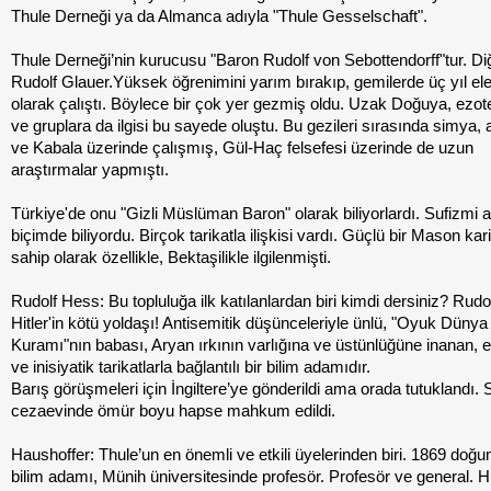
Thule Derneği ya da Almanca adıyla "Thule Gesselschaft".
Thule Derneği’nin kurucusu "Baron Rudolf von Sebottendorff"tur. Diğ
Rudolf Glauer.Yüksek öğrenimini yarım bırakıp, gemilerde üç yıl ele
olarak çalıştı. Böylece bir çok yer gezmiş oldu. Uzak Doğuya, ezote
ve gruplara da ilgisi bu sayede oluştu. Bu gezileri sırasında simya, a
ve Kabala üzerinde çalışmış, Gül-Haç felsefesi üzerinde de uzun
araştırmalar yapmıştı.
Türkiye'de onu "Gizli Müslüman Baron" olarak biliyorlardı. Sufizmi ay
biçimde biliyordu. Birçok tarikatla ilişkisi vardı. Güçlü bir Mason kar
sahip olarak özellikle, Bektaşilikle ilgilenmişti.
Rudolf Hess: Bu topluluğa ilk katılanlardan biri kimdi dersiniz? Rudo
Hitler'in kötü yoldaşı! Antisemitik düşünceleriyle ünlü, "Oyuk Dünya
Kuramı"nın babası, Aryan ırkının varlığına ve üstünlüğüne inanan, e
ve inisiyatik tarikatlarla bağlantılı bir bilim adamıdır.
Barış görüşmeleri için İngiltere’ye gönderildi ama orada tutuklandı.
cezaevinde ömür boyu hapse mahkum edildi.
Haushoffer: Thule’un en önemli ve etkili üyelerinden biri. 1869 doğu
bilim adamı, Münih üniversitesinde profesör. Profesör ve general. Hi