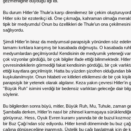
gezmenliğine duyduğu ilgi idi.
Bu durum Hitler’de Thule’a karşı direnilemez bir çekim oluşturuyord
Hitler sıkı bir ezoterikçi idi. Öne çıkmağa, kahraman olmağa merakl
tipik bir medyumdu! Onun bu özellikleri de Thule’un ona çekilmesini
sağlıyordu.
Şimdi Hitler’in biraz da medyumsal-parapsişik yönünden söz edeli
tamamı kırklara karışmış bir kasabada doğmuştu. O kasabada ruhl
medyumlardan geçilmiyordu! Kendisinin de medyumik yeteneği vard
çok vizyonlar gördüğü, bir çok bilgiler ifade ettiği bilinmektedir. Hitler'
çevresindekilerin görmediği fakat kendisinin gördüğü, bir çok varlık
ettiği kayıtlara geçirilmiştir. Hatta bu yüzden şizofren olduğundan bil
kuşkulanılmıştır. Onun hitabeti ve kitleleri etkilemesi de bir çok kişil
parapsişik bir yetenek olarak algılanır. Keza yakın çevresi Hitler'in 
''Büyük Ruh'' isimini verdiği bir bedensiz varlıktan geleceğe dair bilgi
söylenir.
Bu bilgilerden sonra büyü, mitler, Büyük Ruh, Mu, Tuhule, zaman g
Şamballa derken, Hitler’in nasıl bir zihinsel karmaşaya sürüklendiği
görüyoruz. Hess, Oyuk Evren kuramı yanında bir de buzul kozmo
bir Buz Çağı'ndan söz ediyordu. Hitler kendi döneminde bu buz çağ
çağına dönüşeceğine inanmıştı. Üstelik bu çağı başlatmak için de k