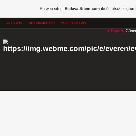
Bu web sitesi
Bedava-Sitem.com
ile ücretsiz oluşturu
ANA SAYFA
UFO İHBAR HATTI
YAYINLANMAMIŞ
►Duyuru:
Güncel