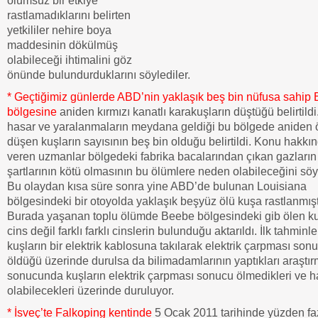
olumsuz bir etkiye
rastlamadıklarını belirten
yetkililer nehire boya
maddesinin dökülmüş
olabileceği ihtimalini göz
önünde bulundurduklarını söylediler.
*
Geçtiğimiz günlerde ABD’nin yaklaşık beş bin nüfusa sahip
bölgesine
aniden kırmızı kanatlı karakuşların düştüğü belirtild
hasar ve yaralanmaların meydana geldiği bu bölgede aniden 
düşen kuşların sayısının beş bin olduğu belirtildi. Konu hakkın
veren uzmanlar bölgedeki fabrika bacalarından çıkan gazların
şartlarının kötü olmasının bu ölümlere neden olabileceğini söyl
Bu olaydan kısa süre sonra yine ABD’de bulunan Louisiana
bölgesindeki bir otoyolda yaklaşık beşyüz ölü kuşa rastlanmışt
Burada yaşanan toplu ölümde Beebe bölgesindeki gib ölen ku
cins değil farklı farklı cinslerin bulunduğu aktarıldı. İlk tahminl
kuşların bir elektrik kablosuna takılarak elektrik çarpması son
öldüğü üzerinde durulsa da bilimadamlarının yaptıkları araştır
sonucunda kuşların elektrik çarpması sonucu ölmedikleri ve h
olabilecekleri üzerinde duruluyor.
*
İsveç’te Falkoping kentinde
5 Ocak 2011 tarihinde yüzden fa