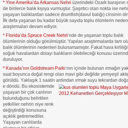
*
Yine Amerika’da Arkansas Nehri
üzerindeki Ozark barajının 
de binlerce balık kıyıya vurmuştur. Şaşırtıcı olan nokta ise neh
yaşayan balıklardan sadece drumfish(davul balığı) cinsinin ölm
İlk defa yaşanan bu kadar büyük sayıda toplu ölümlerin neden
araştırmaları devam ediyor.
*
Florida’da Spruce Creek Nehri
‘nde de yaşanan toplu balık
ölümlerinin olduğu görülmüştür. Yapılan araştırmalarda tam ol
balık ölümlerinin nedenleri bulunamamıştır. Fakat hava kirliliği
soğuk havalardan dolayı balıkların ölebileceği konusu üzerin
duruluyor.
*
Kanada’nın Goldstream Parkı
‘nın içinde bulunan ırmağın yak
saat boyunca doğal rengi olan mavi gibi değilde yemyeşil aktı
görüldü. Yaklaşık 1 saatin ardından ırmak suyu tekrardan doğa
e döndü. Bu ekosistemde
yaşayan bir çok canlının
bulunduğunu belirtilen
yetkililer nehrin niye renk
değiştirdiği konusuna
açıklık getiremediler.
Yaşayan canlılarda