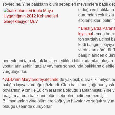
söylediler. Yine balıkların ölüm sebepleri mevsimlere
bağlı değ
olduğu ve balıkların
durumdan çok fazla
etkilendikleri belirtilm
*
Brezilya’da Paran
kıyısına
hemen heme
ton sardalya cinsi ba
kedi balığının kıyıya
vurdukları görüldü. 
balığın aniden ölüml
nedenlerini tam olarak kestiremedikleri bilim adamları oluşan
yosunların zehirli gazlar yayması sonucunda balıkların ölebile
vurguluyorlar.
*
ABD’nin Maryland eyaletinde
de yaklaşık olarak iki milyon a
balığın kıyıya vurduğu gözlendi. Ölen balıkların çoğunun yaşlı
boylarının 9 cm ile 18 cm arasında olduğu saptanmıştır. Yine y
araştırmalarda balıkların ölüm sebepleri belirlenememiştir.
Bilimadamları yine ölümlere soğuyan havalar ve soğuk suyu
olduğu üzerinde duruyorlar.