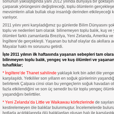
sonunun yaklaştığında yani 2012 yılında dünyaya bir göktaşın
çarparak yörüngesini değiştireceği, toplu ölümlerin gerçekleş
mevsimlerin allak bullak olup insanlığı derinden etkileyeceği k
varılıyor.
2011 yılını yeni karşıladığımız şu günlerde Bilim Dünyasını ş
toplu ve nedenleri tam olarak bilinemeyen toplu balık, kuş ve
ölümleri farklı zamanlarda Brezilya, Yeni Zelanda, Amerika ve
İngiltere’de gerçekleşti. Yaşanan bu tuhaf olaylar da akıllara 
Mayalar haklı mı sorusunu getirdi.
İşte 2011 yılının ilk haftasında yaşanan sebepleri tam olar
bilinmeyen toplu balık, yengeç ve kuş ölümleri ve yaşanan
tuhaflıklar;
*
İngiltere’de Thanet sahilinde
yaklaşık kırk bin adet öle yenge
karşılaşıldı. Yetkililer son yılların en soğuk günlerinin yaşandığ
belirterek Çalpara cinsi olan bu yengeçlerin soğuk havadan o
fazla etkilendiğini ve son üç senedir bu tür toplu yengeç ölüml
yaşandığını belirttiler.
*
Yeni Zelanda’da Little ve Waikawau körfezlerinde
de sayıları
kestirelemeyen öle balıklar bulunmuştur. İncelemelerde buluna
botlarla açıldıklarında ölü balıklardan oluşan halı ile karşılaştık