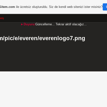
Sitem.com
ile ücretsiz oluşturuldu. Siz de kendi web sitenizi ister misiniz?
MIŞ
►Duyuru:
Güncelleme... Tekrar aktif olacağız...