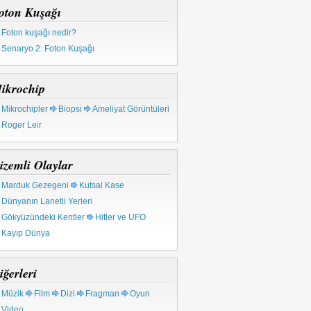
oton Kuşağı
Foton kuşağı nedir?
Senaryo 2: Foton Kuşağı
ikrochip
Mikrochipler
Biopsi
Ameliyat Görüntüleri
Roger Leir
izemli Olaylar
Marduk Gezegeni
Kutsal Kase
Dünyanın Lanetli Yerleri
Gökyüzündeki Kentler
Hitler ve UFO
Kayıp Dünya
iğerleri
Müzik
Film
Dizi
Fragman
Oyun
Video