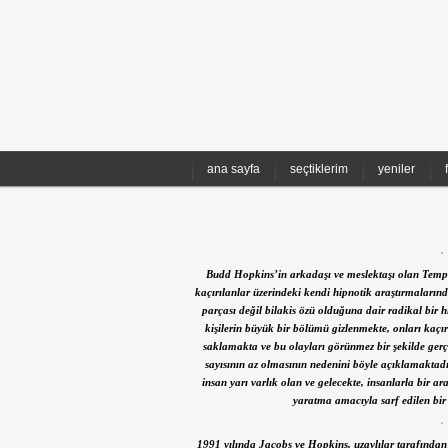
ana sayfa
seçtiklerim
yeniler
Budd Hopkins’in arkadaşı ve meslektaşı olan Templ
kaçırılanlar üzerindeki kendi hipnotik araştırmaları
parçası değil bilakis özü olduğuna dair radikal bir h
kişilerin büyük bir bölümü gizlenmekte, onları kaçır
saklamakta ve bu olayları görünmez bir şekilde gerçe
sayısının az olmasının nedenini böyle açıklamaktadır
insan yarı varlık olan ve gelecekte, insanlarla bir a
yaratma amacıyla sarf edilen bi
1991 yılında Jacobs ve Hopkins, uzaylılar tarafından