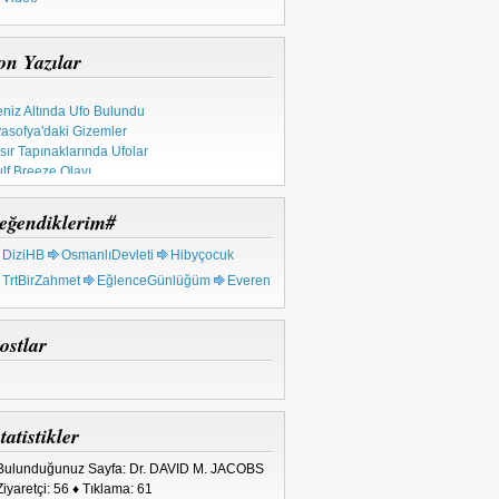
on Yazılar
niz Altında Ufo Bulundu
asofya'daki Gizemler
sır Tapınaklarında Ufolar
lf Breeze Olayı
pınak Şövalyeleri
tsal Ahid Sandığı
eğendiklerim#
 Milyon Yıllık Metal
rkiye'deki Ufo Olayları
DiziHB
OsmanlıDevleti
Hibyçocuk
TrtBirZahmet
EğlenceGünlüğüm
Everen
ostlar
tatistikler
Bulunduğunuz Sayfa: Dr. DAVID M. JACOBS
Ziyaretçi: 56 ♦ Tıklama: 61