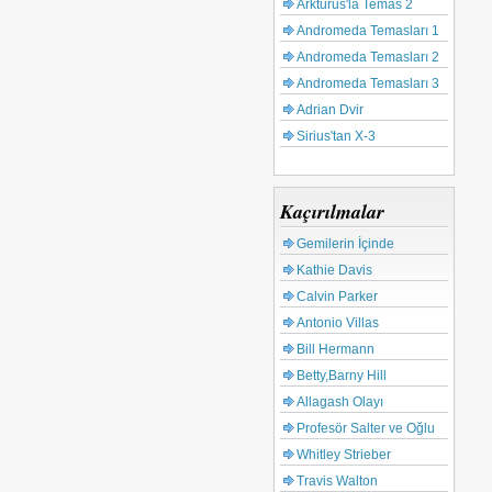
Arkturus'la Temas 2
Andromeda Temasları 1
Andromeda Temasları 2
Andromeda Temasları 3
Adrian Dvir
Sirius'tan X-3
Kaçırılmalar
Gemilerin İçinde
Kathie Davis
Calvin Parker
Antonio Villas
Bill Hermann
Betty,Barny Hill
Allagash Olayı
Profesör Salter ve Oğlu
Whitley Strieber
Travis Walton