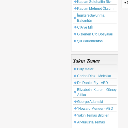
Kaptan Selehattin Sivri
♦ 
Kaptan Mehmet Öksüm
İngiltereSavunma
Bakanlığı
CIA ve MİT
Gizlenen Ufo Dosyaları
Şili Parlementosu
Yakın Temas
Billy Meier
Carlos Diaz –Meksika
Dr. Daniel Fry - ABD
Elizabeth Klarer –Güney
Afrika
George Adamski
"Howard Menger - ABD
Yakın Temas Bilgileri
Arkturus’la Temas