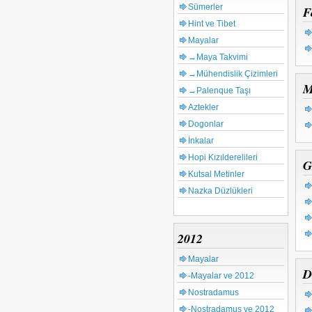
Sümerler
F
Hint ve Tibet
Mayalar
→Maya Takvimi
→Mühendislik Çizimleri
M
→Palenque Taşı
Aztekler
Dogonlar
İnkalar
Hopi Kızılderelileri
G
Kutsal Metinler
Nazka Düzlükleri
2012
Mayalar
D
-Mayalar ve 2012
Nostradamus
-Nostradamus ve 2012