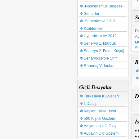
-Nostradamus Belgeseli
Sümerler
S
-Sümerler ve 2012
De
Kızılderililer
Ay
Uygarlıklar ve 2012
Mı
Seneryo 1: Marduk
Gu
Ta
Senaryo 2: Foton Kuşağı
Ku
Senaryo3:Pole Shift
B
65
Röportaj Videoları
Tü
Gizli Dosyalar
D
Türk Hava Kuvvetleri
İt Dalaşı
Kayseri Hava Üssü
500 Kişilik Gözlem
İs
Adıyaman Ufo OIayı
♦ 
ALbayın Ufo Gözlemi
♦ 