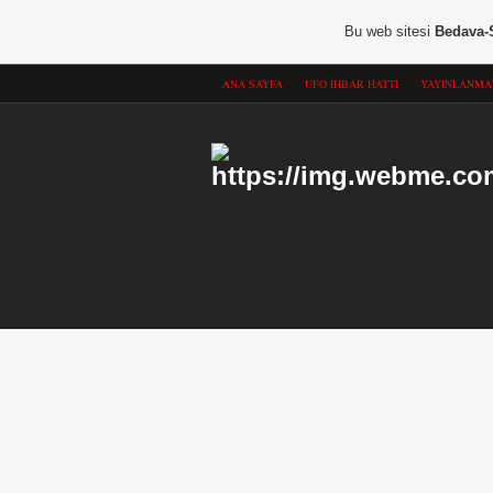
Bu web sitesi
Bedava-
ANA SAYFA
UFO İHBAR HATTI
YAYINLANMA