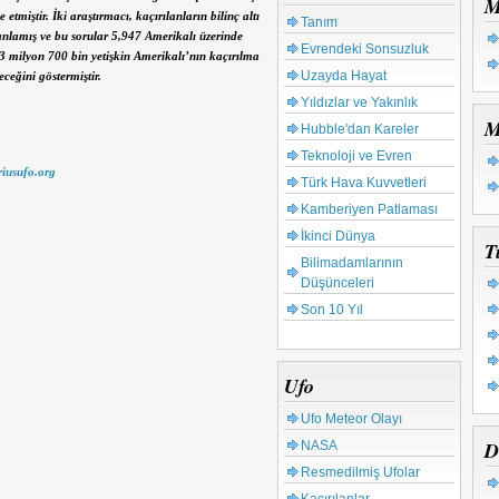
M
tmiştir. İki araştırmacı, kaçırılanların bilinç altı
Tanım
anlamış ve bu sorular 5,947 Amerikalı üzerinde
Evrendeki Sonsuzluk
 3 milyon 700 bin yetişkin Amerikalı’nın kaçırılma
Uzayda Hayat
eceğini göstermiştir.
Yıldızlar ve Yakınlık
M
Hubble'dan Kareler
Teknoloji ve Evren
riusufo.org
Türk Hava Kuvvetleri
Kamberiyen Patlaması
İkinci Dünya
T
Bilimadamlarının
Düşünceleri
Son 10 Yıl
Ufo
Ufo Meteor Olayı
D
NASA
Resmedilmiş Ufolar