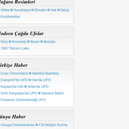
ağara Resimleri
Afrika
Avustralya
Ekvator
Irak
İtalya
Kızıldereliler
odern Çağda Ufolar
Giriş
Kronoloji
Basın
Belçika
1967 Falcon Lake
ürkiye Haber
Uzay Üniversitesi
İstanbul Bakırköy
Eskişehir'de UFO
Van'da UFO
Kayseri'de Ufo
Söke'de UFO
İzmir Karşıyaka'da UFO
İstanbul İkitelli
Polislerin Görüntülediği UFO
ünya Haber
Avrupa Parlementosu
CIA İletişim Kurma