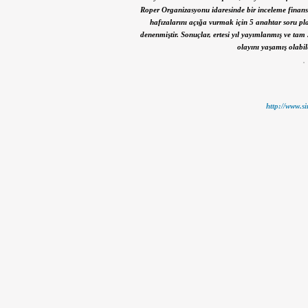
Roper Organizasyonu idaresinde bir inceleme finanse e
hafızalarını açığa vurmak için 5 anahtar soru pl
denenmiştir. Sonuçlar, ertesi yıl yayımlanmış ve tam
olayını yaşamış olabil
http://www.si