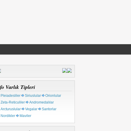
fo Varlık Tipleri
Pleiadesliler
Siriuslular
Orionlular
Zeta-Reticuliler
Andromedalılar
Arcturuslular
Vegalar
Santorlar
Nordikler
Maviler