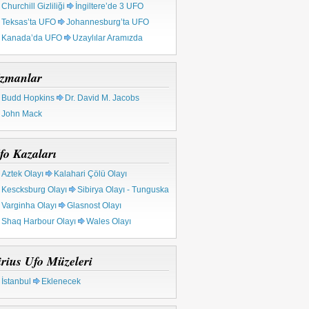
Churchill Gizliliği
İngiltere’de 3 UFO
Teksas’ta UFO
Johannesburg’ta UFO
Kanada’da UFO
Uzaylılar Aramızda
zmanlar
Budd Hopkins
Dr. David M. Jacobs
John Mack
fo Kazaları
Aztek Olayı
Kalahari Çölü Olayı
Kescksburg Olayı
Sibirya Olayı - Tunguska
Varginha Olayı
Glasnost Olayı
Shaq Harbour Olayı
Wales Olayı
irius Ufo Müzeleri
İstanbul
Eklenecek