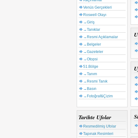
Kaçırılanlar
Venüs Gerçekleri
Roswell Olayı
→Giriş
→Tanıklar
U
→Resmi Açıklamalar
→Belgeler
→Gazeteler
→Otopsi
51.Bölge
U
→Tanım
→Resmi Tanık
→Basın
→Fotoğraf&Çizim
S
Tarihte Ufolar
Resmedilmiş Ufolar
Tapınak Resimleri