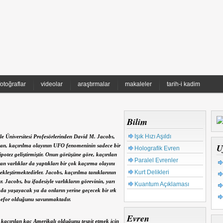
fotoğraflar
videolar
araştırmalar
makaleler
tarih-i kadim
Bilim
Işık Hızı Aşıldı
e Üniversitesi Profesörlerinden David M. Jacobs,
U
ndan, kaçırılma olayının UFO fenomeninin sadece bir
Holografik Evren
ipotez geliştirmiştir. Onun görüşüne göre, kaçırılan
Paralel Evrenler
an varlıklar da yaptıkları bir çok kaçırma olayını
Kurt Delikleri
kleştirmektedirler. Jacobs, kaçırılma tanıklarının
. Jacobs, bu ifadesiyle varlıkların görevinin, yarı
Kuantum Açıklaması
rada yaşayacak ya da onların yerine geçecek bir ırk
r efor olduğunu savunmaktadır.
Evren
 kaçırılan kaç Amerikalı olduğunu tespit etmek için