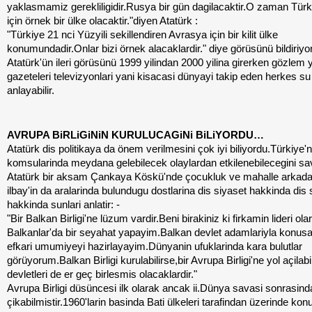
yaklasmamiz gerekliligidir.Rusya bir gün dagilacaktir.O zaman Türk
için örnek bir ülke olacaktir."diyen Atatürk :
"Türkiye 21 nci Yüzyili sekillendiren Avrasya için bir kilit ülke
konumundadir.Onlar bizi örnek alacaklardir." diye görüsünü bildiriyor
Atatürk'ün ileri görüsünü 1999 yilindan 2000 yilina girerken gözlem
gazeteleri televizyonlari yani kisacasi dünyayi takip eden herkes su 
anlayabilir.
AVRUPA BiRLiGiNiN KURULUCAGiNi BiLiYORDU…
Atatürk dis politikaya da önem verilmesini çok iyi biliyordu.Türkiye'n
komsularinda meydana gelebilecek olaylardan etkilenebilecegini s
Atatürk bir aksam Çankaya Köskü'nde çocukluk ve mahalle arkada
ilbay'in da aralarinda bulundugu dostlarina dis siyaset hakkinda dis 
hakkinda sunlari anlatir: -
"Bir Balkan Birligi'ne lüzum vardir.Beni birakiniz ki firkamin lideri ola
Balkanlar'da bir seyahat yapayim.Balkan devlet adamlariyla konus
efkari umumiyeyi hazirlayayim.Dünyanin ufuklarinda kara bulutlar
görüyorum.Balkan Birligi kurulabilirse,bir Avrupa Birligi'ne yol açilabil
devletleri de er geç birlesmis olacaklardir."
Avrupa Birligi düsüncesi ilk olarak ancak ii.Dünya savasi sonrasind
çikabilmistir.1960'larin basinda Bati ülkeleri tarafindan üzerinde k