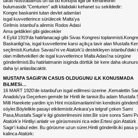
tarafi Nostradamus'un da bu konuyla ilgili bir kehanetinin
bulumasidir."Centurien" adli kitabdaki kehanet su sekildedir:
Kongre baskanini tutan devlet adamlari
isgal kuvvetlerince sürülecek Malta'ya
Girilmis istanbul'a alinmis Rodos Adasi
Ama geldikleri gibi gidecekler
4 Eylül 1919'da hatirlanacagi gibi Sivas Kongresi toplanmisti.Kongr
Baskanligi'na, isgal kuvvetlerine karsi açikça tavir alan Mustafa Ke
seçilmisti.Kurtulus Savasi'ni ve Atatürk'ü destekleyen istanbul'daki
olan milletvekilleri de isgal kuvvetlerince Malta Adasi'na sürgüne
gönderilmisti.Bu hatirlatmanin isiginda dörtlük bir kere daha okunu
daha iyi anlasilacaktir.
MUSTAFA SAGiR'iN CASUS OLDUGUNU iLK KONUSMADA
BiLMESi…
16 MART 1920'de istanbul'un isgal edilmesi üzerine ,Kemalettin S
Anadolu'ya Geçerken gemide bir Hintli ile tanisir.Bu adam Mustafa Sa
Milli Harekete yardim için Hint müslümanlarini'nin kendisini gönderdi
söyler.Böylelikle pasayi etkilemistir.Ankara'ya telgraf çeken Sami
Pasa,Mustafa Sagir'e ilgi gösterilmesini ister.Bir süre sonra Sami 
Atatürk'e Hintliyi anlatir ve görüsmesini rica eder.Ertesi gün Atatürk
Sagir'i kabul eder. Bu görüsme uzun sürer.Hintli gönderilir.iki pasa y
kalinca Atatürk: