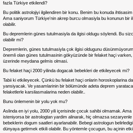
fazla Türkiye etkilendi?
Bu politik astrolojiyi ilgilendiren bir konu. Benim bu konuda ihtisasim
Ama saniyorum Türkiye'nin akrep burcu olmasiyla bu konunun bir il
olabilir.
Bu depremlerin günes tutulmasiyla da ilgisi oldugu söylendi. Bu siz
olabilir mi?
Depremlerin, günes tutulmasiyla çok ilgisi oldugunu düsünmüyoru
önemli olan günes tutulmasinin gökyüzünde bir felaket haçi varken,
üzerinde meydana gelmis olmasi.
Bu felaket haçi 2000 yilinda dogacak bebekleri de etkileyecek mi?
Tabii ki etkileyecek. Çünkü bu felaket haçi onlarin horoskoplarina da
yansiyacak. Ve yasamlarinin bir bölümünde adeta deprem yaratac
felaketlerle karsilasmalarina neden olabilir..
Bunu önlemenin bir yolu yok mu?
Aslinda en iyi yolu, 2000 yili içerisinde çocuk sahibi olmamak. Ama i
isteniyorsa bir astrologtan yardim alinarak, hiç olmazsa sezaryenl
bebeklerin dogum saatleri ayarlanabilir. Bebegi astrologun belirledigi
dünyaya getirmek etkili olabilir. Bu yöntemle çocugun, bu açinin etki