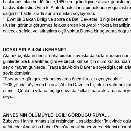
baslanmis olan bu düsünce,1980'lere gelindiginde ancak genislem
baslayabilmistir. Oysa ki,Atatürk bakislarini bir noktada yogunlastir
dalgin bir halde israrla sunlari sunlari söylüyordu:
"..Evet,bir Balkan Birligi ve sonra da Bati Devletleri Birligi beseriyeti
uluslari,görünür görünmez felaketlerden koruyabilir.Yoksa insanligin
gelecek sefalet ve istiraplara ölçü yoktur.Dünya bir uçurama dogru
UÇAKLARLA iLGiLi KEHANETi
Atatürk uçaklarin henüz daha birakin savaslarda kullanilmasini nor
günlerde bile kullanilmadigini ve birçok kimse için ölüm kutusundan
sey olmayan günlerde ,Fransa'da Abidin Daver'e söyledigi uçaklarla i
söyle demistir:
"Teyyareler gün gelecek savaslarda önemli roller oynayacaktir."
1908 yilinda söylenen bu söz ,Abidin Daver'in hiç aklina yatmadigini i
etmistir.Çünkü o yillarda uçagi savasta kullanilmasi akillarda dahi yo
seydi.
ANNESiNiN ÖLÜMÜYLE iLGiLi GÖRDÜGÜ RÜYA…
Zübeyde Hanim rahatsizligi artigindan Ussakizadeler 'in evinde ogl
vefat eder.Ancak bu haber Pasa'ya nasil haber vereceklerini düsünü