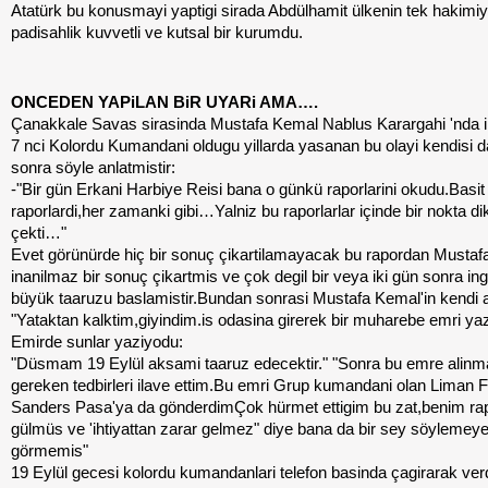
Atatürk bu konusmayi yaptigi sirada Abdülhamit ülkenin tek hakimiy
padisahlik kuvvetli ve kutsal bir kurumdu.
ONCEDEN YAPiLAN BiR UYARi AMA….
Çanakkale Savas sirasinda Mustafa Kemal Nablus Karargahi 'nda ik
7 nci Kolordu Kumandani oldugu yillarda yasanan bu olayi kendisi 
sonra söyle anlatmistir:
-"Bir gün Erkani Harbiye Reisi bana o günkü raporlarini okudu.Basit
raporlardi,her zamanki gibi…Yalniz bu raporlarlar içinde bir nokta di
çekti…"
Evet görünürde hiç bir sonuç çikartilamayacak bu rapordan Musta
inanilmaz bir sonuç çikartmis ve çok degil bir veya iki gün sonra ingil
büyük taaruzu baslamistir.Bundan sonrasi Mustafa Kemal'in kendi
"Yataktan kalktim,giyindim.is odasina girerek bir muharebe emri y
Emirde sunlar yaziyodu:
"Düsmam 19 Eylül aksami taaruz edecektir." "Sonra bu emre alinm
gereken tedbirleri ilave ettim.Bu emri Grup kumandani olan Liman 
Sanders Pasa'ya da gönderdimÇok hürmet ettigim bu zat,benim r
gülmüs ve 'ihtiyattan zarar gelmez" diye bana da bir sey söylemey
görmemis"
19 Eylül gecesi kolordu kumandanlari telefon basinda çagirarak verd