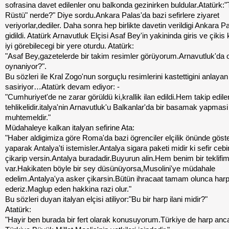
sofrasina davet edilenler onu balkonda gezinirken buldular.Atatürk:"
Rüstü" nerde?" Diye sordu.Ankara Palas'da bazi sefirlere ziyaret
veriyorlar,dediler. Daha sonra hep birlikte davetin verildigi Ankara P
gidildi. Atatürk Arnavutluk Elçisi Asaf Bey'in yakininda giris ve çikis 
iyi görebilecegi bir yere oturdu. Atatürk:
"Asaf Bey,gazetelerde bir takim resimler görüyorum.Arnavutluk'da 
oynaniyor?".
Bu sözleri ile Kral Zogo'nun sorguçlu resimlerini kastettigini anlayan 
sasiriyor…Atatürk devam ediyor: -
"Cumhuriyet'de ne zarar görüldü ki,krallik ilan edildi.Hem takip edilen
tehlikelidir.italya'nin Arnavutluk'u Balkanlar'da bir basamak yapmasi
muhtemeldir."
Müdahaleye kalkan italyan sefirine Ata:
"Haber aldigimiza göre Roma'da bazi ögrenciler elçilik önünde göste
yaparak Antalya'ti istemisler.Antalya sigara paketi midir ki sefir ceb
çikarip versin.Antalya buradadir.Buyurun alin.Hem benim bir teklifi
var.Hakikaten böyle bir sey düsünüyorsa,Musolini'ye müdahale
edelim.Antalya'ya asker çikarsin.Bütün ihracaat tamam olunca har
ederiz.Maglup eden hakkina razi olur."
Bu sözleri duyan italyan elçisi atiliyor:"Bu bir harp ilani midir?"
Atatürk:
"Hayir ben burada bir fert olarak konusuyorum.Türkiye de harp anc