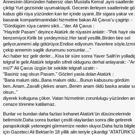
Annesinin ölümünden habersiz olan Mustafa Kemal ,ayni saatlerde 
çiktigi Yurt gezisinde uyumaktaydi. Gecenin ilerleyen saatlerinde g
kabus gibi rüya yüzünden kan ter içinde uyanir..Bir sigara yakar ve 
basarak kompartimanindaki hizmetine bakan Ali Çavus'u çagirip: -
"Gördügüm rüya canimi sikti…"der. Ali Çavus :
"Hayirdir Pasam" deyince Atatürk de rüyasini anlatir: -"Pek hayir ol
benzemiyor.Kirlik bir yerdeymisiz.Her taraf yesillik.Birden bire sel
geliyor,annemi alip götürüyor.Endise ediyorum.Yaverlere söyle,Izmir
çekip annemin saglik durumunu sorsunlar…"
Aci haber tez gelir derler…Kisa bir süre sonra Yaver Salih'in yolladigi
telgraf le gelir.Atatürk telgrafin sifreli oldugunu derhal anlayarak: -
mü?" Ali Çavus üzgün bir sekilde telgrafi uzatir: -
"Basiniz sag olsun Pasam." Gözleri yasla dolan Atatürk :
"Bana malum oldu..Bana malum oldu…Bunun kabusunu gördüm
ben..Anam..Zavalli çilekes anam..Benim anam öldü baska analar s
olsun.."
diyerek koltuguna çöker. Vatan hizmetinin zorunlulugu yüzünden an
cenaze törenine katilamaz.
Bunlar ve bundan daha fazlasi kehanet Atatürk'ün düsüncelerinde
belirmistir.Daha sonra bunlari çesitli olaylardan sonra dile getirerek
parapsikolojik yetenegini görmemize neden oluyor.Daha fazla bilgi
için Gazeteci Ali Bektan'in 18 yillik alin teriyle çikardigi "ATATÜRK'