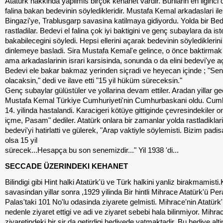
Atatürk hakkinda yapilmis birçok kehanet vardir. Bunlarin en ilginci 
falina bakan bedevinin söyledikleridir. Mustafa Kemal arkadaslari ile
Bingazi'ye, Trablusgarp savasina katilmaya gidiyordu. Yolda bir Bed
rastladilar. Bedevi el falina çok iyi baktigini ve genç subaylara da ist
bakabilecegini söyledi. Hepsi ellerini açarak bedevinin söylediklerini
dinlemeye basladi. Sira Mustafa Kemal'e gelince, o önce baktirmak
ama arkadaslarinin israri karsisinda, sonunda o da elini bedevi'ye aç
Bedevi ele bakar bakmaz yerinden siçradi ve heyecan içinde ; "Se
olacaksin," dedi ve ilave etti "15 yil hüküm süreceksin."
Genç subaylar gülüstüler ve yollarina devam ettiler. Aradan yillar geç
Mustafa Kemal Türkiye Cumhuriyeti'nin Cumhurbaskani oldu. Cumh
14. yilinda hastalandi. Karacigeri kötüye gittiginde çevresindekiler o
içme, Pasam" dediler. Atatürk onlara bir zamanlar yolda rastladiklari 
bedevi'yi hatirlatti ve gülerek, "Arap vaktiyle söylemisti. Bizim padis
olsa 15 yil
sürecek...Hesapça bu son senemizdir..." Yil 1938 'di...
SECCADE ÜZERINDEKI KEHANET
Bilindigi gibi Hint halki Atatürk'ü ve Türk halkini yanliz birakmamisti
savasindan yillar sonra ,1929 yilinda Bir hintli Mihrace Atatürk'ü Per
Palas'taki 101 No'lu odasinda ziyarete gelmisti. Mihrace'nin Atatürk
nedenle ziyaret ettigi ve adi ve ziyaret sebebi hala bilinmiyor. Mihra
ziyaretindeki bir sir da getirdigi hediyede yatmaktadir. Bu hediye alti