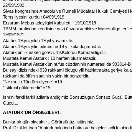
22/09/1909
Sivas kongresinde Anadolu ve Rumeli Müdafaai Hukuk Cemiyeti He
Temsiliyesini kurdu : 04/09/1919
Erzurum Mebus adayligini kabul etti : 19/10/1919
TBMM tarafindan kendisine gazi ünvani verildi ve Maresallige terfi etti
19/09/1921
Atatürk 19.yüzyilda 19 yil yasamistir.
Atatürk 19.yüzyilin bitmesine 19 yil kala dogmustur.
Atatürk'ün ilk askeri görevi, 19.Kolordu Komutanligidir.
Mustafa Kemal Atatürk : 19 harften olusmaktadir.
Mustafa Kemal Atatürk'ün nüfus cüzdaninin numarasi da 993814-B i
Bu sayi dizisindeki 938 rakkami öldügü yili hatirlatmakta geriye kal
rakkami da ölüm saatinin yakin bir benzeridir.
"Ne mutlu Türküm diyene" =19
"Istikbal göklerdedir" =19
Ismini farkli farkli adlarla andigimiz Sonsuzlugun Sonsuz Gücü, Bü
Gücü....
ATATÜRK'ÜN ÖNSEZILERI :
Bunlar bir gün olacaktir... Görürsünüz, isitirsiniz...
Prof. Dr. Afet Inan "Atatürk hakkinda hatira ve belgeler" adli kitabinda