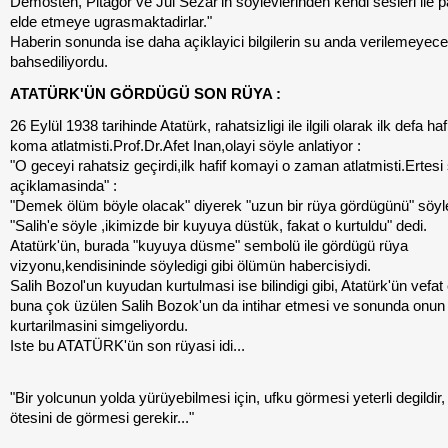
Demosten, Pitagor ve Jul Sezar'in söylevlerinden kendi sesleri ile p
elde etmeye ugrasmaktadirlar."
Haberin sonunda ise daha açiklayici bilgilerin su anda verilemeyec
bahsediliyordu.
ATATÜRK'ÜN GÖRDÜGÜ SON RÜYA :
26 Eylül 1938 tarihinde Atatürk, rahatsizligi ile ilgili olarak ilk defa hafi
koma atlatmisti.Prof.Dr.Afet Inan,olayi söyle anlatiyor :
"O geceyi rahatsiz geçirdi,ilk hafif komayi o zaman atlatmisti.Ertesi
açiklamasinda" :
"Demek ölüm böyle olacak" diyerek "uzun bir rüya gördügünü" söyl
"Salih'e söyle ,ikimizde bir kuyuya düstük, fakat o kurtuldu" dedi.
Atatürk'ün, burada "kuyuya düsme" sembolü ile gördügü rüya
vizyonu,kendisininde söyledigi gibi ölümün habercisiydi.
Salih Bozol'un kuyudan kurtulmasi ise bilindigi gibi, Atatürk'ün vefat 
buna çok üzülen Salih Bozok'un da intihar etmesi ve sonunda onun
kurtarilmasini simgeliyordu.
Iste bu ATATÜRK'ün son rüyasi idi...
"Bir yolcunun yolda yürüyebilmesi için, ufku görmesi yeterli degildir,
ötesini de görmesi gerekir..."