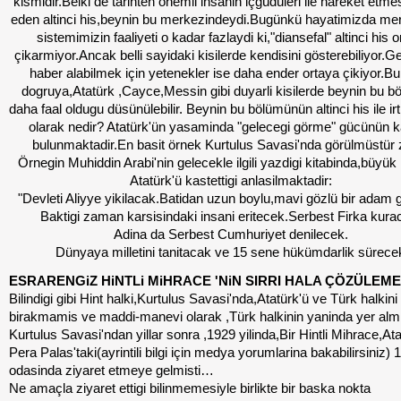
kismidir.Belki de tarihten önemli insanin içgüdüleri ile hareket etme
eden altinci his,beynin bu merkezindeydi.Bugünkü hayatimizda merk
sistemimizin faaliyeti o kadar fazlaydi ki,"diansefal" altinci his 
çikarmiyor.Ancak belli sayidaki kisilerde kendisini gösterebiliyor.G
haber alabilmek için yetenekler ise daha ender ortaya çikiyor.B
dogruya,Atatürk ,Cayce,Messin gibi duyarli kisilerde beynin bu 
daha faal oldugu düsünülebilir. Beynin bu bölümünün altinci his ile ir
olarak nedir? Atatürk'ün yasaminda "gelecegi görme" gücünün ka
bulunmaktadir.En basit örnek Kurtulus Savasi'nda görülmüstür 
Örnegin Muhiddin Arabi'nin gelecekle ilgili yazdigi kitabinda,büyük 
Atatürk'ü kastettigi anlasilmaktadir:
"Devleti Aliyye yikilacak.Batidan uzun boylu,mavi gözlü bir adam 
Baktigi zaman karsisindaki insani eritecek.Serbest Firka kur
Adina da Serbest Cumhuriyet denilecek.
Dünyaya milletini tanitacak ve 15 sene hükümdarlik sürece
ESRARENGiZ HiNTLi MiHRACE 'NiN SIRRI HALA ÇÖZÜLEM
Bilindigi gibi Hint halki,Kurtulus Savasi'nda,Atatürk'ü ve Türk halkini
birakmamis ve maddi-manevi olarak ,Türk halkinin yaninda yer almi
Kurtulus Savasi'ndan yillar sonra ,1929 yilinda,Bir Hintli Mihrace,Ata
Pera Palas'taki(ayrintili bilgi için medya yorumlarina bakabilirsiniz) 
odasinda ziyaret etmeye gelmisti…
Ne amaçla ziyaret ettigi bilinmemesiyle birlikte bir baska nokta