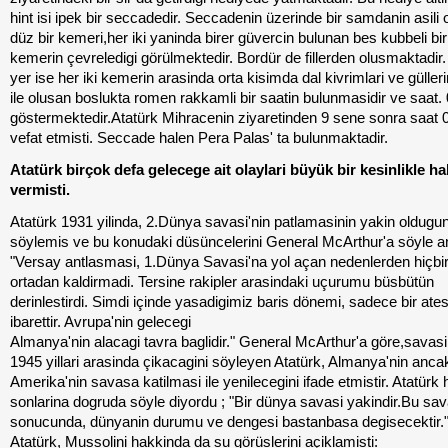
hint isi ipek bir seccadedir. Seccadenin üzerinde bir samdanin asili 
düz bir kemeri,her iki yaninda birer güvercin bulunan bes kubbeli bir
kemerin çevreledigi görülmektedir. Bordür de fillerden olusmaktadir. 
yer ise her iki kemerin arasinda orta kisimda dal kivrimlari ve güller
ile olusan boslukta romen rakkamli bir saatin bulunmasidir ve saat. 0
göstermektedir.Atatürk Mihracenin ziyaretinden 9 sene sonra saat 0
vefat etmisti. Seccade halen Pera Palas' ta bulunmaktadir.
Atatürk birçok defa gelecege ait olaylari büyük bir kesinlikle h
vermisti.
Atatürk 1931 yilinda, 2.Dünya savasi'nin patlamasinin yakin oldugu
söylemis ve bu konudaki düsüncelerini General McArthur'a söyle an
"Versay antlasmasi, 1.Dünya Savasi'na yol açan nedenlerden hiçbir
ortadan kaldirmadi. Tersine rakipler arasindaki uçurumu büsbütün
derinlestirdi. Simdi içinde yasadigimiz baris dönemi, sadece bir ate
ibarettir. Avrupa'nin gelecegi
Almanya'nin alacagi tavra baglidir." General McArthur'a göre,savas
1945 yillari arasinda çikacagini söyleyen Atatürk, Almanya'nin anca
Amerika'nin savasa katilmasi ile yenilecegini ifade etmistir. Atatürk 
sonlarina dogruda söyle diyordu ; "Bir dünya savasi yakindir.Bu sa
sonucunda, dünyanin durumu ve dengesi bastanbasa degisecektir.
Atatürk, Mussolini hakkinda da su görüslerini açiklamisti: