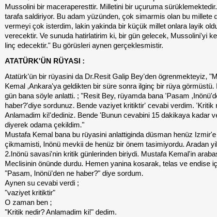
Mussolini bir maceraperesttir. Milletini bir uçuruma sürüklemektedir
tarafa saldiriyor. Bu adam yüzünden, çok simarmis olan bu millete d
vermeyi çok isterdim, lakin yakinda bir küçük millet onlara layik old
verecektir. Ve sunuda hatirlatirim ki, bir gün gelecek, Mussolini'yi ken
linç edecektir." Bu görüsleri aynen gerçeklesmistir.
ATATÜRK'ÜN RÜYASI :
Atatürk'ün bir rüyasini da Dr.Resit Galip Bey'den ögrenmekteyiz, "
Kemal ,Ankara'ya geldikten bir süre sonra ilginç bir rüya görmüstü. 
gün bana söyle anlatti. ; "Resit Bey, rüyamda bana 'Pasam ,Inönü'
haber?'diye sordunuz. Bende vaziyet kritiktir' cevabi verdim. 'Kritik 
Anlamadim ki!'dediniz. Bende 'Bunun cevabini 15 dakikaya kadar ve
diyerek odama çekildim."
Mustafa Kemal bana bu rüyasini anlattiginda düsman henüz Izmir'e
çikmamisti, Inönü mevkii de henüz bir önem tasimiyordu. Aradan yill
2.Inönü savasi'nin kritik günlerinden biriydi. Mustafa Kemal'in arabas
Meclisinin önünde durdu. Hemen yanina kosarak, telas ve endise iç
"Pasam, Inönü'den ne haber?" diye sordum.
Aynen su cevabi verdi ;
"vaziyet kritiktir"
O zaman ben ;
"Kritik nedir? Anlamadim ki!" dedim.