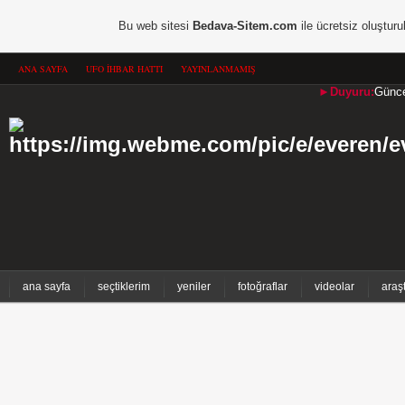
Bu web sitesi
Bedava-Sitem.com
ile ücretsiz oluşturu
ANA SAYFA
UFO İHBAR HATTI
YAYINLANMAMIŞ
►Duyuru:
Güncel
ana sayfa
seçtiklerim
yeniler
fotoğraflar
videolar
araş