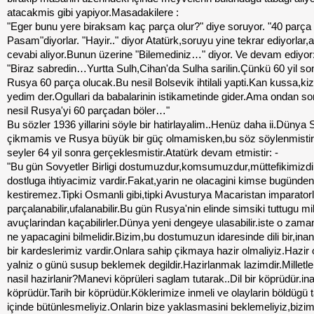
atacakmis gibi yapiyor.Masadakilere :
"Eger bunu yere biraksam kaç parça olur?" diye soruyor. "40 parça
Pasam"diyorlar. "Hayir.." diyor Atatürk,soruyu yine tekrar ediyorlar,
cevabi aliyor.Bunun üzerine "Bilemediniz…" diyor. Ve devam ediyor
"Biraz sabredin…Yurtta Sulh,Cihan'da Sulha sarilin.Çünkü 60 yil so
Rusya 60 parça olucak.Bu nesil Bolsevik ihtilali yapti.Kan kussa,kizi
yedim der.Ogullari da babalarinin istikametinde gider.Ama ondan so
nesil Rusya'yi 60 parçadan böler…"
Bu sözler 1936 yillarini söyle bir hatirlayalim..Henüz daha ii.Dünya 
çikmamis ve Rusya büyük bir güç olmamisken,bu söz söylenmistir.A
seyler 64 yil sonra gerçeklesmistir.Atatürk devam etmistir: -
"Bu gün Sovyetler Birligi dostumuzdur,komsumuzdur,müttefikimizdi
dostluga ihtiyacimiz vardir.Fakat,yarin ne olacagini kimse bugünden
kestiremez.Tipki Osmanli gibi,tipki Avusturya Macaristan imparatorl
parçalanabilir,ufalanabilir.Bu gün Rusya'nin elinde simsiki tuttugu mil
avuçlarindan kaçabilirler.Dünya yeni dengeye ulasabilir.iste o zama
ne yapacagini bilmelidir.Bizim,bu dostumuzun idaresinde dili bir,inan
bir kardeslerimiz vardir.Onlara sahip çikmaya hazir olmaliyiz.Hazir
yalniz o günü susup beklemek degildir.Hazirlanmak lazimdir.Milletl
nasil hazirlanir?Manevi köprüleri saglam tutarak..Dil bir köprüdür.ina
köprüdür.Tarih bir köprüdür.Köklerimize inmeli ve olaylarin böldügü t
içinde bütünlesmeliyiz.Onlarin bize yaklasmasini beklemeliyiz,bizim