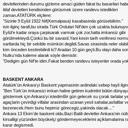
devletlerinden durumu gizleme amaci güden fakat bu basarilari hab
itilaf devletleri kendisinden görüsmek üzere randevu istedikleri
zaman.ATATÜRK elçilere:
"Sizinle 9 Eylül 1922 Nif(Kemalpasa) kasabasinda görüsebilirim."
isin ilginç tarafi,bu sirada Türk Ordulari Nif'den çok uzakta bulunuy
Eylül'e kadar oraya çarpisarak varmak çok zor,hatta imkansiz gibi
görülmekteydi.Çünkü bu bir savasti.Yani kesin tarih verilmesi norm
sartlarda hiç bir sekilde mümkün degildi.Savas sirasinda neler olabi
kim önceden kestirebilirdi ki? Aradan 10 gün geçti.Bu olayi daha so
Nutku'nda kaleme alarak söyle demistir:
"Dedigim gün Nif'te idim.Fakat benden randevu isteyenler orada y
BASKENT ANKARA
Atatürk'ün Ankara'yi Baskent yapmasinin ardindaki sebep hayli ilginç
"Ben Türk'ün imkansizi imkan haline getiren kudretini bütün dünyay
göstermek için Ankara'yi istedimBir gün gelecek su çorak tarlalar ye
agaçlarin çevirdigi villalar arasindan uzanan yesil sahalar,asfaltlar v
bezenecek.Hem bunu hepimiz görecegiz,yakinda olacak…"
Ankara 13 Ekim'de baskent oldu.Bazi Batili devletler Ankara'nin nü
kirsalligi yüzünden büyükelçi göndermeyeceklerini açiklamalarina 
karar degismedi.