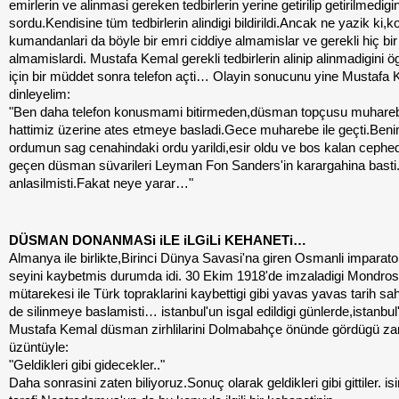
emirlerin ve alinmasi gereken tedbirlerin yerine getirilip getirilmedigin
sordu.Kendisine tüm tedbirlerin alindigi bildirildi.Ancak ne yazik ki,k
kumandanlari da böyle bir emri ciddiye almamislar ve gerekli hiç bir
almamislardi. Mustafa Kemal gerekli tedbirlerin alinip alinmadigini
için bir müddet sonra telefon açti… Olayin sonucunu yine Mustafa
dinleyelim:
"Ben daha telefon konusmami bitirmeden,düsman topçusu muhare
hattimiz üzerine ates etmeye basladi.Gece muharebe ile geçti.Ben
ordumun sag cenahindaki ordu yarildi,esir oldu ve bos kalan cephe
geçen düsman süvarileri Leyman Fon Sanders'in karargahina basti
anlasilmisti.Fakat neye yarar…"
DÜSMAN DONANMASi iLE iLGiLi KEHANETi…
Almanya ile birlikte,Birinci Dünya Savasi'na giren Osmanli imparato
seyini kaybetmis durumda idi. 30 Ekim 1918'de imzaladigi Mondros
mütarekesi ile Türk topraklarini kaybettigi gibi yavas yavas tarih s
de silinmeye baslamisti… istanbul'un isgal edildigi günlerde,istanbu
Mustafa Kemal düsman zirhlilarini Dolmabahçe önünde gördügü z
üzüntüyle:
"Geldikleri gibi gidecekler.."
Daha sonrasini zaten biliyoruz.Sonuç olarak geldikleri gibi gittiler. isi