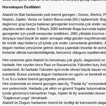
Horoskopun Özellikleri
Atatürk'ün Bati haritasinda yedi önemli gezegen ; Günes, Merkür, Pl
Neptün, Jüpiter, Venüs ve Satürn Basucunda (Mc) toplanmistir. Bog
degismez grup burçta toplanan gezegenler kozmosta çok ender ras
olaylara neden olurlar. 5 Mayis 2000 tarihinde Boga burcunda topla
gezegenler için çesitli senaryolar üretilirken, 1881 yilindaki kozmos
dünyaya nasil büyük bir adam armagan ettigi gözden kaçirilmamalid
bir mistik olayi binlerce yil içinde çok ender zamanlarda görebiliriz. 
dogum haritasi yeryüzüne gelmis dünya çapindaki insanlar ile astrol
kistaslar altinda karsilastirildiginda, benzersiz oldugunu ispatlamakta
Hint sistemine göre Atatürk'ün horoskopu çok güçlü, olaganüstü ve 
haritadir. Her seyden önce Rasi ve Navamsa'da Yükselen burç Asl
rastlamistir. Iki haritada Yükselen ayni evde olmasi büyük basari ve
isaretidir. Bunun yaninda dogum haritasinin en ugurlu ve bereketli ev
5 ve 9.cu evlere önemli gezegenler yerlesmistir.
Hint sisteminde en önemli gezegen olan Ay, "Parlak Ay" evresindedi
eve yerlesmistir. Haritada çok etkin ve gizemli Yogalar bulunmaktad
içinde gözümüzü kamastiran Yoga, Jüpiter ile Ay arasindaki olusan
"Gajakesari yoga" olmaktadir.
Atatürk'ün Dogum haritasinin önemli bir özelligi de karmasinin olag