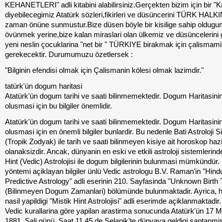
KEHANETLERI" adli kitabini alabilirsiniz.Gerçekten bizim için bir "K
diyebilecegimiz Atatürk sözleri,fikirleri ve düsüncerini TÜRK HALK
zaman önüne sunmustur.Bize düsen böyle bir kisilige sahip oldugu
övünmek yerine,bize kalan miraslari olan ülkemiz ve düsüncelerini ge
yeni neslin çocuklarina "net bir " TÜRKIYE birakmak için çalismam
gerekecektir. Durumumuzu özetlersek :
"Bilginin efendisi olmak için Çalismanin kölesi olmak lazimdir."
tatürk'ün dogum haritasi
Atatürk'ün dogum tarihi ve saati bilinmemektedir. Dogum Haritasini
olusmasi için bu bilgiler önemlidir.
Atatürk'ün dogum tarihi ve saati bilinmemektedir. Dogum Haritasini
olusmasi için en önemli bilgiler bunlardir. Bu nedenle Bati Astroloji S
(Tropik Zodyak) ile tarih ve saati bilinmeyen kisiye ait horoskop haz
olanaksizdir. Ancak, dünyanin en eski ve etkili astroloji sistemlerind
Hint (Vedic) Astrolojisi ile dogum bilgilerinin bulunmasi mümkündür.
yöntemi açiklayan bilgiler ünlü Vedic astrologu B.V. Raman'in "Hind
Predictive Astrology" adli eserinin 210. Sayfasinda "Unknown Birth
(Bilinmeyen Dogum Zamanlari) bölümünde bulunmaktadir. Ayrica, h
nasil yapildigi "Mistik Hint Astrolojisi" adli eserimde açiklanmaktadir.
Vedic kurallarina göre yapilan arastirma sonucunda Atatürk'ün 17 
1881, Sali günü, Saat 11.45 de Selanik'te dünyaya geldigi saptanmist