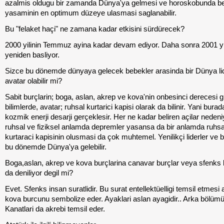
azalmis oldugu bir zamanda Dünya'ya gelmesi ve horoskobunda be
yasaminin en optimum düzeye ulasmasi saglanabilir.
Bu "felaket haçi" ne zamana kadar etkisini sürdürecek?
2000 yilinin Temmuz ayina kadar devam ediyor. Daha sonra 2001 yi
yeniden basliyor.
Sizce bu dönemde dünyaya gelecek bebekler arasinda bir Dünya lid
avatar olabilir mi?
Sabit burçlarin; boga, aslan, akrep ve kova'nin onbesinci derecesi gi
bilimlerde, avatar; ruhsal kurtarici kapisi olarak da bilinir. Yani burad
kozmik enerji desarji gerçeklesir. Her ne kadar beliren açilar nedeni
ruhsal ve fiziksel anlamda depremler yasansa da bir anlamda ruhsal
kurtaraci kapisinin olusmasi da çok muhtemel. Yenilikçi liderler ve b
bu dönemde Dünya'ya gelebilir.
Boga,aslan, akrep ve kova burçlarina canavar burçlar veya sfenks b
da deniliyor degil mi?
Evet. Sfenks insan suratlidir. Bu surat entellektüelligi temsil etmesi 
kova burcunu sembolize eder. Ayaklari aslan ayagidir.. Arka bölümü
Kanatlari da akrebi temsil eder.