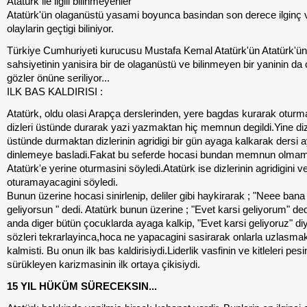
Atatürk ile ilgili bilinmeyenler
Atatürk'ün olaganüstü yasami boyunca basindan son derece ilginç 
olaylarin geçtigi biliniyor.
Türkiye Cumhuriyeti kurucusu Mustafa Kemal Atatürk'ün Atatürk'ün
sahsiyetinin yanisira bir de olaganüstü ve bilinmeyen bir yaninin da
gözler önüne seriliyor...
ILK BAS KALDIRISI :
Atatürk, oldu olasi Arapça derslerinden, yere bagdas kurarak oturm
dizleri üstünde durarak yazi yazmaktan hiç memnun degildi.Yine diz
üstünde durmaktan dizlerinin agridigi bir gün ayaga kalkarak dersi 
dinlemeye basladi.Fakat bu seferde hocasi bundan memnun olmami
Atatürk'e yerine oturmasini söyledi.Atatürk ise dizlerinin agridigini v
oturamayacagini söyledi.
Bunun üzerine hocasi sinirlenip, deliler gibi haykirarak ; "Neee bana
geliyorsun " dedi. Atatürk bunun üzerine ; "Evet karsi geliyorum" de
anda diger bütün çocuklarda ayaga kalkip, "Evet karsi geliyoruz" di
sözleri tekrarlayinca,hoca ne yapacagini sasirarak onlarla uzlasm
kalmisti. Bu onun ilk bas kaldirisiydi.Liderlik vasfinin ve kitleleri pes
sürükleyen karizmasinin ilk ortaya çikisiydi.
15 YIL HÜKÜM SÜRECEKSIN...