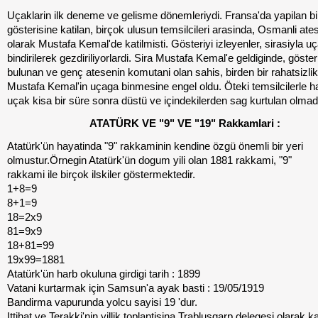
Uçaklarin ilk deneme ve gelisme dönemleriydi. Fransa'da yapilan b
gösterisine katilan, birçok ulusun temsilcileri arasinda, Osmanli ate
olarak Mustafa Kemal'de katilmisti. Gösteriyi izleyenler, sirasiyla u
bindirilerek gezdiriliyorlardi. Sira Mustafa Kemal'e geldiginde, göster
bulunan ve genç atesenin komutani olan sahis, birden bir rahatsizli
Mustafa Kemal'in uçaga binmesine engel oldu. Öteki temsilcilerle 
uçak kisa bir süre sonra düstü ve içindekilerden sag kurtulan olmad
ATATÜRK VE "9" VE "19" Rakkamlari :
Atatürk'ün hayatinda "9" rakkaminin kendine özgü önemli bir yeri
olmustur.Örnegin Atatürk'ün dogum yili olan 1881 rakkami, "9"
rakkami ile birçok ilskiler göstermektedir.
1+8=9
8+1=9
18=2x9
81=9x9
18+81=99
19x99=1881
Atatürk'ün harb okuluna girdigi tarih : 1899
Vatani kurtarmak için Samsun'a ayak basti : 19/05/1919
Bandirma vapurunda yolcu sayisi 19 'dur.
Ittihat ve Terakki'nin yillik toplantisina Trablusgarp delegesi olarak kat