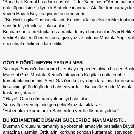
"Bana bak Kemal bu adam casus!…" der Sami pasa:"Aman pasam 
çok süphecisiniz" diyerek Atatürk'e inanmaz. Atatürk konusmayi k
yaveri Hayati Bey'i çagirir ve su emri verir:
-"Bu Hintli ingiliz Casusu olacak..Kendisini takip etsinler.Mektuplarin
sansürde çok dikkatli okusunlar..."
Bundan sonra mektuplar o zamanlar kimya hocasi olan Avni Refik 
verilir.Bir iki tecrübeden sonra gizli yazilar bulunur.Mustafa Sagir y
suçu itiraf ettirilir ve idam edilir.
GÖZLE GÖRÜLMEYEN YERi BiLMESi….
Sakarya Savasi'ndan sonra bir subay cepheden alinan bilgileri Ba
Maresal Gazi Mustafa Kemal'e okuyordu.Kagittaki notta cephe
komutanlarindan biri ,Seyit Gazi'nin kuzey-dogu tarafinda bir düsm
firkasinin göründügünden bahsediyordu… Bunun üzerinde Mustafa
kaslarini çatarak:
" Hayir!..Orada düsman yoktur..iyi baksinlar.."
Subay ögle yemeginde geri geldi.Biraz da sikilarak: -
"Haber aldim komutanim.Bahsedilen yerde düsman yoktur."
BU KEHANETiNE DÜSMAN GÜÇLERi DE iNANMAMiSTi…
Düsman Ordusu'nu tamamiyla yoketmek amaciyla baslatilan Büyü
amacina ulasmisti.Ordularini korkunç sondan kurtarmak isteyecek ol