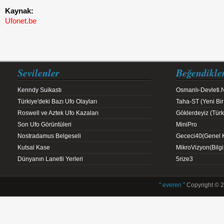
Kaynak:
Ufonet.be
Sevilenler
Beğendikle
Kenndy Suikastı
Osmanlı-Devleti.
Türkiye'deki Bazı Ufo Olayları
Taha-ST (Yeni Bir
Roswell ve Aztek Ufo Kazaları
Göklerdeyiz (Türk 
Son Ufo Görüntüleri
MiniPro
Nostradamus Belgeseli
Gececi40(Genel K
Kutsal Kase
MikroVizyon(Bilg
Dünyanın Lanetli Yerleri
5rize3
" everen "
Copyright © 2