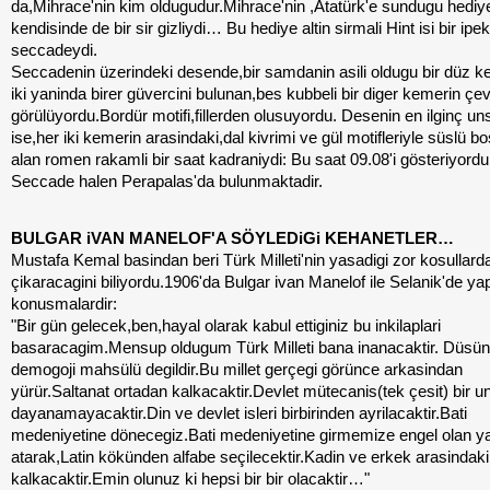
da,Mihrace'nin kim oldugudur.Mihrace'nin ,Atatürk'e sundugu hediy
kendisinde de bir sir gizliydi… Bu hediye altin sirmali Hint isi bir ipek
seccadeydi.
Seccadenin üzerindeki desende,bir samdanin asili oldugu bir düz k
iki yaninda birer güvercini bulunan,bes kubbeli bir diger kemerin çevr
görülüyordu.Bordür motifi,fillerden olusuyordu. Desenin en ilginç un
ise,her iki kemerin arasindaki,dal kivrimi ve gül motifleriyle süslü b
alan romen rakamli bir saat kadraniydi: Bu saat 09.08'i gösteriyordu
Seccade halen Perapalas'da bulunmaktadir.
BULGAR iVAN MANELOF'A SÖYLEDiGi KEHANETLER…
Mustafa Kemal basindan beri Türk Milleti'nin yasadigi zor kosullarda
çikaracagini biliyordu.1906'da Bulgar ivan Manelof ile Selanik'de yap
konusmalardir:
"Bir gün gelecek,ben,hayal olarak kabul ettiginiz bu inkilaplari
basaracagim.Mensup oldugum Türk Milleti bana inanacaktir. Düsü
demogoji mahsülü degildir.Bu millet gerçegi görünce arkasindan
yürür.Saltanat ortadan kalkacaktir.Devlet mütecanis(tek çesit) bir u
dayanamayacaktir.Din ve devlet isleri birbirinden ayrilacaktir.Bati
medeniyetine dönecegiz.Bati medeniyetine girmemize engel olan ya
atarak,Latin kökünden alfabe seçilecektir.Kadin ve erkek arasindaki 
kalkacaktir.Emin olunuz ki hepsi bir bir olacaktir…"