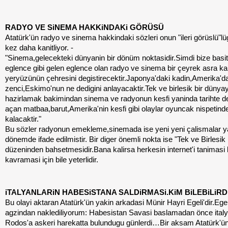
RADYO VE SiNEMA HAKKiNDAKi GÖRÜSÜ
Atatürk'ün radyo ve sinema hakkindaki sözleri onun "ileri görüslü"lü
kez daha kanitliyor. -
"Sinema,gelecekteki dünyanin bir dönüm noktasidir.Simdi bize basit
eglence gibi gelen eglence olan radyo ve sinema bir çeyrek asra k
yeryüzünün çehresini degistirecektir.Japonya'daki kadin,Amerika'd
zenci,Eskimo'nun ne dedigini anlayacaktir.Tek ve birlesik bir dünyay
hazirlamak bakimindan sinema ve radyonun kesfi yaninda tarihte de
açan matbaa,barut,Amerika'nin kesfi gibi olaylar oyuncak nispetind
kalacaktir."
Bu sözler radyonun emekleme,sinemada ise yeni yeni çalismalar yap
dönemde ifade edilmistir. Bir diger önemli nokta ise "Tek ve Birlesi
düzeninden bahsetmesidir.Bana kalirsa herkesin internet'i tanimasi 
kavramasi için bile yeterlidir.
iTALYANLARiN HABESiSTANA SALDiRMASi.KiM BiLEBiLiRD
Bu olayi aktaran Atatürk'ün yakin arkadasi Münir Hayri Egeli'dir.Egel
agzindan naklediliyorum: Habesistan Savasi baslamadan önce italy
Rodos'a askeri harekatta bulundugu günlerdi…Bir aksam Atatürk'ü