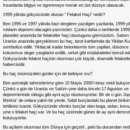
Insanlarda bilgiye ve ögrenmeye merak en üst düzeye ulasacak.
1999 yilinda gökyüzünde olusan " Felaket Haçi" nedir?
Ben 1995 ve 1997 yilinda bazi dergilere yazdigim yazilarda, 1999 yil
ruhlarin depremi olacagini yazmistim. Çünkü daha o tarihlerde 1999 
planetler arasinda bir felaketler haçi olustugunu görmüstüm. Satürn
Uranüs arasinda gerçeklesen bu haç, tarot kartlarinda da Yikilan Kul
sembolize edilir. Yikilacak kadar betonlasmis tüm yapilari, düsünce y
kokusmus deger yargilarini evlilik, sirket gibi müdahaleleri temsil ed
Gökyüzünde felaket haçinin olusmasi çok büyük, dramatik felaketle
habercisidir.
Bu haç önümüzdeki günler için de beliriyor mu?
Ben astrolojik tahminlerime göre 10 Mayis 2000'i biraz riskli buluyo
Çünkü o gün de Uranüs ve Satürn yine daha önceki 17 Agustos ve
depremlerinde oldugu gibi ayni açiyi olusturuyorlar. Bir de o gün Jüp
Merkür' de onlara yakin bir yerde. Sabit burçlardaki bu planet birikim
tehlikesi isareti. Gökyüzünde sfenks burçlar olan boga, aslan, kova
yine o felaket haçi var. Ve bu haç üzerinde günes ile ay ayni derece
bulusuyorlar.
Bu açilarin olusmasi tüm Dünya için geçerli , peki bu durumdan ne