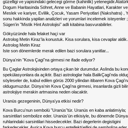
güzelligi ve yapisindaki gelecegi görme (kahinlik) yetenegidir.Atatür
Dogum Haritasinda Söhret, Anne ve Babanin Hayatlari, Karakter ve K
Meslek ve kariyer, Evlilik, Çocuk, Yasam Periyotlari (Nakshatra) ,
sonu hakkinda yapilan analizleri ve yorumlari incelemek isteyenler 
Sügen'in "Mistik Hint Astrolojisi" adli kitabina basvurabilirler.
Gökyüzünde hala felaket haçi var
Astrolog Metin Kiraz'la konustuk. Kisa sorulara, kisa cevaplar aldik
Astrolog Metin Kiraz
Iste son dönemlerde merak edilen bazi sorulara yanitlar...
Dünya'nin "Kova Çagi"na girmesi ne ifade ediyor?
Bu Çaglar Astrolojisinden ortaya çikan bir durumdur. Aslinda bu kon
spekülasyonlara da açiktir. Bazi astrologlar hala BalikÇagi'nda ol
söyleseler de, kabul edilen görüs 2000 yilindan itibaren Kova Çagi'n
oldugumuzdur. Dünya'nin Kova Çagi'na girmesi, insanlarda gizli bili
astrolojiye merakin artmasina neden olacaktir.
Uranüs gezegeninin, Dünya'ya etkisi nedir?
Kova Burcu'nun sembolü "Uranüs"tür. Uranüs en kaba anlatimiyla;
sarsintilari sembolize eder. Uranüs'ün etkisiyle, bu dönemde Dünya 
ruhlarindaki sarsintilari hissedecekler. Bazi degerlerin degistigini
farkedecekler. Ayrica Kova burcu entellektüelligi de sembolize eder.