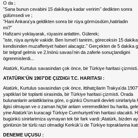
O da ;
"Sana bunun cevabini 15 dakikaya kadar veririm" dedikten sonra
gülümsedi ve ;
"Hani Ankara'ya geldikten sonra bir rüya görmüsdüm,hatirladin
mi?"
Hafizami yoklayarak, rüyasini anlattim. Gülerek;
"iste, rüya ayniyle vakidir. Ben Ismet'i tanirim, göreceksin 15 dakik
kendisinden muzafferiyet haberi alacagiz." Gerçekten de 5 dakika
bir telgraf gelmis ve 2.Inönü savasi'nin da zaferle sonuçlandigini
ögrenmislerdi...
Atatürk, Kurtulus savasindan çok önce, bir Türkiye haritasi çizmisti.
ATATÜRK'ÜN 1907'DE ÇIZDIGI T.C. HARITASI :
Atatürk, Kurtulus savasindan çok önce, ittihatçilarin Trakya'da 1907
yaptiklari bir toplanti sirasinda, bir Türkiye haritasi çizmisti. Orada
bulunanlarin anlattiklarina göre, o günkü Osmanli devleti sinirlariyla 
ilgisi olmayan ve o zaman hiçbir anlam veremedikleri bu harita, gel
yine Atatürk'ün kuracagi Türkiye Cumhuriyeti'nin haritasi olacakti. H
bugünkü sinirlarimiza uymayan tek bir fark vardi ;Atatürk, bizden a
gönlünün bir türlü razi olmadigi Kerkük'ü de Türkiye topraklarina kat
DENEME UÇUSU :