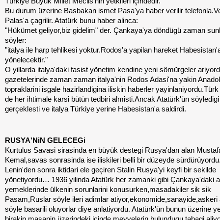
Türkiye Büyük Millet Meclis'nin yetkileri içindedir."
Bu durum üzerine Basbakan ismet Pasa'ya haber verilir telefonla.
Palas'a çagrilir. Atatürk bunu haber alinca:
"Hükümet geliyor,biz gidelim" der. Çankaya'ya döndügü zaman sunl
söyler:
"italya ile harp tehlikesi yoktur.Rodos'a yapilan hareket Habesistan'
yönelecektir."
O yillarda italya'daki fasist yönetim kendine yeni sömürgeler ariyo
gazetelerinde zaman zaman italya'nin Rodos Adasi'na yakin Anado
topraklarini isgale hazirlandigina iliskin haberler yayinlaniyordu.Tür
de her ihtimale karsi bütün tedbiri almisti.Ancak Atatürk'ün söyledigi
gerçeklesti ve italya Türkiye yerine Habesistan'a saldirdi.
RUSYA'NiN GELECEGi
Kurtulus Savasi sirasinda en büyük destegi Rusya'dan alan Mustaf
Kemal,savas sonrasinda ise iliskileri belli bir düzeyde sürdürüyord
Lenin'den sonra iktidari ele geçiren Stalin Rusya'yi keyfi bir sekilde
yönetiyordu… 1936 yilinda Atatürk her zamanki gibi Çankaya'daki
yemeklerinde ülkenin sorunlarini konusurken,masadakiler sik sik
Pasam,Ruslar söyle ileri adimlar atiyor,ekonomide,sanayide,askeri
söyle basarili oluyorlar diye anlatiyordu. Atatürk'ün bunun üzerine 
birakip masanin üzerindeki içinde meyvelerin bulundugu tabagi aliy