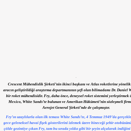
Crescent Mühendislik Şirketi’nin ikinci başkanı ve Atlas roketlerine yöneli
aracın geliştirildiği araştırma departmanının şefi olan bilimadamı Dr. Daniel 
bir roket mühendisidir. Fry, daha önce, deneysel roket sistemini yerleştirmek
Mexico, White Sands’te bulunan ve Amerikan Hükümeti’nin sözleşmeli firm
Aerojet General Şirketi’nde de çalışmıştır.
Fry’ın uzaylılarla olan ilk teması White Sands’te, 4 Temmuz 1949’da gerçekle
gece geleneksel havai fişek gösterilerini izlemek üzere bineceği şehir otobüsün
çölde gezintiye çıkan Fry, tam bu sırada yıldız gibi bir şeyin alçalarak indiğin