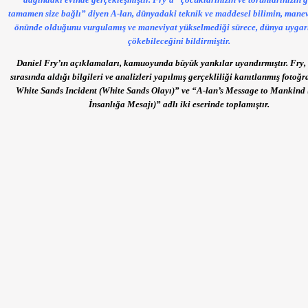
tamamen size bağlı” diyen A-lan, dünyadaki teknik ve maddesel bilimin, manev
önünde olduğunu vurgulamış ve maneviyat yükselmediği sürece, dünya uygarl
çökebileceğini bildirmiştir.
Daniel Fry’ın açıklamaları, kamuoyunda büyük yankılar uyandırmıştır. Fry,
sırasında aldığı bilgileri ve analizleri yapılmış gerçekliliği kanıtlanmış fotoğr
White Sands Incident (White Sands Olayı)” ve “A-lan’s Message to Mankind 
İnsanlığa Mesajı)” adlı iki eserinde toplamıştır.