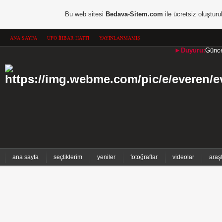
Bu web sitesi
Bedava-Sitem.com
ile ücretsiz oluşturu
ANA SAYFA
UFO İHBAR HATTI
YAYINLANMAMIŞ
►Duyuru:
Güncel
ana sayfa
seçtiklerim
yeniler
fotoğraflar
videolar
araş