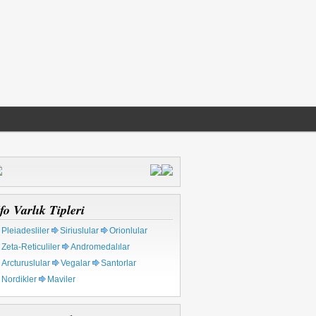
fo Varlık Tipleri
Pleiadesliler
Siriuslular
Orionlular
Zeta-Reticuliler
Andromedalılar
Arcturuslular
Vegalar
Santorlar
Nordikler
Maviler