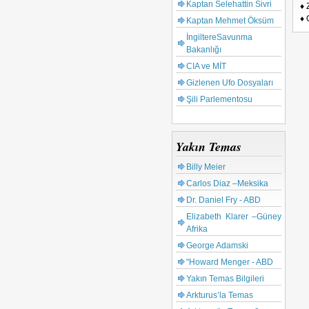
Kaptan Selehattin Sivri
♦ 
♦ 
Kaptan Mehmet Öksüm
İngiltereSavunma
Bakanlığı
CIA ve MİT
Gizlenen Ufo Dosyaları
Şili Parlementosu
Yakın Temas
Billy Meier
Carlos Diaz –Meksika
Dr. Daniel Fry - ABD
Elizabeth Klarer –Güney
Afrika
George Adamski
"Howard Menger - ABD
Yakın Temas Bilgileri
Arkturus’la Temas