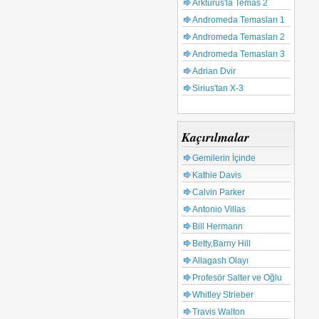
Arkturus'la Temas 2
Andromeda Temasları 1
Andromeda Temasları 2
Andromeda Temasları 3
Adrian Dvir
Sirius'tan X-3
Kaçırılmalar
Gemilerin İçinde
Kathie Davis
Calvin Parker
Antonio Villas
Bill Hermann
Betty,Barny Hill
Allagash Olayı
Profesör Salter ve Oğlu
Whitley Strieber
Travis Walton