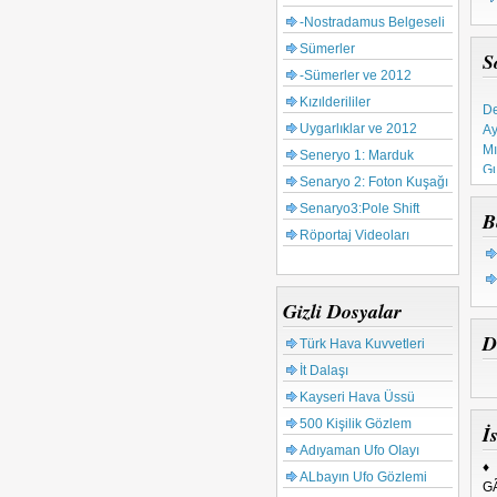
-Nostradamus Belgeseli
Sümerler
S
-Sümerler ve 2012
De
Kızılderililer
Ay
Uygarlıklar ve 2012
Mı
Seneryo 1: Marduk
Gu
Ta
Senaryo 2: Foton Kuşağı
Ku
Senaryo3:Pole Shift
B
65
Röportaj Videoları
Tü
Gizli Dosyalar
D
Türk Hava Kuvvetleri
İt Dalaşı
Kayseri Hava Üssü
500 Kişilik Gözlem
İs
Adıyaman Ufo OIayı
♦
ALbayın Ufo Gözlemi
GÃ