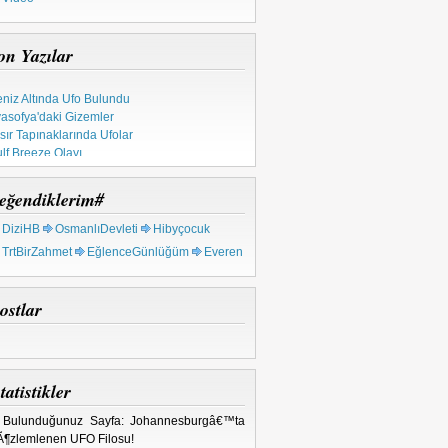
on Yazılar
niz Altında Ufo Bulundu
asofya'daki Gizemler
sır Tapınaklarında Ufolar
lf Breeze Olayı
pınak Şövalyeleri
tsal Ahid Sandığı
eğendiklerim#
 Milyon Yıllık Metal
rkiye'deki Ufo Olayları
DiziHB
OsmanlıDevleti
Hibyçocuk
TrtBirZahmet
EğlenceGünlüğüm
Everen
ostlar
tatistikler
 Bulunduğunuz Sayfa: Johannesburgâ€™ta
¶zlemlenen UFO Filosu!