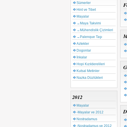
Sümerler
F
Hint ve Tibet
Mayalar
→Maya Takvimi
→Mühendislik Çizimleri
M
→Palenque Taşı
Aztekler
Dogonlar
İnkalar
Hopi Kızılderelileri
G
Kutsal Metinler
Nazka Düzlükleri
2012
Mayalar
D
-Mayalar ve 2012
Nostradamus
-Nostradamus ve 2012