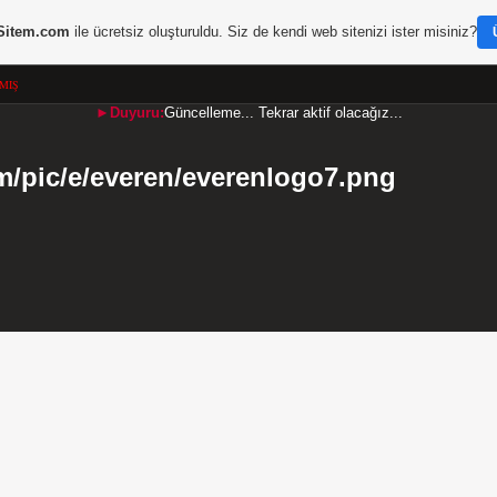
Sitem.com
ile ücretsiz oluşturuldu. Siz de kendi web sitenizi ister misiniz?
MIŞ
►Duyuru:
Güncelleme... Tekrar aktif olacağız...