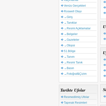
Kaçırılanlar
Venüs Gerçekleri
Roswell Olayı
→Giriş
→Tanıklar
U
→Resmi Açıklamalar
→Belgeler
→Gazeteler
→Otopsi
51.Bölge
U
→Tanım
→Resmi Tanık
→Basın
→Fotoğraf&Çizim
S
Tarihte Ufolar
Resmedilmiş Ufolar
Tapınak Resimleri