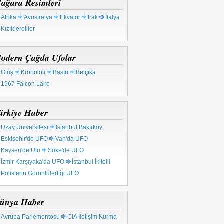
ağara Resimleri
Afrika
Avustralya
Ekvator
Irak
İtalya
Kızıldereliler
odern Çağda Ufolar
Giriş
Kronoloji
Basın
Belçika
1967 Falcon Lake
ürkiye Haber
Uzay Üniversitesi
İstanbul Bakırköy
Eskişehir'de UFO
Van'da UFO
Kayseri'de Ufo
Söke'de UFO
İzmir Karşıyaka'da UFO
İstanbul İkitelli
Polislerin Görüntülediği UFO
ünya Haber
Avrupa Parlementosu
CIA İletişim Kurma