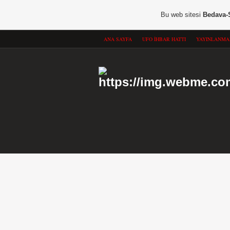
Bu web sitesi
Bedava-
ANA SAYFA
UFO İHBAR HATTI
YAYINLANMA