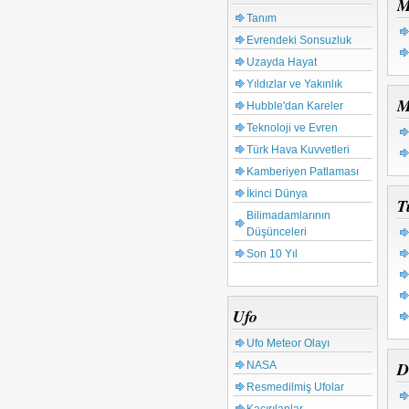
M
Tanım
Evrendeki Sonsuzluk
Uzayda Hayat
Yıldızlar ve Yakınlık
M
Hubble'dan Kareler
Teknoloji ve Evren
Türk Hava Kuvvetleri
Kamberiyen Patlaması
İkinci Dünya
T
Bilimadamlarının
Düşünceleri
Son 10 Yıl
Ufo
Ufo Meteor Olayı
D
NASA
Resmedilmiş Ufolar