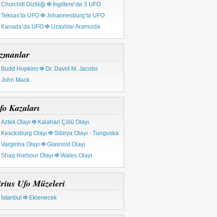
Churchill Gizliliği
İngiltere’de 3 UFO
Teksas’ta UFO
Johannesburg’ta UFO
Kanada’da UFO
Uzaylılar Aramızda
zmanlar
Budd Hopkins
Dr. David M. Jacobs
John Mack
fo Kazaları
Aztek Olayı
Kalahari Çölü Olayı
Kescksburg Olayı
Sibirya Olayı - Tunguska
Varginha Olayı
Glasnost Olayı
Shaq Harbour Olayı
Wales Olayı
irius Ufo Müzeleri
İstanbul
Eklenecek