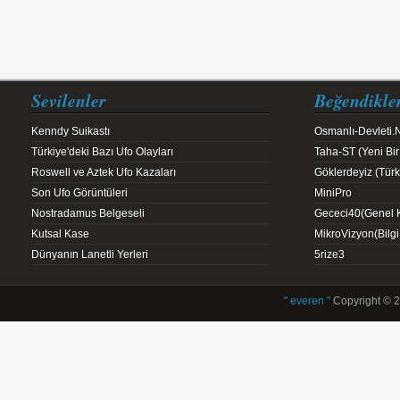
Sevilenler
Beğendikle
Kenndy Suikastı
Osmanlı-Devleti.
Türkiye'deki Bazı Ufo Olayları
Taha-ST (Yeni Bir
Roswell ve Aztek Ufo Kazaları
Göklerdeyiz (Türk 
Son Ufo Görüntüleri
MiniPro
Nostradamus Belgeseli
Gececi40(Genel K
Kutsal Kase
MikroVizyon(Bilg
Dünyanın Lanetli Yerleri
5rize3
" everen "
Copyright © 2