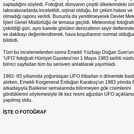
saptadığını söyledi. Fotoğraf, dünyanın çeşitli ülkelerindeki ün
laboratuvarlarda inceletildi, orjinal olduğu, bir çekim hatası ve 
olmadığı raporu verildi. Bununla da yenitilmeyerek Devlet Met
İşleri Genel Müdürlüğü ile temasa geçildi. Meteoroloji fotoğraf
çekildiği gün, aynı karede görülen denizaltının seyir defterinde
ve dakikayı değenlendirerek, hava koşullarının normal olduğ
bildirdi.
Tüm bu incelemelerden sonra Emekli Yüzbaşı Doğan Sum'un 
‘UFO’ fotoğrafı Hürriyet Gazetesi'nin 1 Mayıs 1983 tarihli nüs
birinci sayfadan tüm bu serüven anlatılarak yayımladı.
1982- 83 yıllarında yoğunlaşan UFO ihbarları o dönemde bas
alırken, Emekli Korgeneral Erdoğan Karakuş'un 1983 yılında 
arkadaşıyla Balıkesir semalarında bilinmeyen gök cisimlerini
gördüklerini söylemesiyle ilk kez resmi ağızdan UFO açıklama
yapılmış oldu.
İŞTE O FOTOĞRAF