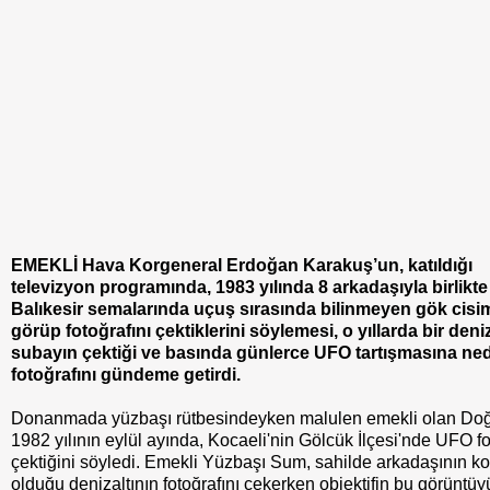
EMEKLİ Hava Korgeneral Erdoğan Karakuş’un, katıldığı
televizyon programında, 1983 yılında 8 arkadaşıyla birlikte
Balıkesir semalarında uçuş sırasında bilinmeyen gök cisim
görüp fotoğrafını çektiklerini söylemesi, o yıllarda bir deni
subayın çektiği ve basında günlerce UFO tartışmasına ne
fotoğrafını gündeme getirdi.
Donanmada yüzbaşı rütbesindeyken malulen emekli olan Do
1982 yılının eylül ayında, Kocaeli'nin Gölcük İlçesi'nde UFO fo
çektiğini söyledi. Emekli Yüzbaşı Sum, sahilde arkadaşının 
olduğu denizaltının fotoğrafını çekerken objektifin bu görüntüy