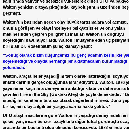
kaldırımda yatıyor ve sessizce yükselerek giden UFO’ya bakıyo
Walton yeniden ortaya çıktığında, kayboluşunun üzerinden be
geçmişti.
Walton’un başından geçen olay büyük tartışmalara yol açmıştı, 
onunla görüşen ve olayı inceleyen psikyatristler ve onu yalan
makinesinden geçiren poligraf uzmanları Walton’un doğruyu
söylediğini savunuyorlardı. Walton’ı muayene eden üç psikyatr
biri olan Dr. Rosenbaum şu açıklamayı yaptı:
“Sonuç olarak bizim düşüncemiz bu genç adamın kesinlikle ya
söylemediği ve olayda herhangi bir aldatmacanın bulunmadığı
yolundadır.”
Walton, araçta neler yaşadığını tam olarak hatırladığını söylüyo
anlattıklarının gerçek olduğunda ısrar ediyordu. Walton, 1978 y
yayınlanan kaçırılma deneyimini anlattığı kitabı ve daha sonra f
çevrilen Fire in the Sky (Gökteki Ateş)’de şöyle demektedir: “B
istediğim, kanıtların tarafsız olarak değerlendirilmesi. Bunu y
bir kişinin olayla ilgili bir yargıya varma hakkı yoktur.”
UFO araştırmacılarına göre Walton’ın yaşadığı deneyimdeki en i
çekici yan, insan-benzeri uzaylılarla diğer tuhaf görünüşlü uzay
arasında bir bağlantı olup olmadığı konusuydu. 1978 yılında yap