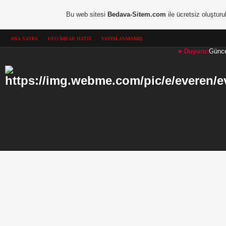
Bu web sitesi
Bedava-Sitem.com
ile ücretsiz oluşturu
ANA SAYFA
UFO İHBAR HATTI
YAYINLANMAMIŞ
►Duyuru:
Güncel