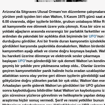
Arizona’da Sitgraves Ulusal Ormanı’nın düzenleme çalışmaları
yürüten yedi işçiden biri olan Walton, 5 Kasım 1975 günü saat
6.00 civarında, diğer işçilerle birlikte, grubun ustabaşısı Mike 
ait kamyonetle eve dönmek üzere yola çıkmıştı. Kısa bir süre s
yoldaki ağaçların arasında esrarengiz bir parlaklık farkettiler ve
ardından da yakındaki bir açıklıkta disk biçiminde bir
UFO
’nun
durduğunu gördüler. Ani bir frenle duran kamyonetin içindekile
gördükleri karşısında şaşkınlıkla donakalırken, Walton birdenbi
kamyonetten aşağı atladı ve cisme doğru koşmaya başladı. Wa
bu hareketi üzerine dönmeye ve elektronik sesler çıkarmaya
başlayan
UFO
’nun gönderdiği bir ışık demeti Walton’un kendi
geçmiş bir şekilde yere yıkılmasına sebep oldu.. Olanlar üzerin
geçiren kamyonettekiler panik halinde hızla oradan uzaklaştılar.
atlattıktan sonra olay yerine geri dönen işçilerin görebildiği sa
gökyüzüne doğru yükselen parlak bir ışık oldu; Walton’dan ese
Arkadaşları şerife giderek Walton’un gördükleri bir UFO gözl
sonra kaybolduğunu bildirdiler fakat Walton’un kayboluşunu izl
gün süresince yüzlerce görevlinin ve helikopterle yapılan detay
araştırma hiçbir sonuç vermedi. Şerif ve resmi yetkililer bunun