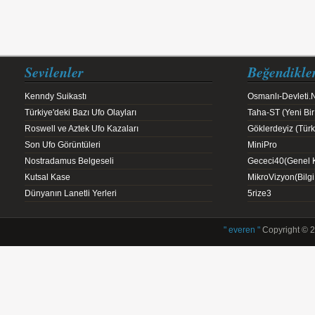
Sevilenler
Beğendikle
Kenndy Suikastı
Osmanlı-Devleti.
Türkiye'deki Bazı Ufo Olayları
Taha-ST (Yeni Bir
Roswell ve Aztek Ufo Kazaları
Göklerdeyiz (Türk 
Son Ufo Görüntüleri
MiniPro
Nostradamus Belgeseli
Gececi40(Genel K
Kutsal Kase
MikroVizyon(Bilg
Dünyanın Lanetli Yerleri
5rize3
" everen "
Copyright © 2