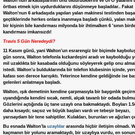
Walton'nun arkadaşlarının onu öldürdüklerini ve UFO yalanını
örtbas etmek için uydurduklarını düşünmeye başladılar.. Fakat
Walton'nun 6 arkadaşıda yapılan yalan makinesi testinden başa
geçtiklerinde herkes onlara inanmaya başladı çünkü, yalan mak
bir kişinin bile kandırması milyonda bir ihtimalken 6 'sının bird
kandırması imkansızdı!
Travis 5 Gün Neredeydi?
11 Kasım günü, yani Walton’un esrarengiz bir biçimde kaybol
gün sonra, Walton telefonla kızkardeşini aradı ve kaybolduğu 
mil uzaklıkta bir kasabada olduğunu söyleyerek gelip onu almal
istedi. Walton’u bulduklarında bir telefon klubesinin içinde, ye
kafası son derece karışıktı. Yeterince kendine geldiğinde ise ba
gelenleri anlatmaya başladı.
Walton, ışık demetinin kendine çarpmasıyla bir baygınlık geçir
uyandığında kendini sıcak, nemli, alçak tavanlı bir odada bulmu
Gözlerini açtığında üç tane uzaylı ona bakmaktaydı. Boyları 1.
daha kısaydı; saçsız ve büyük başları vardı ve tebeşir beyazı,
yarısaydam bir tene sahiptiler. Kulakları, burunları ve ağızları ç
Bu esnada Walton’la
uzaylılar
arasında hiçbir iletişim olmadı. W
kaçmanın bir yolunu aramaktaydı, bir uzaylıya vurdu, en sonu