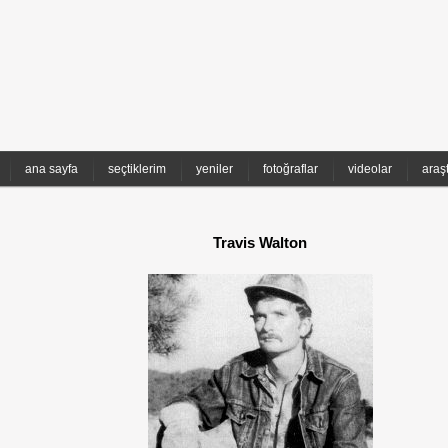
ana sayfa
seçtiklerim
yeniler
fotoğraflar
videolar
araş
Travis Walton