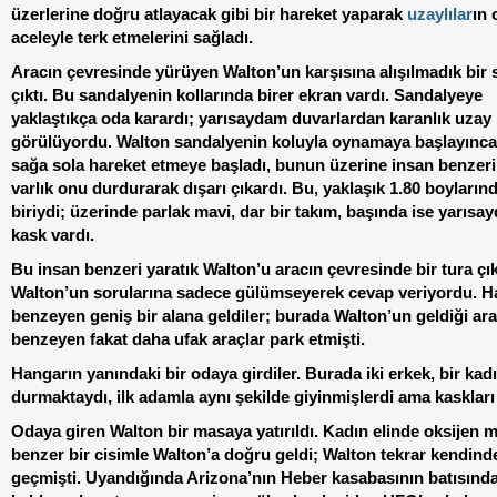
üzerlerine doğru atlayacak gibi bir hareket yaparak
uzaylılar
ın 
aceleyle terk etmelerini sağladı.
Aracın çevresinde yürüyen Walton’un karşısına alışılmadık bir
çıktı. Bu sandalyenin kollarında birer ekran vardı. Sandalyeye
yaklaştıkça oda karardı; yarısaydam duvarlardan karanlık uzay
görülüyordu. Walton sandalyenin koluyla oynamaya başlayınca
sağa sola hareket etmeye başladı, bunun üzerine insan benzeri
varlık onu durdurarak dışarı çıkardı. Bu, yaklaşık 1.80 boylarınd
biriydi; üzerinde parlak mavi, dar bir takım, başında ise yarısa
kask vardı.
Bu insan benzeri yaratık Walton’u aracın çevresinde bir tura çık
Walton’un sorularına sadece gülümseyerek cevap veriyordu. 
benzeyen geniş bir alana geldiler; burada Walton’un geldiği ar
benzeyen fakat daha ufak araçlar park etmişti.
Hangarın yanındaki bir odaya girdiler. Burada iki erkek, bir kad
durmaktaydı, ilk adamla aynı şekilde giyinmişlerdi ama kaskları
Odaya giren Walton bir masaya yatırıldı. Kadın elinde oksijen 
benzer bir cisimle Walton’a doğru geldi; Walton tekrar kendind
geçmişti. Uyandığında Arizona’nın Heber kasabasının batısında