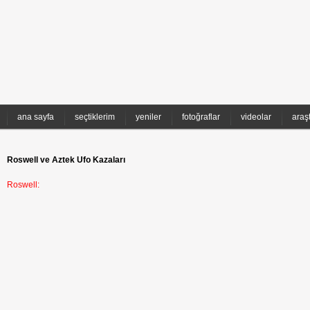
ana sayfa
seçtiklerim
yeniler
fotoğraflar
videolar
araş
Roswell ve Aztek Ufo Kazaları
Roswell: