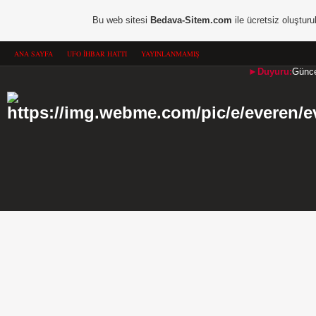
Bu web sitesi
Bedava-Sitem.com
ile ücretsiz oluşturu
ANA SAYFA
UFO İHBAR HATTI
YAYINLANMAMIŞ
►Duyuru:
Güncel