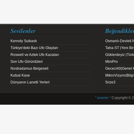
Sevilenler
Beğendikle
Kenndy Suikastı
Osmanlı-Devleti.
Türkiye'deki Bazı Ufo Olayları
Taha-ST (Yeni Bir
Roswell ve Aztek Ufo Kazaları
Göklerdeyiz (Türk 
Son Ufo Görüntüleri
MiniPro
Nostradamus Belgeseli
Gececi40(Genel K
Kutsal Kase
MikroVizyon(Bilg
Dünyanın Lanetli Yerleri
5rize3
" everen "
Copyright © 2