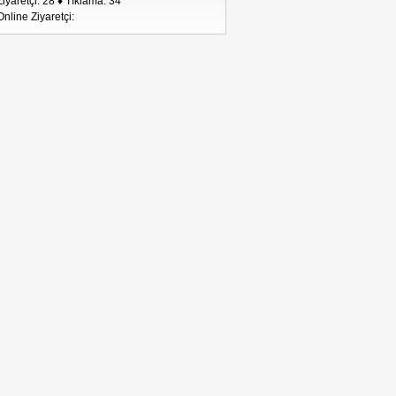
Ziyaretçi: 28 ♦ Tıklama: 34
Online Ziyaretçi: