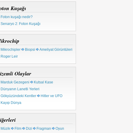
oton Kuşağı
Foton kuşağı nedir?
Senaryo 2: Foton Kuşağı
ikrochip
Mikrochipler
Biopsi
Ameliyat Görüntüleri
Roger Leir
izemli Olaylar
Marduk Gezegeni
Kutsal Kase
Dünyanın Lanetli Yerleri
Gökyüzündeki Kentler
Hitler ve UFO
Kayıp Dünya
iğerleri
Müzik
Film
Dizi
Fragman
Oyun
niz Altında Ufo Bulundu