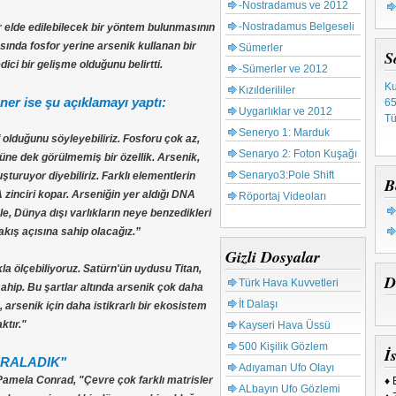
-Nostradamus ve 2012
Ay
-Nostradamus Belgeseli
or elde edilebilecek bir yöntem bulunmasının
Mı
nda fosfor yerine arsenik kullanan bir
Gu
Sümerler
S
Ta
ci bir gelişme olduğunu belirtti.
-Sümerler ve 2012
Ku
Kızılderililer
65
er ise şu açıklamayı yaptı:
Tü
Uygarlıklar ve 2012
Seneryo 1: Marduk
 olduğunu söyleyebiliriz. Fosforu çok az,
Senaryo 2: Foton Kuşağı
güne dek görülmemiş bir özellik. Arsenik,
Senaryo3:Pole Shift
turuyor diyebiliriz. Farklı elementlerin
B
 zinciri kopar. Arseniğin yer aldığı DNA
Röportaj Videoları
, Dünya dışı varlıkların neye benzedikleri
kış açısına sahip olacağız.”
Gizli Dosyalar
la ölçebiliyoruz. Satürn'ün uydusu Titan,
D
Türk Hava Kuvvetleri
hip. Bu şartlar altında arsenik çok daha
İt Dalaşı
, arsenik için daha istikrarlı bir ekosistem
ktır."
Kayseri Hava Üssü
500 Kişilik Gözlem
İs
ARALADIK"
Adıyaman Ufo OIayı
Pamela Conrad, "Çevre çok farklı matrisler
♦ 
ALbayın Ufo Gözlemi