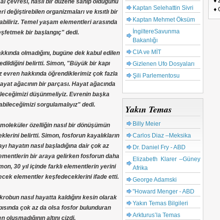
♦ 
al çevresi, nasıl bir düzene sahip olduğunu
Kaptan Selehattin Sivri
♦ 
 değiştirebilen organizmaları ve kısıtlı bir
Kaptan Mehmet Öksüm
biliriz. Temel yaşam elementleri arasında
İngiltereSavunma
eşfetmek bir başlangıç" dedi.
Bakanlığı
CIA ve MİT
akkında olmadığını, bugüne dek kabul edilen
dildiğini belirtti. Simon, "Büyük bir kapı
Gizlenen Ufo Dosyaları
 evren hakkında öğrendiklerimiz çok fazla
Şili Parlementosu
yat ağacının bir parçası. Hayat ağacında
ileceğimizi düşünmeliyiz. Evrenin başka
abileceğimizi sorgulamalıyız" dedi.
Yakın Temas
Billy Meier
oleküler özelliğin nasıl bir dönüşümün
Carlos Diaz –Meksika
rini belirtti. Simon, fosforun kayalıkların
ı hayatın nasıl başladığına dair çok az
Dr. Daniel Fry - ABD
lementlerin bir araya gelirken fosforun daha
Elizabeth Klarer –Güney
mon, 30 yıl içinde farklı elementlerin yerini
Afrika
ecek elementler keşfedeceklerini ifade etti.
George Adamski
"Howard Menger - ABD
krobun nasıl hayatta kaldığını kesin olarak
Yakın Temas Bilgileri
pısında çok az da olsa fosfor bulunduran
Arkturus’la Temas
oluşmadığının altını çizdi.