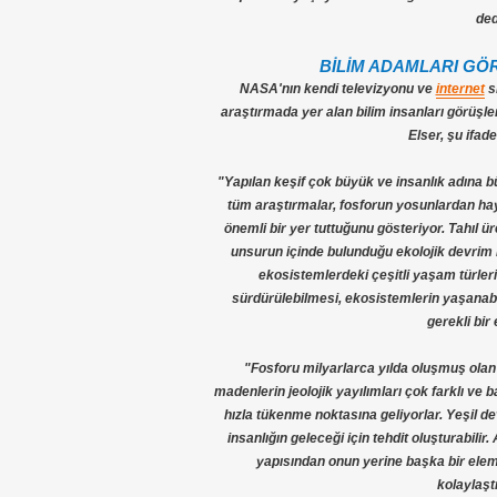
ded
BİLİM ADAMLARI GÖR
NASA'nın kendi televizyonu ve
internet
s
araştırmada yer alan bilim insanları görüşler
Elser, şu ifade
"Yapılan keşif çok büyük ve insanlık adına b
tüm araştırmalar, fosforun yosunlardan hayv
önemli bir yer tuttuğunu gösteriyor. Tahıl üret
unsurun içinde bulunduğu ekolojik devrim iç
ekosistemlerdeki çeşitli yaşam türler
sürdürülebilmesi, ekosistemlerin yaşanabi
gerekli bir
"Fosforu milyarlarca yılda oluşmuş ola
madenlerin jeolojik yayılımları çok farklı ve
hızla tükenme noktasına geliyorlar. Yeşil de
insanlığın geleceği için tehdit oluşturabili
yapısından onun yerine başka bir elemen
kolaylaştı