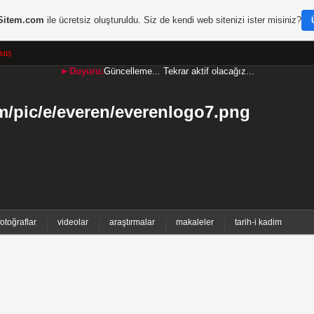
Sitem.com
ile ücretsiz oluşturuldu. Siz de kendi web sitenizi ister misiniz?
MIŞ
►Duyuru:
Güncelleme... Tekrar aktif olacağız...
fotoğraflar
videolar
araştırmalar
makaleler
tarih-i kadim