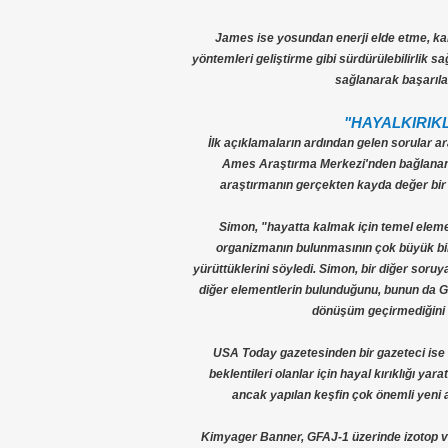
James ise yosundan enerji elde etme, kalit
yöntemleri geliştirme gibi sürdürülebilirlik 
sağlanarak başarılab
"HAYALKIRIKL
İlk açıklamaların ardından gelen sorular ara
Ames Araştırma Merkezi'nden bağlanan b
araştırmanın gerçekten kayda değer bir 
Simon, "hayatta kalmak için temel elemen
organizmanın bulunmasının çok büyük bir 
yürüttüklerini söyledi. Simon, bir diğer soruy
diğer elementlerin bulunduğunu, bunun da 
dönüşüm geçirmediğini
USA Today gazetesinden bir gazeteci ise a
beklentileri olanlar için hayal kırıklığı yara
ancak yapılan keşfin çok önemli yeni ar
Kimyager Banner, GFAJ-1 üzerinde izotop ve