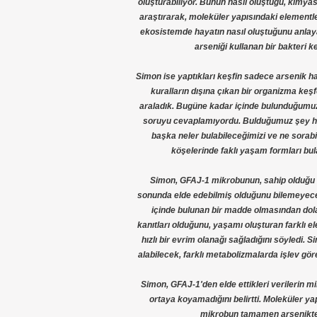
oluşturabiliyor. Bunun nasıl oluştuğu, kimyas
araştırarak, moleküler yapısındaki elementleri
ekosistemde hayatın nasıl oluştuğunu anlaya
arseniği kullanan bir bakteri k
Simon ise yaptıkları keşfin sadece arsenik h
kuralların dışına çıkan bir organizma keşfe
araladık. Bugüne kadar içinde bulunduğumuz
soruyu cevaplamıyordu. Bulduğumuz şey ha
başka neler bulabileceğimizi ve ne sorab
köşelerinde faklı yaşam formları bul
Simon, GFAJ-1 mikrobunun, sahip olduğu m
sonunda elde edebilmiş olduğunu bilemeyecekle
içinde bulunan bir madde olmasından dolay
kanıtları olduğunu, yaşamı oluşturan farklı e
hızlı bir evrim olanağı sağladığını söyledi. Si
alabilecek, farklı metabolizmalarda işlev gör
Simon, GFAJ-1'den elde ettikleri verilerin mi
ortaya koyamadığını belirtti. Moleküler ya
mikrobun tamamen arsenikten 