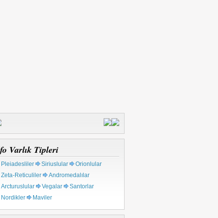
fo Varlık Tipleri
Pleiadesliler
Siriuslular
Orionlular
Zeta-Reticuliler
Andromedalılar
Arcturuslular
Vegalar
Santorlar
Nordikler
Maviler