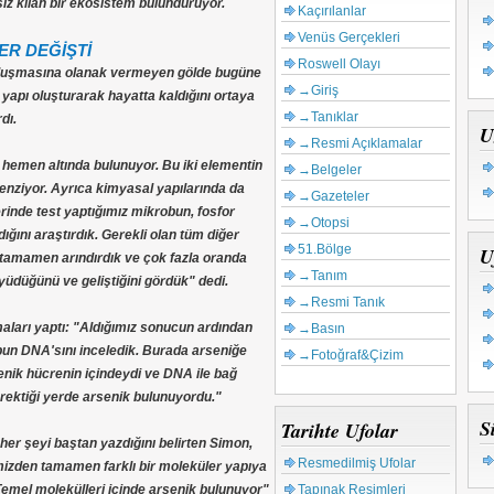
ız kılan bir ekosistem bulunduruyor.
Kaçırılanlar
Venüs Gerçekleri
ER DEĞİŞTİ
Roswell Olayı
oluşmasına olanak vermeyen gölde bugüne
→Giriş
yapı oluşturarak hayatta kaldığını ortaya
→Tanıklar
dı.
U
→Resmi Açıklamalar
 hemen altında bulunuyor. Bu iki elementin
→Belgeler
benziyor. Ayrıca kimyasal yapılarında da
→Gazeteler
rinde test yaptığımız mikrobun, fosfor
→Otopsi
ğını araştırdık. Gerekli olan tüm diğer
51.Bölge
U
tamamen arındırdık ve çok fazla oranda
→Tanım
üdüğünü ve geliştiğini gördük" dedi.
→Resmi Tanık
ları yaptı: "Aldığımız sonucun ardından
→Basın
un DNA'sını inceledik. Burada arseniğe
→Fotoğraf&Çizim
rsenik hücrenin içindeydi ve DNA ile bağ
rektiği yerde arsenik bulunuyordu."
S
Tarihte Ufolar
 her şeyi baştan yazdığını belirten Simon,
Resmedilmiş Ufolar
imizden tamamen farklı bir moleküler yapıya
Tapınak Resimleri
Temel molekülleri içinde arsenik bulunuyor"