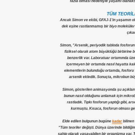
fazla olması nedeniyle yaşamı olanaks
TÜM TEORİL
Ancak Simon ve ekibi, GFAJ-1'in yaşamın 
dek eşine rastlanmamış bir biyo moleküler 
çıkar
Simon, "Arsenik, periyodik tabloda fosforun
fiziksel olarak atom büyüklüğü birbirine 
benzerlik var. Laboratuar ortamında üze
içermeyen bir ortamda nasıl hayatta kaldı
elementlerin bulunduğu ortamda, fosforu 
arsenik ekledik. Sonuçta, mikrobun büy
Simon, gösterilen animasyonda şu açıklama
bunun nasıl olduğunu anlamak için mikrob
rastladık. Tıpkı fosforun yaptığı gibi, a
kurmuştu. Kısaca, fosforun olması ge
Elde edilen bulgunun bugüne
kadar
bilinen
"Tüm teoriler değişti. Dünya üzerinde bildiğ
sahip olarak yaşayabilen bir organizma var. 