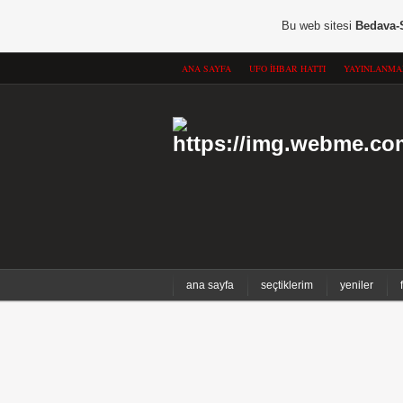
Bu web sitesi
Bedava-
ANA SAYFA
UFO İHBAR HATTI
YAYINLANMA
ana sayfa
seçtiklerim
yeniler