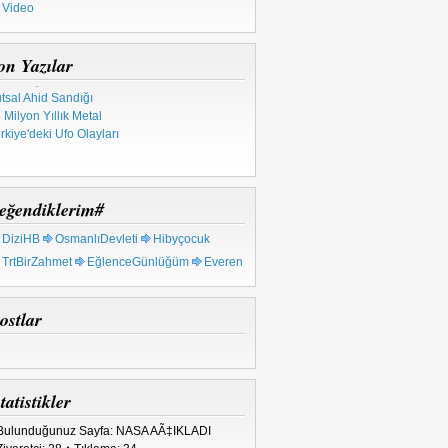
Video
asofya'daki Gizemler
sır Tapınaklarında Ufolar
lf Breeze Olayı
on Yazılar
pınak Şövalyeleri
tsal Ahid Sandığı
 Milyon Yıllık Metal
rkiye'deki Ufo Olayları
eğendiklerim#
DiziHB
OsmanlıDevleti
Hibyçocuk
TrtBirZahmet
EğlenceGünlüğüm
Everen
ostlar
tatistikler
Bulunduğunuz Sayfa: NASA AÃ‡IKLADI