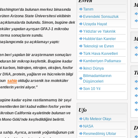
Evren
M
Tanım
Washington'da bulunan merkez binasında
rüten Arizona State Üniversitesi ekibinin
Evrendeki Sonsuzluk
i açıklamalarda bulundu. Simon, bugüne dek
Uzayda Hayat
leküler yapıdan ayrışan GFAJ-1 mikrobu
Yıldızlar ve Yakınlık
ştırma sonuçlarını sundu.
M
Hubble'dan Kareler
 başlangıcında şu açıklamayı yaptı:
Teknoloji ve Evren
Türk Hava Kuvvetleri
beri yapılan bir araştırmanın sonuçları
Kamberiyen Patlaması
nduran bir mikrop keşfettik. Bugüne kadar
i karbon, hidrojen, nitrojen, oksijen, fosfor
İkinci Dünya
T
 DNA, protein, yağların ve hücrelerin bilgi
Bilimadamlarının
obun
sahip
olduğu arsenik ise moleküler
Düşünceleri
tlerin yerini alıyor.”
Son 10 Yıl
ugüne kadar eşine rastlanmamış bir şeyi
mentlerden biri kabul edilen fosfor yerine
Ufo
ikrobun California eyaletinde bulunan ve
Ufo Meteor Olayı
Mono Gölü'nde keşfedildiğini belirtti.
D
NASA
na sahip. Ayrıca, arsenik yoğunluğunun çok
Resmedilmiş Ufolar