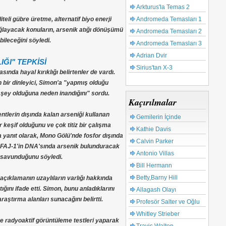
Arkturus'la Temas 2
Andromeda Temasları 1
eli gübre üretme, alternatif biyo enerji
sağlayacak konuların, arsenik atığı dönüşümü
Andromeda Temasları 2
ileceğini söyledi.
Andromeda Temasları 3
Adrian Dvir
IĞI" TEPKİSİ
Sirius'tan X-3
sında hayal kırıklığı belirtenler de vardı.
ir dinleyici, Simon'a "yapmış olduğu
şey olduğuna neden inandığını" sordu.
Kaçırılmalar
tlerin dışında kalan arseniği kullanan
Gemilerin İçinde
keşif olduğunu ve çok titiz bir çalışma
Kathie Davis
a yanıt olarak, Mono Gölü'nde fosfor dışında
Calvin Parker
GFAJ-1'in DNA'sında arsenik bulunduracak
Antonio Villas
 savunduğunu söyledi.
Bill Hermann
Betty,Barny Hill
çıklamanın uzaylıların varlığı hakkında
ttığını ifade etti. Simon, bunu anladıklarını
Allagash Olayı
aştırma alanları sunacağını belirtti.
Profesör Salter ve Oğlu
Whitley Strieber
 radyoaktif görüntüleme testleri yaparak