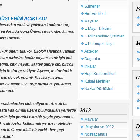
i.
Sümerler
F
Hint ve Tibet
ÜŞLERİNİ AÇIKLADI
Mayalar
itesinden canlı yayınlanan konferansta,
→Maya Takvimi
ini iletti. Arizona Üniversitesi'nden James
→Mühendislik Çizimleri
leri kullandı:
M
→Palenque Taşı
Aztekler
üyük önem taşıyor. Ekoloji alanında yapılan
an türlerine kadar sayısız canlı için çok
Dogonlar
imi, bitki hayatı, kaliteli gübre gibi birçok
İnkalar
in fosfor gerekiyor. Ayrıca, fosfor farklı
Hopi Kızılderelileri
G
i için de çok önemli. Kısaca yaşamın
Kutsal Metinler
lir olabilmesi ve organizma hayatı adına
Nazka Düzlükleri
 element."
n madenlerden elde ediyoruz. Ancak bu
2012
 başta Fas olmak üzere bulundukları yerlerde
vrim için gerekli olan bir şeyin yaşanması
Mayalar
r. Ancak fosfor kullanmak yerine moleküler
D
-Mayalar ve 2012
t kullanan akıllı bir varlık, her şeyi
Nostradamus
rabilir."
De