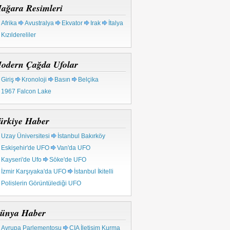
ağara Resimleri
Afrika
Avustralya
Ekvator
Irak
İtalya
Kızıldereliler
odern Çağda Ufolar
Giriş
Kronoloji
Basın
Belçika
1967 Falcon Lake
ürkiye Haber
Uzay Üniversitesi
İstanbul Bakırköy
Eskişehir'de UFO
Van'da UFO
Kayseri'de Ufo
Söke'de UFO
İzmir Karşıyaka'da UFO
İstanbul İkitelli
Polislerin Görüntülediği UFO
ünya Haber
Avrupa Parlementosu
CIA İletişim Kurma