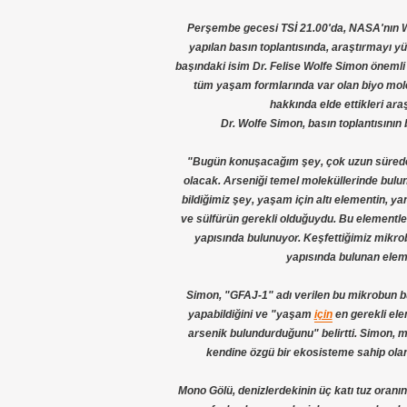
Perşembe gecesi TSİ 21.00'da, NASA'nın 
yapılan basın toplantısında, araştırmayı yü
başındaki isim Dr. Felise Wolfe Simon öneml
tüm yaşam formlarında var olan biyo mo
hakkında elde ettikleri ara
Dr. Wolfe Simon, basın toplantısının
"Bugün konuşacağım şey, çok uzun süreden 
olacak. Arseniği temel moleküllerinde bulu
bildiğimiz şey, yaşam için altı elementin, yan
ve sülfürün gerekli olduğuydu. Bu elementler
yapısında bulunuyor. Keşfettiğimiz mikr
yapısında bulunan elemen
Simon, "GFAJ-1" adı verilen bu mikrobun b
yapabildiğini ve "yaşam
için
en gerekli ele
arsenik bulundurduğunu" belirtti. Simon, m
kendine özgü bir ekosisteme sahip olan 
Mono Gölü, denizlerdekinin üç katı tuz oranı