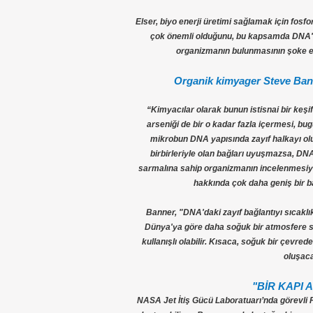
Elser, biyo enerji üretimi sağlamak için fosf
çok önemli olduğunu, bu kapsamda DNA'sı
organizmanın bulunmasının şoke edi
Organik kimyager Steve Bann
“Kimyacılar olarak bunun istisnai bir keşif
arseniği de bir o kadar fazla içermesi, bu
mikrobun DNA yapısında zayıf halkayı oluş
birbirleriyle olan bağları uyuşmazsa, DNA
sarmalına sahip organizmanın incelenmesiyle
hakkında çok daha geniş bir ba
Banner, "DNA'daki zayıf bağlantıyı sıcaklık
Dünya'ya göre daha soğuk bir atmosfere sa
kullanışlı olabilir. Kısaca, soğuk bir çevrede
oluşaca
"BİR KAPI 
NASA Jet İtiş Gücü Laboratuarı’nda görevli 