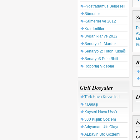
-Nostradamus Belgeseli
Sümerler
S
-Sümerler ve 2012
De
Kızılderililer
Ay
Mı
Uygarlıklar ve 2012
Gu
Seneryo 1: Marduk
Ta
Senaryo 2: Foton Kuşağı
Ku
65
Senaryo3:Pole Shift
B
Tü
Röportaj Videoları
Gizli Dosyalar
D
Türk Hava Kuvvetleri
İt Dalaşı
Kayseri Hava Üssü
500 Kişilik Gözlem
İs
Adıyaman Ufo OIayı
♦
ALbayın Ufo Gözlemi
G