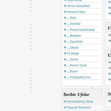
Kaçırılanlar
Venüs Gerçekleri
Roswell Olayı
→Giriş
→Tanıklar
U
→Resmi Açıklamalar
→Belgeler
→Gazeteler
→Otopsi
51.Bölge
U
→Tanım
→Resmi Tanık
→Basın
→Fotoğraf&Çizim
S
Tarihte Ufolar
Resmedilmiş Ufolar
Tapınak Resimleri