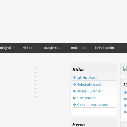
fotoğraflar
videolar
araştırmalar
makaleler
tarih-i kadim
Bilim
Işık Hızı Aşıldı
U
Holografik Evren
Paralel Evrenler
Kurt Delikleri
Kuantum Açıklaması
Evren