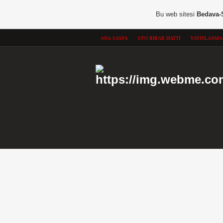
Bu web sitesi
Bedava-
ANA SAYFA
UFO İHBAR HATTI
YAYINLANMA