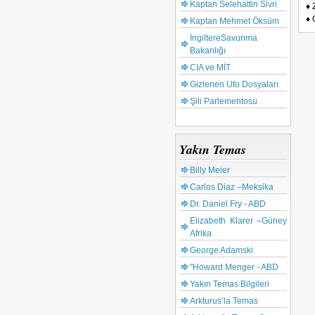
Kaptan Selehattin Sivri
♦ 
♦ 
Kaptan Mehmet Öksüm
İngiltereSavunma
Bakanlığı
CIA ve MİT
Gizlenen Ufo Dosyaları
Şili Parlementosu
Yakın Temas
Billy Meier
Carlos Diaz –Meksika
Dr. Daniel Fry - ABD
Elizabeth Klarer –Güney
Afrika
George Adamski
"Howard Menger - ABD
Yakın Temas Bilgileri
Arkturus’la Temas