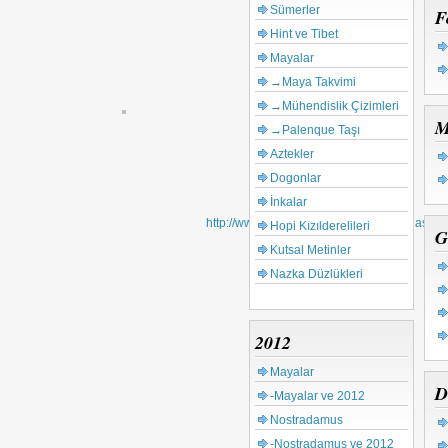
Sümerler
F
Hint ve Tibet
Mayalar
→Maya Takvimi
→Mühendislik Çizimleri
M
→Palenque Taşı
Kaynak:
Aztekler
http://www.siriusufo.org
Dogonlar
Orginal Sayfa:
İnkalar
http://www.siriusufo.org/tr/resim_galeri.asp?
Hopi Kızılderelileri
G
resim=sayfa&s=6
Kutsal Metinler
Nazka Düzlükleri
2012
Mayalar
D
-Mayalar ve 2012
Nostradamus
-Nostradamus ve 2012