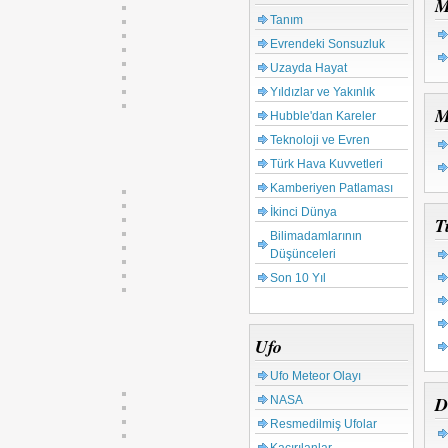
M
Tanım
Evrendeki Sonsuzluk
Uzayda Hayat
Yıldızlar ve Yakınlık
M
Hubble'dan Kareler
Teknoloji ve Evren
Türk Hava Kuvvetleri
Kamberiyen Patlaması
İkinci Dünya
T
Bilimadamlarının
Düşünceleri
Son 10 Yıl
Ufo
Ufo Meteor Olayı
D
NASA
Resmedilmiş Ufolar