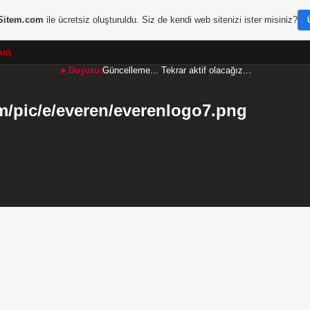
Sitem.com
ile ücretsiz oluşturuldu. Siz de kendi web sitenizi ister misiniz?
MIŞ
►Duyuru:
Güncelleme... Tekrar aktif olacağız...