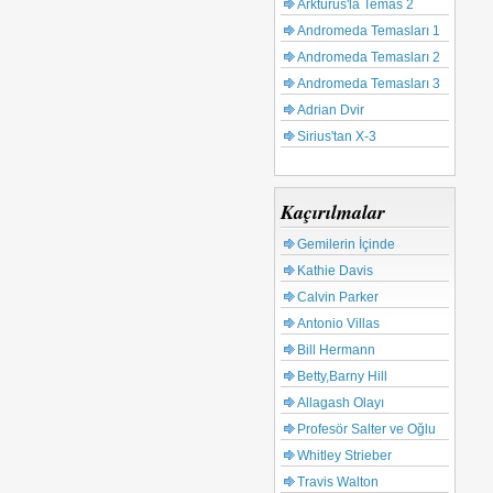
Arkturus'la Temas 2
Andromeda Temasları 1
Andromeda Temasları 2
Andromeda Temasları 3
Adrian Dvir
Sirius'tan X-3
Kaçırılmalar
Gemilerin İçinde
Kathie Davis
Calvin Parker
Antonio Villas
Bill Hermann
Betty,Barny Hill
Allagash Olayı
Profesör Salter ve Oğlu
Whitley Strieber
Travis Walton