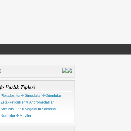
fo Varlık Tipleri
Pleiadesliler
Siriuslular
Orionlular
Zeta-Reticuliler
Andromedalılar
Arcturuslular
Vegalar
Santorlar
Nordikler
Maviler