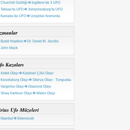
Churchill Gizliliği
İngiltere’de 3 UFO
Teksas’ta UFO
Johannesburg’ta UFO
Kanada’da UFO
Uzaylılar Aramızda
zmanlar
Budd Hopkins
Dr. David M. Jacobs
John Mack
fo Kazaları
Aztek Olayı
Kalahari Çölü Olayı
Kescksburg Olayı
Sibirya Olayı - Tunguska
Varginha Olayı
Glasnost Olayı
Shaq Harbour Olayı
Wales Olayı
irius Ufo Müzeleri
İstanbul
Eklenecek