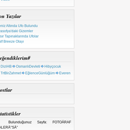
on Yazılar
niz Altında Ufo Bulundu
asofya'daki Gizemler
sır Tapınaklarında Ufolar
lf Breeze Olayı
pınak Şövalyeleri
tsal Ahid Sandığı
 Milyon Yıllık Metal
eğendiklerim#
rkiye'deki Ufo Olayları
DiziHB
OsmanlıDevleti
Hibyçocuk
TrtBirZahmet
EğlenceGünlüğüm
Everen
ostlar
tatistikler
 Bulunduğunuz Sayfa: FOTOÄRAF
ALERÄ°SÄ°