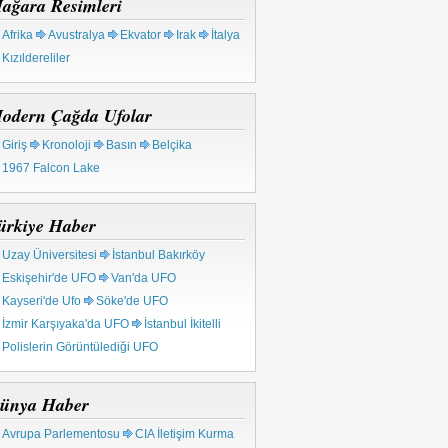
ağara Resimleri
Afrika
Avustralya
Ekvator
Irak
İtalya
Kızıldereliler
odern Çağda Ufolar
Giriş
Kronoloji
Basın
Belçika
1967 Falcon Lake
ürkiye Haber
Uzay Üniversitesi
İstanbul Bakırköy
Eskişehir'de UFO
Van'da UFO
Kayseri'de Ufo
Söke'de UFO
İzmir Karşıyaka'da UFO
İstanbul İkitelli
Polislerin Görüntülediği UFO
ünya Haber
Avrupa Parlementosu
CIA İletişim Kurma