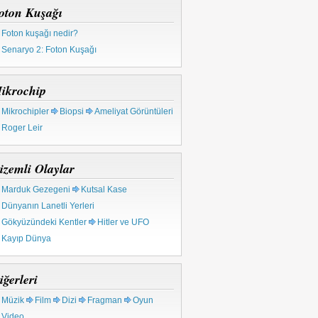
oton Kuşağı
Foton kuşağı nedir?
Senaryo 2: Foton Kuşağı
ikrochip
Mikrochipler
Biopsi
Ameliyat Görüntüleri
Roger Leir
izemli Olaylar
Marduk Gezegeni
Kutsal Kase
Dünyanın Lanetli Yerleri
Gökyüzündeki Kentler
Hitler ve UFO
Kayıp Dünya
iğerleri
Müzik
Film
Dizi
Fragman
Oyun
Video