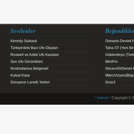
Sevilenler
Beğendikle
Kenndy Suikastı
Osmanlı-Devleti.
Türkiye'deki Bazı Ufo Olayları
Taha-ST (Yeni Bir
Roswell ve Aztek Ufo Kazaları
Göklerdeyiz (Türk 
Son Ufo Görüntüleri
MiniPro
Nostradamus Belgeseli
Gececi40(Genel K
Kutsal Kase
MikroVizyon(Bilg
Dünyanın Lanetli Yerleri
5rize3
" everen "
Copyright © 2