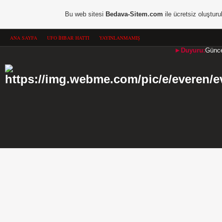
Bu web sitesi
Bedava-Sitem.com
ile ücretsiz oluşturu
ANA SAYFA
UFO İHBAR HATTI
YAYINLANMAMIŞ
►Duyuru:
Güncel