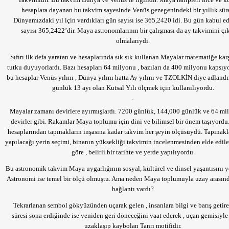
hesaplara dayanan bu takvim sayesinde Venüs gezegenindeki bir yıllık sür
Dünyamızdaki yıl için vardıkları gün sayısı ise 365,2420 idi. Bu gün kabul e
sayısı 365,2422’dir. Maya astronomlarının bir çalışması da ay takvimini çı
olmalarıydı.
Sıfırı ilk defa yaratan ve hesaplarında sık sık kullanan Mayalar matematiğe karşı
tutku duyuyorlardı. Bazı hesapları 64 milyonu , bazıları da 400 milyonu kapsıy
bu hesaplar Venüs yılını , Dünya yılını hatta Ay yılını ve TZOLKİN diye adlandır
günlük 13 ayı olan Kutsal Yılı ölçmek için kullanılıyordu.
Mayalar zamanı devirlere ayırmışlardı. 7200 günlük, 144,000 günlük ve 64 mil
devirler gibi. Rakamlar Maya toplumu için dini ve bilimsel bir önem taşıyord
hesaplarından tapınakların inşasına kadar takvim her şeyin ölçüsüydü. Tapınakla
yapılacağı yerin seçimi, binanın yüksekliği takvimin incelenmesinden elde edil
göre , belirli bir tarihte ve yerde yapılıyordu.
Bu astronomik takvim Maya uygarlığının sosyal, kültürel ve dinsel yaşantısını 
Astronomi ise temel bir ölçü olmuştu. Ama neden Maya toplumuyla uzay arasınd
bağlantı vardı?
Tekrarlanan sembol gökyüzünden uçarak gelen , insanlara bilgi ve barış getire
süresi sona erdiğinde ise yeniden geri döneceğini vaat ederek , uçan gemisiyle
uzaklaşıp kaybolan Tanrı motifidir.