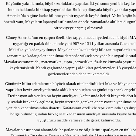
Köyünün yakınlarında, büyük zorluklarla yaptılar. İki yıl sonra yeni bir keşifte
bunun hakkında bir kitap yayınladılar. Bu kitap dünyada büyük yankılar yap
Amerika’da o güne kadar bilinmeyen bir uygarlık keşfedilmişti. Ve bu keşfin b
önemli yanı, Mayaların İspanyol istilasından önceki zamanlarda akıllara durgun
bir seviyeye erişmiş olmasıydı.
Güney Amerika’nın en çarpıcı özellikler taşıyan medeniyetlerinden biriydi 
uygarlığı en parlak döneminde yani 987 ve 1511 yılları arasında Guetama
Meksika’ya kadar yayılmıştı. Mayalar henüz tekerleği bile tanımıyorlardı am
zamanımıza kadar gelen inanılmaz derecede yüksek seviyede bir uygarlık bırak
Mayalar astronomide , matematikte , tıpta , eczacılıkta, fizik ve kimyada şaşırtıcı
kaydetmişlerdi. Kendi çağlarında yapmış oldukları gözlemevleri 18.yüzyılda
gözlemevlerinden daha mükemmeldi.
Günümüz bilim adamlarının büyücü olarak nitelendirdikleri İnka ve Maya opera
yaptıkları beyin ameliyatlarında aldıkları sonuçlara bu günkü tıp ancak erişebi
Trefinasyon adı verilen bu beyin ameliyatı , kafatasında belirli bir yerde dört 
yuvarlak bir kapak açılması, beyin üzerinde gereken operasyonun yapılmasın
yeniden kapatılmasından ibaretti. Kafatasının özellikle tepe kısmında ağrı du
bölge bulunduğundan birkaç saat kadar süren ameliyat sırasında kişiye herha
uyuşturucu madde vermeye bile gerek kalmıyordu.
Mayaların astronomi alanındaki başarılarını ve bilgilerini ispatlayan en ünlü 
Takvimidir. Bu takvim Dünya ve Venüs’le ilgilidir. Maya rahipleri ince ve k