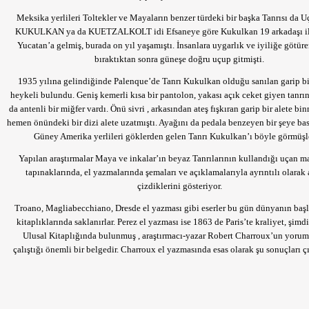
Meksika yerlileri Toltekler ve Mayaların benzer türdeki bir başka Tanrısı da U
KUKULKAN ya da KUETZALKOLT idi Efsaneye göre Kukulkan 19 arkadaşı ile
Yucatan’a gelmiş, burada on yıl yaşamıştı. İnsanlara uygarlık ve iyiliğe götüre
bıraktıktan sonra güneşe doğru uçup gitmişti.
1935 yılına gelindiğinde Palenque’de Tanrı Kukulkan olduğu sanılan garip bi
heykeli bulundu. Geniş kemerli kısa bir pantolon, yakası açık ceket giyen tanrı
da antenli bir miğfer vardı. Önü sivri , arkasından ateş fışkıran garip bir alete bin
hemen önündeki bir dizi alete uzatmıştı. Ayağını da pedala benzeyen bir şeye bas
Güney Amerika yerlileri göklerden gelen Tanrı Kukulkan’ı böyle görmüşl
Yapılan araştırmalar Maya ve inkalar’ın beyaz Tanrılarının kullandığı uçan m
tapınaklarında, el yazmalarında şemaları ve açıklamalarıyla ayrıntılı olarak 
çizdiklerini gösteriyor.
Troano, Magliabecchiano, Dresde el yazması gibi eserler bu gün dünyanın başl
kitaplıklarında saklanırlar. Perez el yazması ise 1863 de Paris’te kraliyet, şimd
Ulusal Kitaplığında bulunmuş , araştırmacı-yazar Robert Charroux’un yoru
çalıştığı önemli bir belgedir. Charroux el yazmasında esas olarak şu sonuçları ç