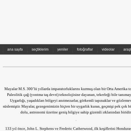
ana sayfa
seçtiklerim
yeniler
fotoğraflar
videolar
araş
Mayalar M.S. 300’lü yıllarda imparatorluklarını kurmuş olan bir Orta Amerika 
Paleolitik çağ (yontma taş devri) teknolojisine dayanan, tekerleği bile tanım
Uygarlığı, yaşadıkları bölgeyi anıtmezarlar, görkemli tapınaklar ve gözlemev
süslemiştir. Mayalar, gezegenimizin hiçten bir uygarlık kuran, geçmişi pek çok 
dolu, astronomi üzerine geniş bilgiye sahip gizemli ırklarından biridir
133 yıl önce, John L. Stephens ve Frederic Catherwood, ilk keşiflerini Hondura