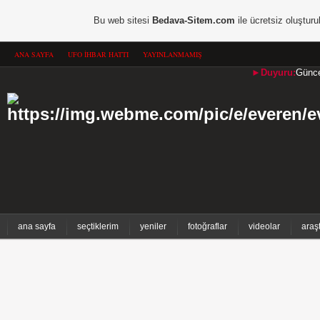
Bu web sitesi
Bedava-Sitem.com
ile ücretsiz oluşturu
ANA SAYFA
UFO İHBAR HATTI
YAYINLANMAMIŞ
►Duyuru:
Güncel
ana sayfa
seçtiklerim
yeniler
fotoğraflar
videolar
araş