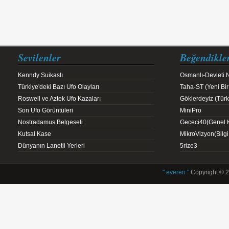
Sevilenler
Beğendikle
Kenndy Suikastı
Osmanlı-Devleti.
Türkiye'deki Bazı Ufo Olayları
Taha-ST (Yeni Bir
Roswell ve Aztek Ufo Kazaları
Göklerdeyiz (Türk 
Son Ufo Görüntüleri
MiniPro
Nostradamus Belgeseli
Gececi40(Genel K
Kutsal Kase
MikroVizyon(Bilg
Dünyanın Lanetli Yerleri
5rize3
" everen "
Copyright © 2