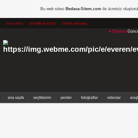
Bu web sitesi
Bedava-Sitem.com
ile ücretsiz oluşturu
ANA SAYFA
UFO İHBAR HATTI
YAYINLANMAMIŞ
►Duyuru:
Güncel
ana sayfa
seçtiklerim
yeniler
fotoğraflar
videolar
araş