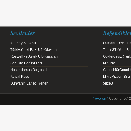
Sevilenler
Beğendikle
Kenndy Suikastı
Osmanlı-Devleti.
Türkiye'deki Bazı Ufo Olayları
Taha-ST (Yeni Bir
Roswell ve Aztek Ufo Kazaları
Göklerdeyiz (Türk 
Son Ufo Görüntüleri
MiniPro
Nostradamus Belgeseli
Gececi40(Genel K
Kutsal Kase
MikroVizyon(Bilg
Dünyanın Lanetli Yerleri
5rize3
" everen "
Copyright © 2