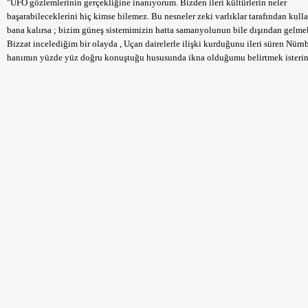
"UFO gözlemlerinin gerçekliğine inanıyorum. Bizden ileri kültürlerin neler
başarabileceklerini hiç kimse bilemez. Bu nesneler zeki varlıklar tarafından kull
bana kalırsa ; bizim güneş sistemimizin hatta samanyolunun bile dışından gelmek
Bizzat incelediğim bir olayda , Uçan dairelerle ilişki kurduğunu ileri süren Nürnb
hanımın yüzde yüz doğru konuştuğu hususunda ikna olduğumu belirtmek isteri