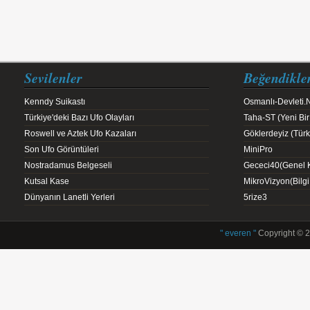
Sevilenler
Beğendikle
Kenndy Suikastı
Osmanlı-Devleti.
Türkiye'deki Bazı Ufo Olayları
Taha-ST (Yeni Bir
Roswell ve Aztek Ufo Kazaları
Göklerdeyiz (Türk 
Son Ufo Görüntüleri
MiniPro
Nostradamus Belgeseli
Gececi40(Genel K
Kutsal Kase
MikroVizyon(Bilg
Dünyanın Lanetli Yerleri
5rize3
" everen "
Copyright © 2