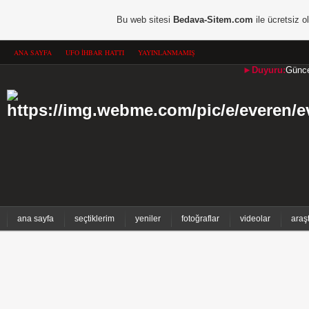
Bu web sitesi
Bedava-Sitem.com
ile ücretsiz o
ANA SAYFA
UFO İHBAR HATTI
YAYINLANMAMIŞ
►Duyuru:
Güncel
ana sayfa
seçtiklerim
yeniler
fotoğraflar
videolar
araş