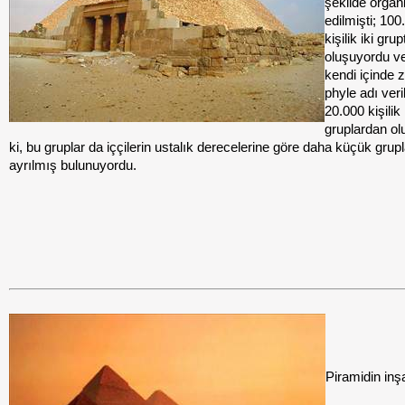
şekilde organ
edilmişti; 100
kişilik iki gru
oluşuyordu ve
kendi içinde 
phyle adı veri
20.000 kişilik
gruplardan o
ki, bu gruplar da iççilerin ustalık derecelerine göre daha küçük grup
ayrılmış bulunuyordu.
Piramidin inş