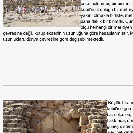
önce bulunmuş bir birimdir.
kübit'in uzunluğu bir metre
yakın
olmakla birlikte, me
daha dakik bir birimdir. Çü
ölçü herhangi bir meridyen
çevresine değil, kutup ekseninin uzunluğuna göre hesaplanmıştır. 
uzunlukları, dünya çevresine göre değişebilmektedir.
Büyük Piramit
kübit'ine göre
bazı ölçüleri,
hakkında, dü
güneş
sistem
yeri hakkınd