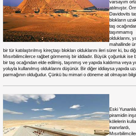
varsayım ort
atılmıştır. Ör
Davidovits ta
blokların uzak
taş ocağında
taşınmamış
olduklarını, 
mahallinde ür
bir tür katılaştırılmış kireçtaşı blokları olduklarını ileri sürer ki, bu di
Mısırbilimcilerce rağbet görmemiş bir iddiadır. Büyük çoğunluk ise b
bir taş ocağından elde edilmiş, taşınmış ve yapıda kaldırma veya 
yoluyla kullanılmış olduklarını düşünür. Bir diğer iddiaysa yapıda uza
parmağının olduğudur. Çünkü bu mimari o döneme ait olmayan bilgile
Eski Yunanlıl
piramidin inş
kölelerin kull
inanırlardı,
Mısırbilimcile