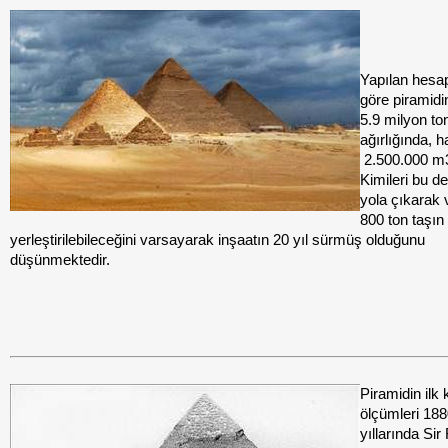
Yapılan hesa
göre piramidin
5.9 milyon to
ağırlığında,
2.500.000 m3
Kimileri bu d
yola çıkarak
800 ton taşın
yerleştirilebileceğini varsayarak inşaatın 20 yıl sürmüş olduğunu
düşünmektedir.
Piramidin ilk 
ölçümleri 18
yıllarında Sir