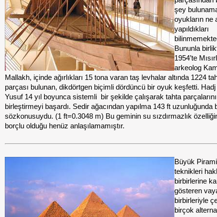
şey bulunam
oyukların ne
yapıldıkları
bilinmemekted
Bununla birli
1954’te Mısırl
arkeolog Kam
Mallakh, içinde ağırlıkları 15 tona varan taş levhalar altında 1224 ta
parçası bulunan, dikdörtgen biçimli dördüncü bir oyuk keşfetti. Ha
Yusuf 14 yıl boyunca
sistemli
bir şekilde çalışarak tahta parçalarını
birleştirmeyi başardı. Sedir ağacından yapılma 143 ft uzunluğunda 
sözkonusuydu. (1 ft=0.3048 m) Bu geminin su sızdırmazlık özelliği
borçlu olduğu henüz anlaşılamamıştır.
Büyük Pirami
teknikleri ha
birbirlerine ka
gösteren vay
birbirleriyle ç
birçok alternat