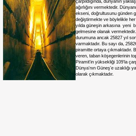
çarpıldığında, dünyanın yaklaş
ağırlığını vermektedir. Dünyan
ekseni, doğrultusunu günden 
değiştirmekte ve böylelikle he
yılda güneşin arkasına
yeni
bi
gelmesine olanak vermektedir. 
durumuna ancak 25827 yıl so
varmaktadır. Bu sayı da, 2582
piramitte ortaya çıkmaktadır. 
veren, taban köşegenlerinin to
Piramit'in yüksekliği 109'la çar
Dünya'nın Güneş'e uzaklığı ya
olarak çıkmaktadır.