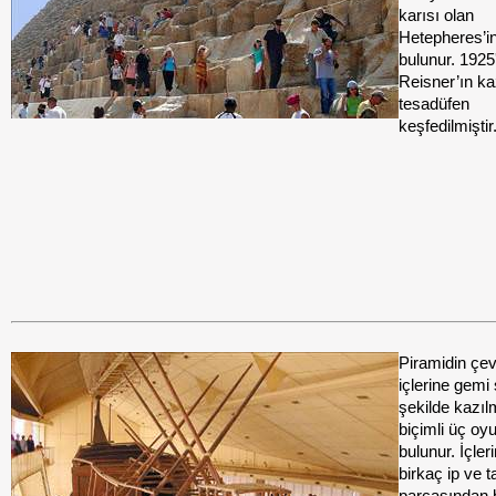
karısı olan
Hetepheres’i
bulunur. 1925
Reisner’ın ka
tesadüfen
keşfedilmiştir
Piramidin çe
içlerine gemi
şekilde kazıl
biçimli üç oy
bulunur. İçler
birkaç ip ve t
parçasından 