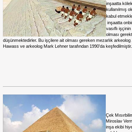
inşaatta kölel
kullanılmış o
kabul etmekl
inşaatta onbi
vasıflı işçini
olması gerekt
düşünmektedirler. Bu işçilere ait olması gereken mezarlık arkeolog
Hawass ve arkeolog Mark Lehner tarafından 1990’da keşfedilmiştir.
Çek Mısırbili
Miroslav Vern
inşa ekibi hiy