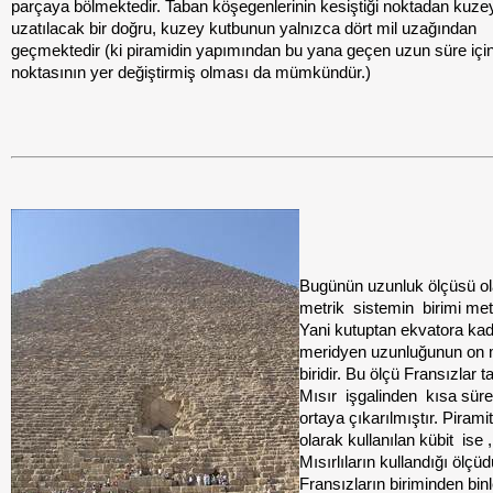
parçaya bölmektedir. Taban köşegenlerinin kesiştiği noktadan kuze
uzatılacak bir doğru, kuzey kutbunun yalnızca dört mil uzağından
geçmektedir (ki piramidin yapımından bu yana geçen uzun süre içi
noktasının yer değiştirmiş olması da mümkündür.)
Bugünün uzunluk ölçüsü o
metrik
sistemin
birimi metr
Yani kutuptan ekvatora kad
meridyen uzunluğunun on 
biridir. Bu ölçü Fransızlar t
Mısır
işgalinden
kısa süre
ortaya çıkarılmıştır. Pirami
olarak kullanılan kübit
ise
,
Mısırlıların kullandığı ölçü
Fransızların biriminden binl