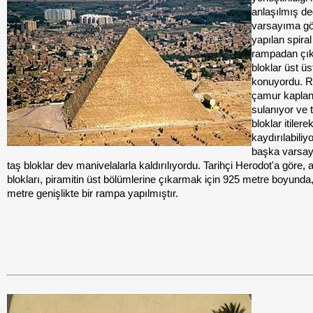
anlaşılmış değ
varsayıma g
yapılan spiral
rampadan çık
bloklar üst üs
konuyordu. 
çamur kaplan
sulanıyor ve 
bloklar itilere
kaydırılabiliy
başka varsa
taş bloklar dev manivelalarla kaldırılıyordu. Tarihçi Herodot'a göre, a
blokları, piramitin üst bölümlerine çıkarmak için 925 metre boyunda
metre genişlikte bir rampa yapılmıştır.