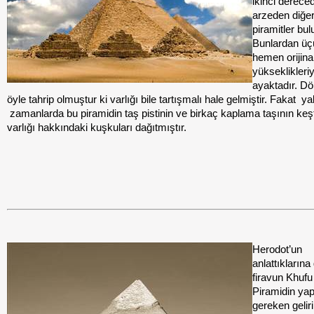
ikinci derec
arzeden diğe
piramitler bul
Bunlardan ü
hemen orijina
yükseklikleriy
ayaktadır. D
öyle tahrip olmuştur ki varlığı bile tartışmalı hale gelmiştir. Fakat
ya
zamanlarda bu piramidin taş pistinin ve birkaç kaplama taşının keş
varlığı hakkındaki kuşkuları dağıtmıştır.
Herodot’un
anlattıklarına
firavun Khuf
Piramidin yap
gereken geliri