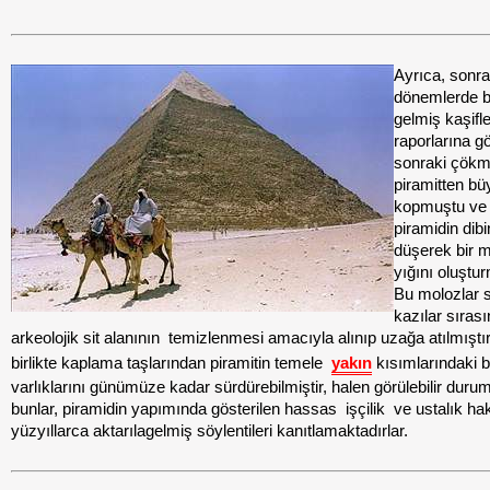
Ayrıca, sonra
dönemlerde b
gelmiş kaşifle
raporlarına g
sonraki çökm
piramitten bü
kopmuştu ve 
piramidin dib
düşerek bir 
yığını oluştu
Bu molozlar 
kazılar sıras
arkeolojik sit alanının
temizlenmesi
amacıyla alınıp uzağa atılmıştı
birlikte kaplama taşlarından piramitin temele
yakın
kısımlarındaki b
varlıklarını günümüze kadar sürdürebilmiştir, halen görülebilir duru
bunlar, piramidin yapımında gösterilen hassas
işçilik
ve ustalık ha
yüzyıllarca aktarılagelmiş söylentileri kanıtlamaktadırlar.