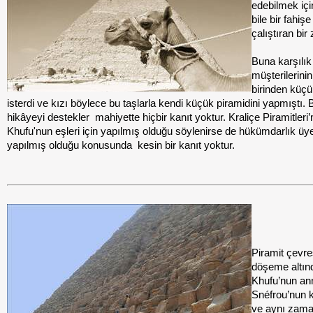
edebilmek içi
bile bir fahişe
çalıştıran bir
Buna karşılık
müşterilerinin
birinden küçü
isterdi ve kızı böylece bu taşlarla kendi küçük piramidini yapmıştı. 
hikâyeyi
destekler
mahiyette hiçbir kanıt yoktur. Kraliçe Piramitleri’
Khufu'nun eşleri için yapılmış olduğu söylenirse de hükümdarlık üyel
yapılmış olduğu konusunda kesin bir kanıt yoktur.
Piramit çevre
döşeme altın
Khufu’nun an
Snéfrou’nun 
ve aynı zam