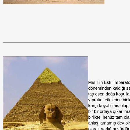
Mısır’ın Eski İmparato
döneminden kaldığı sa
taş eser, doğa koşulla
yıpratıcı etkilerine binl
karşı koyabilmiş olup,
bir bir ortaya çıkarılm
birlikte, henüz tam ol
anlaşılamamış dev bir
olarak varlığını sürdü