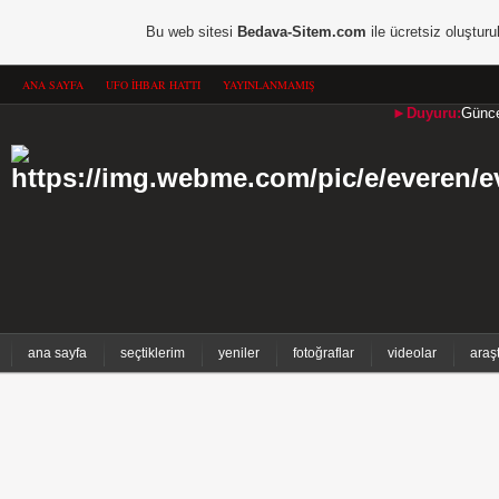
Bu web sitesi
Bedava-Sitem.com
ile ücretsiz oluşturu
ANA SAYFA
UFO İHBAR HATTI
YAYINLANMAMIŞ
►Duyuru:
Güncel
ana sayfa
seçtiklerim
yeniler
fotoğraflar
videolar
araş