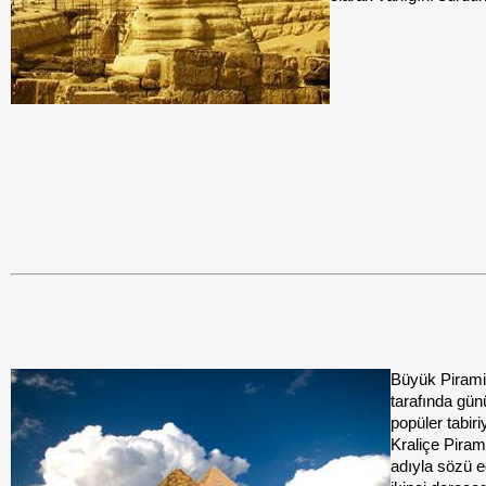
Büyük Pirami
tarafında gü
popüler tabiri
Kraliçe Pirami
adıyla sözü e