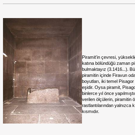
Piramit'in çevresi, yüksekliğ
katına bölündüğü zaman pi
bulmaktayız (3.1416...). B
piramitin içinde Firavun od
boyutları, iki temel Pisagor
eşidir. Oysa piramit, Pisag
binlerce yıl önce yapılmıştı
verilen ölçülerin, piramitin 
rastlantılarından yalnızca 
kısmıdır.