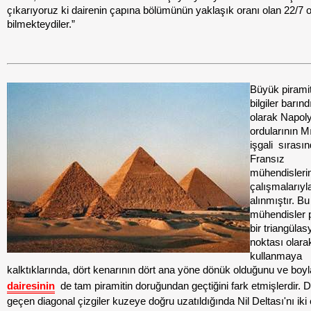
çıkarıyoruz ki dairenin çapına bölümünün yaklaşık oranı olan 22/7 o
bilmekteydiler.”
Büyük piramiti
bilgiler barınd
olarak Napol
ordularının Mı
işgali
sırasın
Fransız
mühendisleri
çalışmalarıyl
alınmıştır. Bu
mühendisler p
bir triangüla
noktası olara
kullanmaya
kalktıklarında, dört kenarının dört ana yöne dönük olduğunu ve boy
dairesinin
de tam piramitin doruğundan geçtiğini fark etmişlerdir. 
geçen diagonal çizgiler kuzeye doğru uzatıldığında Nil Deltası'nı iki 