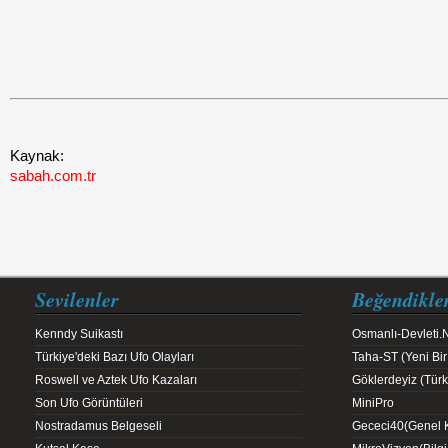
Kaynak:
sabah.com.tr
Sevilenler
Beğendikle
Kenndy Suikastı
Osmanlı-Devleti.
Türkiye'deki Bazı Ufo Olayları
Taha-ST (Yeni Bir
Roswell ve Aztek Ufo Kazaları
Göklerdeyiz (Türk 
Son Ufo Görüntüleri
MiniPro
Nostradamus Belgeseli
Gececi40(Genel K