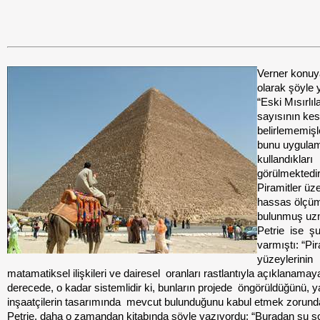
Verner konuya
olarak şöyle 
“Eski Mısırlıla
sayısının kes
belirlememişl
bunu uygula
kullandıkları
görülmektedir
Piramitler üze
hassas ölçüm
bulunmuş uz
Petrie
ise
şu
varmıştı: “Pi
yüzeylerinin
matamatiksel ilişkileri ve
dairesel
oranları rastlantıyla açıklanama
derecede, o kadar sistemlidir ki, bunların
projede
öngörüldüğünü, y
inşaatçilerin
tasarımında
mevcut bulunduğunu kabul etmek zorunda
Petrie, daha o zamandan kitabında şöyle yazıyordu: “Buradan şu 