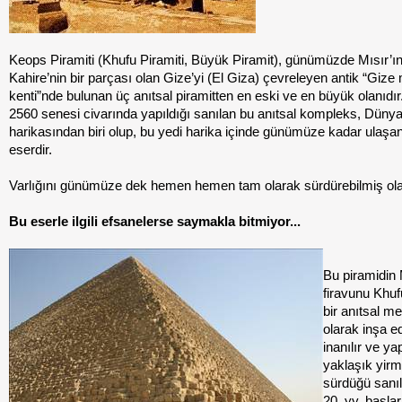
Keops Piramiti (Khufu Piramiti, Büyük Piramit), günümüzde Mısır’ı
Kahire’nin bir parçası olan Gize’yi (El Giza) çevreleyen antik “Gize
kenti”nde bulunan üç anıtsal piramitten en eski ve en büyük olanıdı
2560 senesi civarında yapıldığı sanılan bu anıtsal kompleks, Dünya
harikasından biri olup, bu yedi harika içinde günümüze kadar ulaşan
eserdir.
Varlığını günümüze dek hemen hemen tam olarak sürdürebilmiş olan
Bu eserle ilgili efsanelerse saymakla bitmiyor...
Bu piramidin 
firavunu Khuf
bir anıtsal m
olarak inşa ed
inanılır ve ya
yaklaşık yirmi
sürdüğü sanı
20. yy. başla