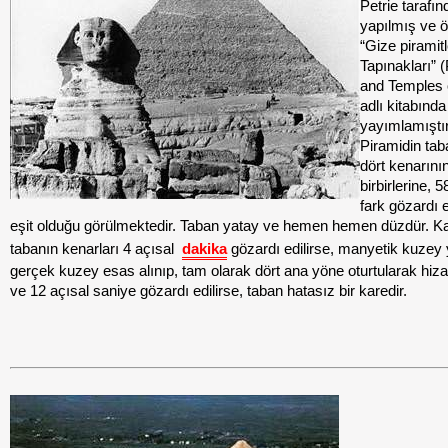
Petrie tarafı
yapılmış ve ö
“Gize piramitl
Tapınakları” 
and Temples 
adlı kitabında
yayımlamıştır
Piramidin tab
dört kenarını
birbirlerine, 
fark gözardı e
eşit olduğu görülmektedir. Taban yatay ve hemen hemen düzdür. K
tabanın kenarları 4 açısal
dakika
gözardı edilirse, manyetik kuzey 
gerçek kuzey esas alınıp, tam olarak dört ana yöne oturtularak hiza
ve 12 açısal saniye gözardı edilirse, taban hatasız bir karedir.