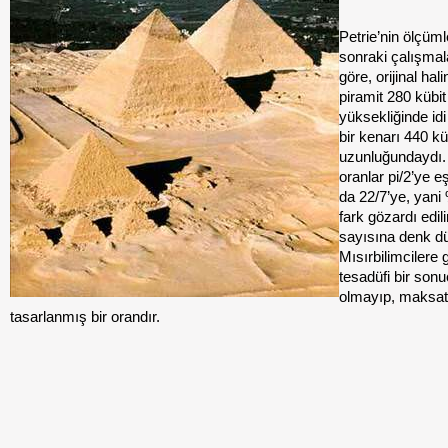
Petrie’nin ölçüml
sonraki çalışmal
göre, orijinal hal
piramit 280 kübit
yüksekliğinde idi
bir kenarı 440 kü
uzunluğundaydı.
oranlar pi/2’ye eşi
da 22/7’ye, yani 
fark gözardı edili
sayısına denk dü
Mısırbilimcilere 
tesadüfi bir sonu
olmayıp, maksatl
tasarlanmış bir orandır.