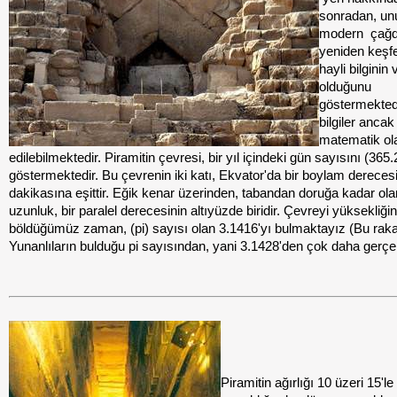
sonradan, un
modern
çağ
yeniden keşfe
hayli bilginin 
olduğunu
göstermekted
bilgiler ancak
matematik ola
edilebilmektedir. Piramitin çevresi, bir yıl içindeki gün sayısını (365.
göstermektedir. Bu çevrenin iki katı, Ekvator'da bir boylam derecesi
dakikasına eşittir. Eğik kenar üzerinden, tabandan doruğa kadar ola
uzunluk, bir paralel derecesinin altıyüzde biridir. Çevreyi yüksekliğin
böldüğümüz zaman, (pi) sayısı olan 3.1416'yı bulmaktayız (Bu rak
Yunanlıların bulduğu pi sayısından, yani 3.1428'den çok daha gerçek
Piramitin ağırlığı 10 üzeri 15'le