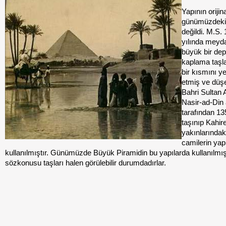
Yapının orijina
günümüzdeki 
değildi. M.S.
yılında meyd
büyük bir de
kaplama taşlar
bir kısmını y
etmiş ve düşe
Bahri Sultan 
Nasir-ad-Din
tarafından 13
taşınıp Kahir
yakınlarındak
camilerin ya
kullanılmıştır. Günümüzde Büyük Piramidin bu yapılarda kullanılmı
sözkonusu taşları halen görülebilir durumdadırlar.