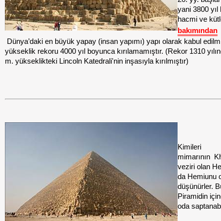
yani 3800 yıl
hacmi ve küt
bakımından
Dünya’daki en büyük yapay (insan yapımı) yapı olarak kabul edilm
yükseklik rekoru 4000 yıl boyunca kırılamamıştır. (Rekor 1310 yılı
m. yükseklikteki Lincoln Katedrali'nin inşasıyla kırılmıştır)
Kimileri
mimarının Kh
veziri olan 
da Hemiunu 
düşünürler. 
Piramidin içi
oda saptanabi