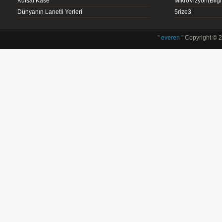
Kutsal Kase
MikroVizyon(Bilg
Dünyanın Lanetli Yerleri
5rize3
" everen "
Copyright © 2