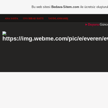
Bu web sitesi
Bedava-Sitem.com
ile ücretsiz oluşturu
ANA SAYFA
UFO İHBAR HATTI
YAYINLANMAMIŞ
►Duyuru:
Güncel