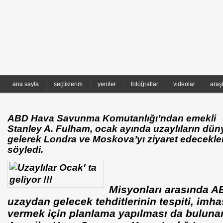
ana sayfa
seçtiklerim
yeniler
fotoğraflar
videolar
araş
ABD Hava Savunma Komutanlığı’ndan emekli
Stanley A. Fulham, ocak ayında uzaylıların dü
gelerek Londra ve Moskova’yı ziyaret edecekler
söyledi.
Misyonları arasında A
uzaydan gelecek tehditlerinin tespiti, imhas
vermek için planlama yapılması da bulun