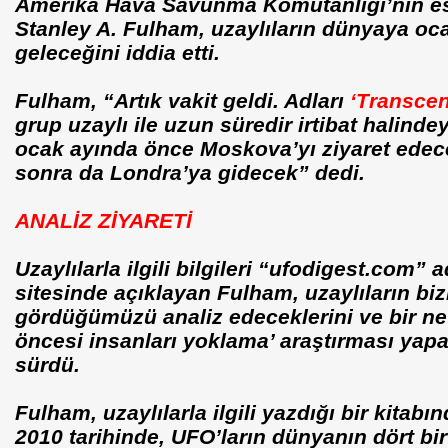
Amerika Hava Savunma Komutanlığı’nın es
Stanley A. Fulham, uzaylıların dünyaya oc
geleceğini iddia etti.
Fulham,
“Artık vakit geldi. Adları
‘Transce
grup uzaylı ile uzun süredir irtibat halinde
ocak ayında önce Moskova’yı ziyaret edece
sonra da Londra’ya gidecek”
dedi.
ANALİZ ZİYARETİ
Uzaylılarla ilgili bilgileri
“ufodigest.com”
ad
sitesinde açıklayan Fulham, uzaylıların biz
gördüğümüzü analiz edeceklerini ve bir ne
öncesi insanları yoklama’ araştırması yapa
sürdü.
Fulham, uzaylılarla ilgili yazdığı bir kitab
2010 tarihinde, UFO’ların dünyanın dört bi