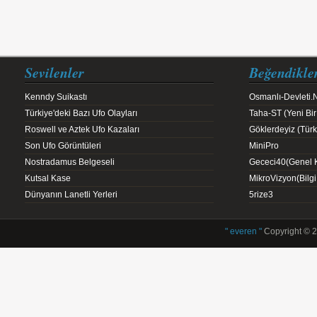
Sevilenler
Beğendikle
Kenndy Suikastı
Osmanlı-Devleti.
Türkiye'deki Bazı Ufo Olayları
Taha-ST (Yeni Bir
Roswell ve Aztek Ufo Kazaları
Göklerdeyiz (Türk 
Son Ufo Görüntüleri
MiniPro
Nostradamus Belgeseli
Gececi40(Genel K
Kutsal Kase
MikroVizyon(Bilg
Dünyanın Lanetli Yerleri
5rize3
" everen "
Copyright © 2