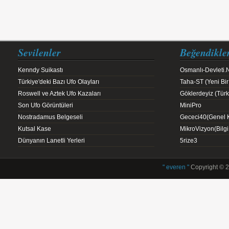
Sevilenler
Beğendikle
Kenndy Suikastı
Osmanlı-Devleti.
Türkiye'deki Bazı Ufo Olayları
Taha-ST (Yeni Bir
Roswell ve Aztek Ufo Kazaları
Göklerdeyiz (Türk 
Son Ufo Görüntüleri
MiniPro
Nostradamus Belgeseli
Gececi40(Genel K
Kutsal Kase
MikroVizyon(Bilg
Dünyanın Lanetli Yerleri
5rize3
" everen "
Copyright © 2