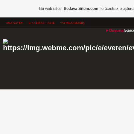
Bu web sitesi
Bedava-Sitem.com
ile ücretsiz oluşturu
ANA SAYFA
UFO İHBAR HATTI
YAYINLANMAMIŞ
►Duyuru:
Güncel