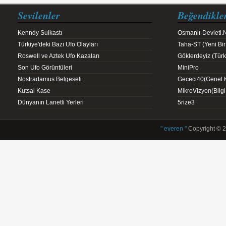
Sevilenler
Beğendikle
Kenndy Suikastı
Osmanlı-Devleti.
Türkiye'deki Bazı Ufo Olayları
Taha-ST (Yeni Bir
Roswell ve Aztek Ufo Kazaları
Göklerdeyiz (Türk 
Son Ufo Görüntüleri
MiniPro
Nostradamus Belgeseli
Gececi40(Genel K
Kutsal Kase
MikroVizyon(Bilg
Dünyanın Lanetli Yerleri
5rize3
" everen "
Copyright © 2