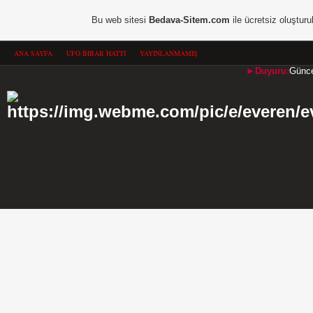
Bu web sitesi
Bedava-Sitem.com
ile ücretsiz oluşturu
ANA SAYFA
UFO İHBAR HATTI
YAYINLANMAMIŞ
►Duyuru:
Güncel